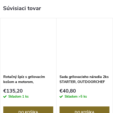
Súvisiaci tovar
Rotačný špíz s grilovacím
Sada grilovacieho náradia 2ks
košom a motorom,
STARTER, OUTDOORCHEF
OUTDOORCHEF
€135,20
€40,80
Skladom
1 ks
Skladom
>5 ks
DO KOŠÍKA
DO KOŠÍKA