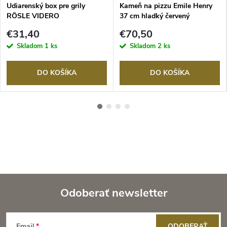
Udiarenský box pre grily
Kameň na pizzu Emile Henry
RÖSLE VIDERO
37 cm hladký červený
€31,40
€70,50
Skladom
1 ks
Skladom
2 ks
DO KOŠÍKA
DO KOŠÍKA
Odoberať newsletter
Z
Email
ODOBERAŤ