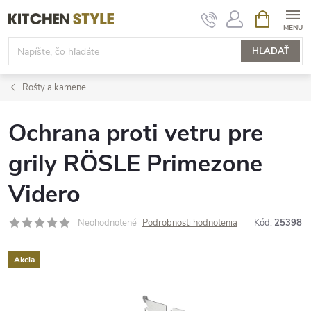
Prejsť
NÁKUPN
KOŠÍK
na
obsah
HĽADAŤ
Rošty a kamene
Ochrana proti vetru pre
grily RÖSLE Primezone
Videro
Neohodnotené
Podrobnosti hodnotenia
Kód:
25398
Akcia