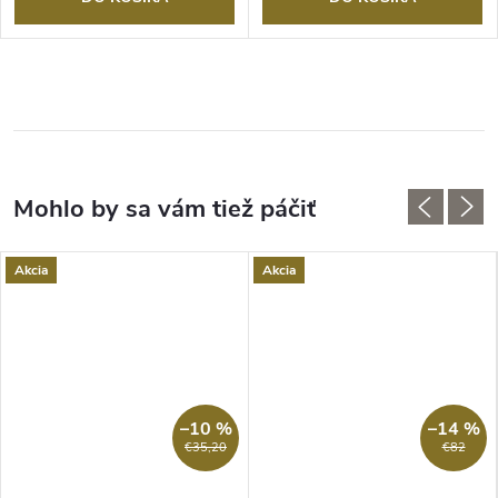
Akcia
Akcia
–10 %
–14 %
€35,20
€82