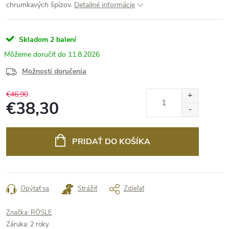
chrumkavých špízov.
Detailné informácie
Skladom
2 balení
11.8.2026
Možnosti doručenia
€46,90
€38,30
Jednotková
cena:
PRIDAŤ DO KOŠÍKA
Opýtať sa
Strážiť
Zdieľať
Značka:
RÖSLE
Záruka
:
2 roky