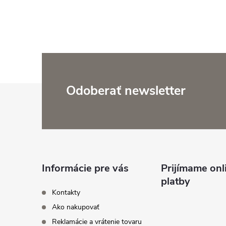
Z
Odoberať newsletter
á
p
ä
Informácie pre vás
Prijímame onl
platby
t
Kontakty
Ako nakupovať
i
Reklamácie a vrátenie tovaru