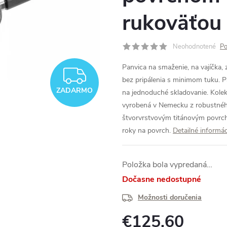
rukoväťou
Neohodnotené
Po
Panvica na smaženie, na vajíčka, z
ZADARMO
bez pripálenia s minimom tuku. P
ZADARMO
na jednoduché skladovanie. Kolek
vyrobená v Nemecku z robustnéh
štvorvrstvovým titánovým povrch
roky na povrch.
Detailné informác
Položka bola vypredaná…
Dočasne nedostupné
Možnosti doručenia
€125,60