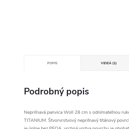
POPIS
VIDEÁ (1)
Podrobný popis
Nepriľnavá panvica Woll 28 cm s odnímateľnou ru
TITANIUM. Štvorvrstvový nepriľnavý titánový povr
je úplne bez PFOA, vrchná vrstva povrchu je oboha