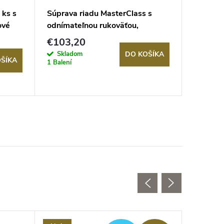
 ks s
Súprava riadu MasterClass s
Sada hr
ové
odnímateľnou rukoväťou,
nepriľn
nepriľnavá stohovateľná indukcia
€103,20
€342,
Jednotkov
€85,70 / 1
Skladom
DO KOŠÍKA
ŠÍKA
1 Balení
cena:
Sklad
3 balení