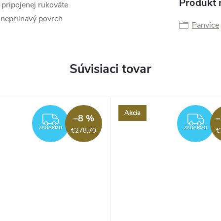
Produkt n
z pripojenej rukoväte
 nepriľnavý povrch
Panvice
Súvisiaci tovar
Akcia
–8 %
–
ZADARMO
ZA
ZADARMO
ZADARMO
€278,70
€