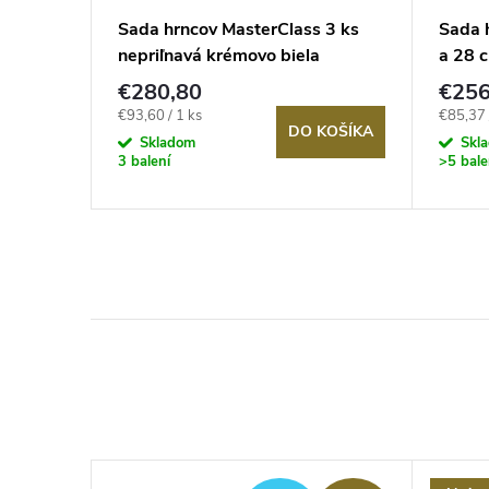
 4 ks s
Sada hrncov MasterClass 3 ks
Sada 
nepriľnavá krémovo biela
a 28 c
povrc
€280,80
€256
Jednotková
Jednotk
€93,60 / 1 ks
€85,37 
KOŠÍKA
DO KOŠÍKA
cena:
cena:
Skladom
Skl
3 balení
>5 bale