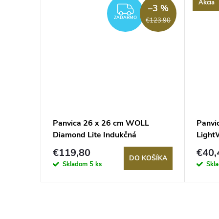
Akcia
–14 %
–3 %
ADARMO
ZADARMO
ZADARMO
€47,50
€123,90
ss
Panvica 26 x 26 cm WOLL
Panvi
Diamond Lite Indukčná
Light
nepriľnavá s odnímateľnou
bakla
€119,80
€40,
rukoväťou
KOŠÍKA
DO KOŠÍKA
Skladom
5 ks
Skl