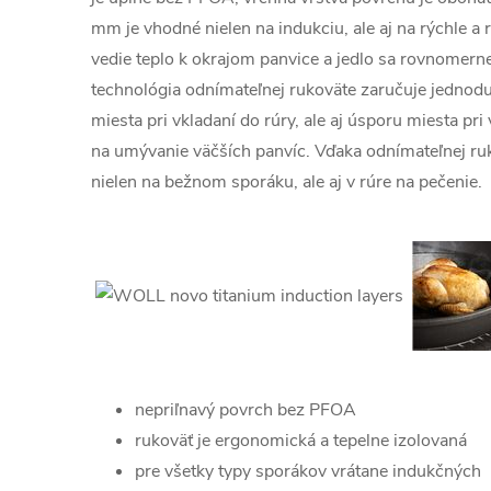
mm je vhodné nielen na indukciu, ale aj na rýchle a
vedie teplo k okrajom panvice a jedlo sa rovnomern
technológia odnímateľnej rukoväte zaručuje jednod
miesta pri vkladaní do rúry, ale aj úsporu miesta p
na umývanie väčších panvíc. Vďaka odnímateľnej ru
nielen na bežnom sporáku, ale aj v rúre na pečenie.
nepriľnavý povrch bez PFOA
rukoväť je ergonomická a
tepelne izolovaná
pre všetky typy sporákov vrátane indukčných