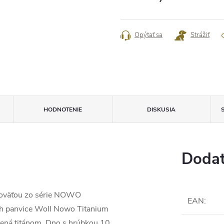
Jednotková
cena:
Opýtať sa
Strážiť
HODNOTENIE
DISKUSIA
Dodat
koväťou zo série NOWO
EAN
:
ch panvice Woll Nowo Titanium
tená titánom. Dno s hrúbkou 10