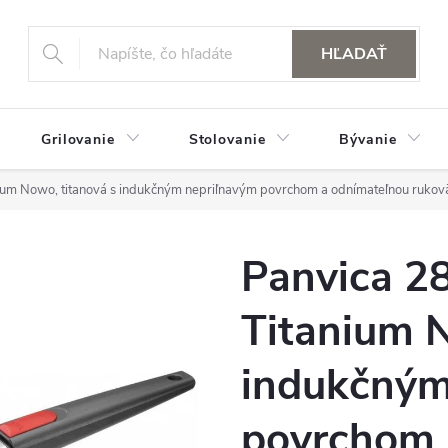
HĽADAŤ
Grilovanie
Stolovanie
Bývanie
um Nowo, titanová s indukčným nepriľnavým povrchom a odnímateľnou rukov
Panvica 
Titanium N
indukčným
povrchom 