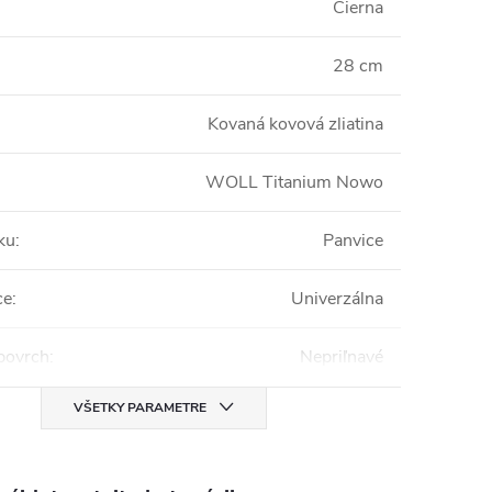
Čierna
28 cm
Kovaná kovová zliatina
WOLL Titanium Nowo
ku
:
Panvice
ce
:
Univerzálna
povrch
:
Nepriľnavé
VŠETKY PARAMETRE