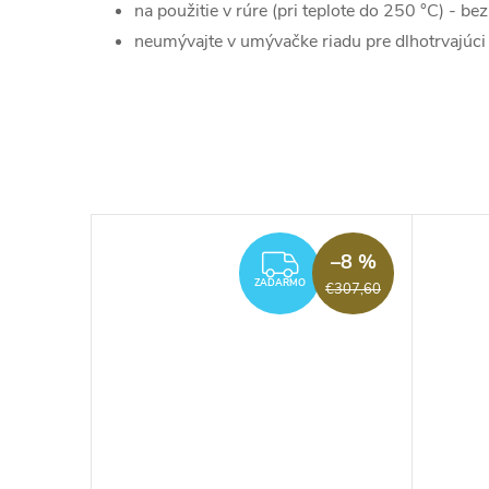
na použitie v rúre (pri teplote do 250 °C) - be
neumývajte v umývačke riadu pre dlhotrvajúci
–9 %
–8 %
ADARMO
ZADARMO
ZADARMO
€377,80
€307,60