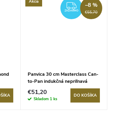
Akcia
Akcia
–8 %
ZADARMO
ZADARMO
€55,70
mond
Panvica 30 cm Masterclass Can-
Panvica
to-Pan indukčná nepriľnavá
indukčn
nepriľn
€51,20
€50,4
ŠÍKA
DO KOŠÍKA
Skladom
1 ks
Sklad