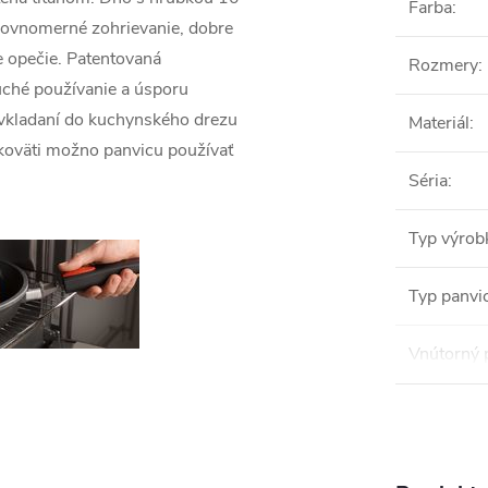
Farba
:
 rovnomerné zohrievanie, dobre
e opečie. Patentovaná
Rozmery
:
uché používanie a úsporu
ri vkladaní do kuchynského drezu
Materiál
:
koväti možno panvicu používať
Séria
:
Typ výrob
Typ panvi
Vnútorný 