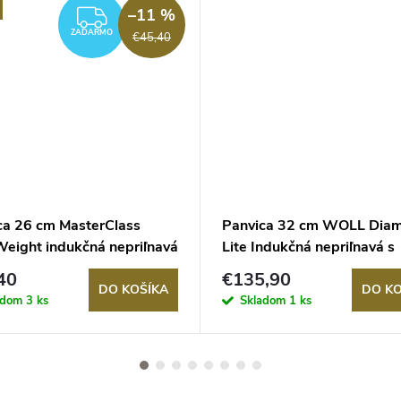
–11 %
ZADARMO
ZADARMO
€45,40
ca 26 cm MasterClass
Panvica 32 cm WOLL Dia
Weight indukčná nepriľnavá
Lite Indukčná nepriľnavá s
žánová
odnímateľnou rukoväťou
40
€135,90
DO KOŠÍKA
DO KO
adom
3 ks
Skladom
1 ks