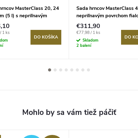
hrncov MasterClass 20, 24
Sada hrncov MasterClass 4
m (5 l) s nepriľnavým
nepriľnavým povrchom fial
hom, červené
,10
€311,90
ová
Jednotková
/ 1 ks
€77,98 / 1 ks
DO KOŠÍKA
DO KO
cena:
adom
Skladom
ní
2 balení