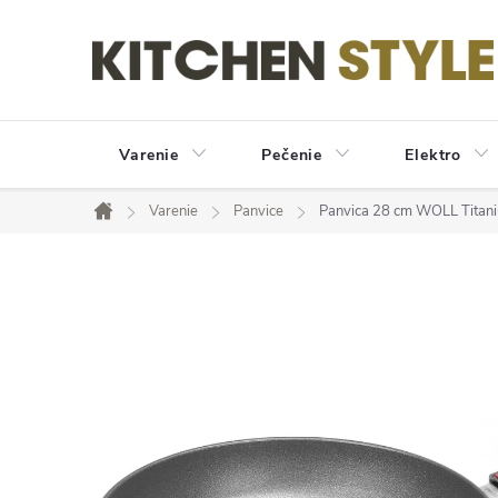
Prejsť
na
obsah
Varenie
Pečenie
Elektro
Varenie
Panvice
Panvica 28 cm WOLL Titani
Domov