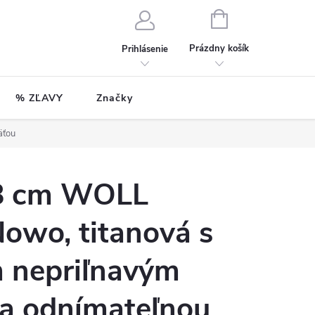
NÁKUPNÝ
KOŠÍK
Prázdny košík
Prihlásenie
% ZĽAVY
Značky
äťou
28 cm WOLL
owo, titanová s
 nepriľnavým
a odnímateľnou