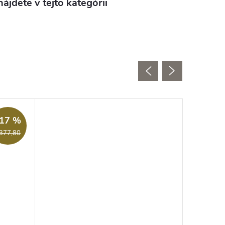
ájdete v tejto kategórii
17 %
DARMO
377,80