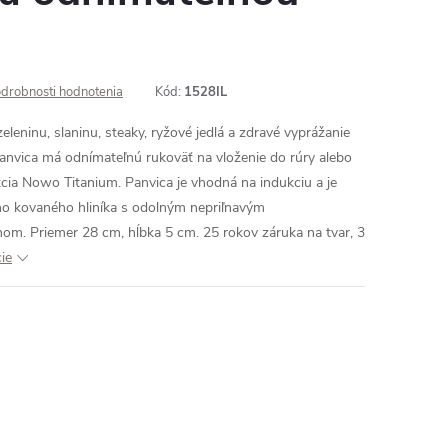
drobnosti hodnotenia
Kód:
1528IL
eleninu, slaninu, steaky, ryžové jedlá a zdravé vyprážanie
anvica má odnímateľnú rukoväť na vloženie do rúry alebo
cia Nowo Titanium. Panvica je vhodná na indukciu a je
o kovaného hliníka s odolným nepriľnavým
om. Priemer 28 cm, hĺbka 5 cm. 25 rokov záruka na tvar, 3
ie