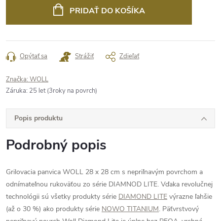
cena:
PRIDAŤ DO KOŠÍKA
Opýtať sa
Strážiť
Zdieľať
Značka:
WOLL
Záruka
:
25 let (3roky na povrch)
Popis produktu
Podrobný popis
Grilovacia panvica WOLL 28 x 28 cm s nepriľnavým povrchom a
odnímateľnou rukoväťou zo série DIAMNOD LITE. Vďaka revolučnej
technológii sú všetky produkty série
DIAMOND LITE
výrazne ľahšie
(až o 30 %) ako produkty série
NOWO TITANIUM
. Päťvrstvový