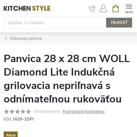
Prejsť
NÁKUPN
KOŠÍK
na
obsah
HĽADAŤ
Grilovacie panvice
Panvica 28 x 28 cm WOLL
Diamond Lite Indukčná
grilovacia nepriľnavá s
odnímateľnou rukoväťou
Neohodnotené
Podrobnosti hodnotenia
Kód:
1628-1DPI
Akcia