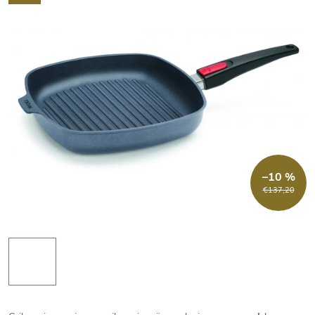
–10 %
€137,20