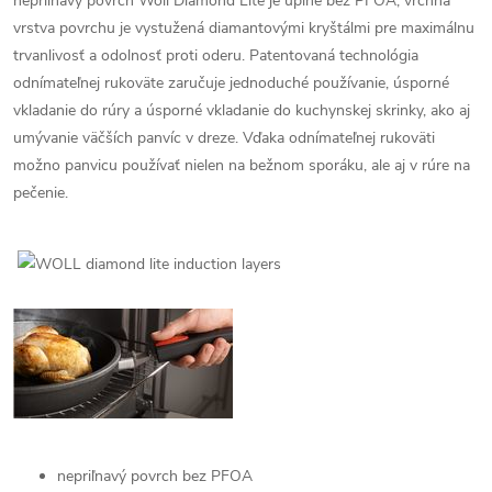
nepriľnavý povrch Woll Diamond Lite je úplne bez PFOA, vrchná
vrstva povrchu je vystužená diamantovými kryštálmi pre maximálnu
trvanlivosť a odolnosť proti oderu. Patentovaná technológia
odnímateľnej rukoväte zaručuje jednoduché používanie, úsporné
vkladanie do rúry a úsporné vkladanie do kuchynskej skrinky, ako aj
umývanie väčších panvíc v dreze. Vďaka odnímateľnej rukoväti
možno panvicu používať nielen na bežnom sporáku, ale aj v rúre na
pečenie.
nepriľnavý povrch bez PFOA