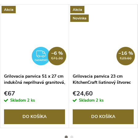
Akcia
Akcia
Novinka
–6 %
–16 %
RMO
ZADARMO
€71,30
€29,60
ZADARMO
Grilovacia panvica 51 x 27 cm
Grilovacia panvica 23 cm
indukčná nepriľnavá granitová,
KitchenCraft liatinový štvorec
MasterClass
€67
€24,60
Skladom
2 ks
Skladom
2 ks
DO KOŠÍKA
DO KOŠÍKA