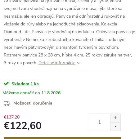
Grilovacia panvica na grilovanie mäsa, zeleniny a syrov, vďaka
svojmu tvaru vhodná najmä na vyprážanie mäsa, rýb, ktoré sa
nesmažia, ale len obracajú. Panvica má odnímateľnú rukoväť na
vloženie do rúry alebo na jednoduché skladovanie. Kolekcia
Diamond Lite. Panvica je vhodná aj na indukciu. Grilovacia panvica je
vyrobená v Nemecku z robustného kovaného hliníka s odolným
nepriľnavým päťvrstvovým diamantom tvrdeným povrchom.
Rozmery panvice 28 x 28 cm, hĺbka 4 cm. 25 rokov záruka na tvar,
3 roky na povrch.
Detailné informácie
Skladom
1 ks
11.8.2026
Možnosti doručenia
€137,20
€122,60
Jednotková