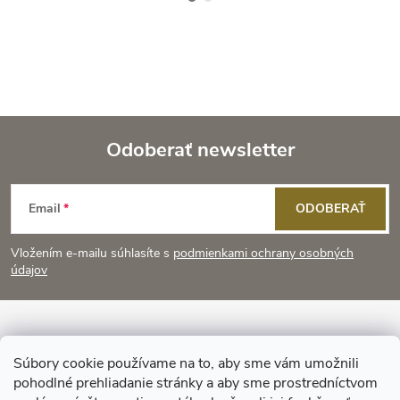
Odoberať newsletter
Z
Email
ODOBERAŤ
á
Vložením e-mailu súhlasíte s
podmienkami ochrany osobných
p
údajov
ä
Informácie pre vás
t
Súbory cookie používame na to, aby sme vám umožnili
pohodlné prehliadanie stránky a aby sme prostredníctvom
Prijímame online platby