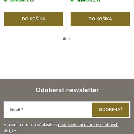
Skladom
1 ks
Skladom
2 ks
DO KOŠÍKA
DO KOŠÍKA
Odoberať newsletter
Z
Email
ODOBERAŤ
á
Vložením e-mailu súhlasíte s
podmienkami ochrany osobných
p
údajov