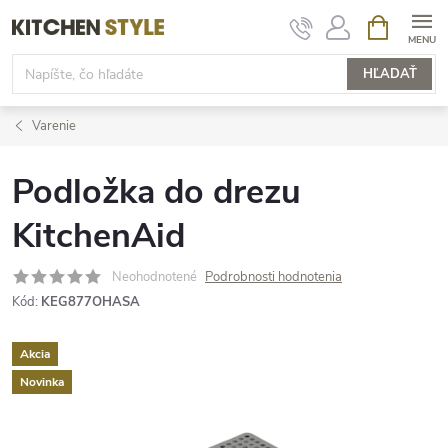
Prejsť
NÁKUPN
KOŠÍK
na
obsah
HĽADAŤ
Varenie
Podložka do drezu
KitchenAid
Neohodnotené
Podrobnosti hodnotenia
Kód:
KEG877OHASA
Akcia
Novinka