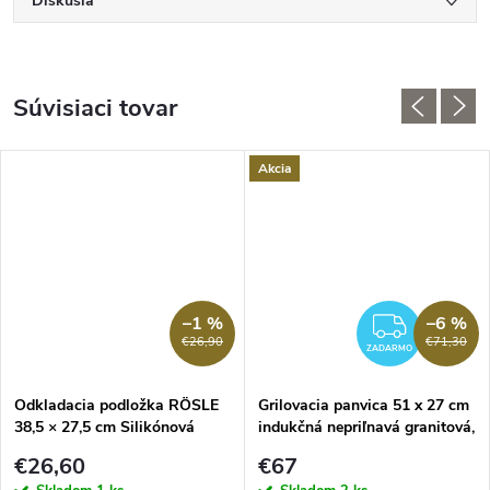
Diskusia
Súvisiaci tovar
Akcia
–1 %
–6 %
ZADA
€26,90
€71,30
ZADARMO
Odkladacia podložka RÖSLE
Grilovacia panvica 51 x 27 cm
38,5 × 27,5 cm Silikónová
indukčná nepriľnavá granitová,
MasterClass
€26,60
€67