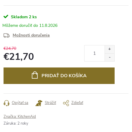
Skladom
2 ks
11.8.2026
Možnosti doručenia
€24,70
€21,70
Jednotková
cena:
PRIDAŤ DO KOŠÍKA
Opýtať sa
Strážiť
Zdieľať
Značka:
KitchenAid
Záruka
:
2 roky