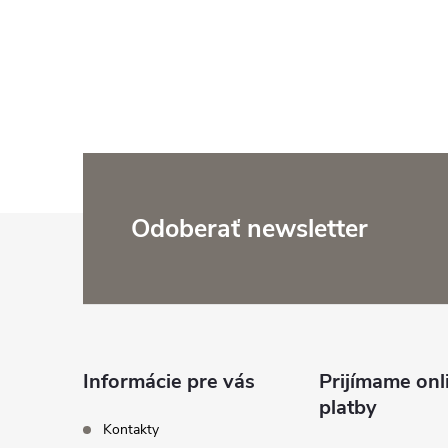
Z
Odoberať newsletter
á
p
ä
Informácie pre vás
Prijímame onl
platby
t
Kontakty