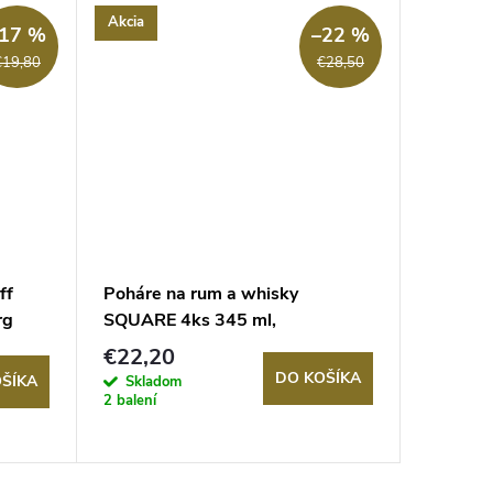
Akcia
Akcia
17 %
–22 %
€19,80
€28,50
ff
Poháre na rum a whisky
Poháre 
rg
SQUARE 4ks 345 ml,
PURE, Z
Nachtmann
€22,20
€28,3
DO KOŠÍKA
ŠÍKA
Skladom
Sklad
2 balení
2 balení