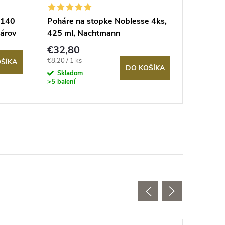
 140
Poháre na stopke Noblesse 4ks,
Pohár na
hárov
425 ml, Nachtmann
Ritzenho
ml
€32,80
€18,6
Jednotková
Jednotkov
€8,20 / 1 ks
€9,30 / 1 
ŠÍKA
DO KOŠÍKA
cena:
cena:
Skladom
Sklad
>5 balení
1 balení