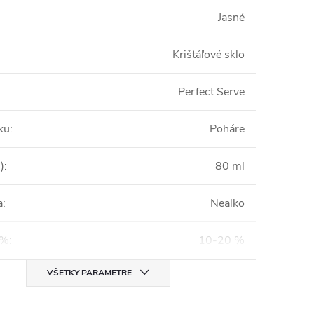
Jasné
Krištáľové sklo
Perfect Serve
ku
:
Poháre
)
:
80 ml
a
:
Nealko
%%
:
10-20 %
VŠETKY PARAMETRE