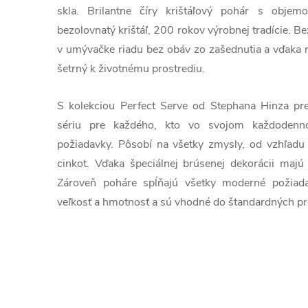
skla. Brilantne číry krištáľový pohár s obje
bezolovnatý krištáľ, 200 rokov výrobnej tradície. 
v umývačke riadu bez obáv zo zašednutia a vďaka m
šetrný k životnému prostrediu.
S kolekciou Perfect Serve od Stephana Hinza pre
sériu pre každého, kto vo svojom každodenn
požiadavky. Pôsobí na všetky zmysly, od vzhľadu
cinkot. Vďaka špeciálnej brúsenej dekorácii majú 
Zároveň poháre spĺňajú všetky moderné požiad
veľkosť a hmotnosť a sú vhodné do štandardných p