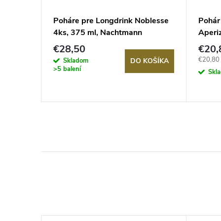
sse a
Poháre pre Longdrink Noblesse
Pohár
4ks, 375 ml, Nachtmann
Aperiz
Romo
€28,50
€20,
Jednotk
€20,80 
Skladom
KOŠÍKA
DO KOŠÍKA
>5 balení
cena:
Skl