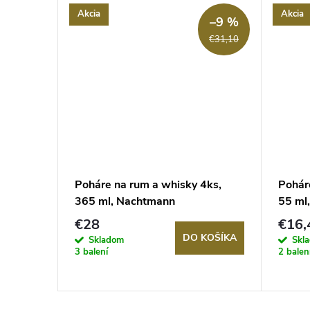
Akcia
Akcia
–20 %
–9 %
€28,50
€31,10
Poháre na rum a whisky 4ks,
Pohár
365 ml, Nachtmann
55 ml
€28
€16,
KOŠÍKA
DO KOŠÍKA
Skladom
Skl
3 balení
2 balen