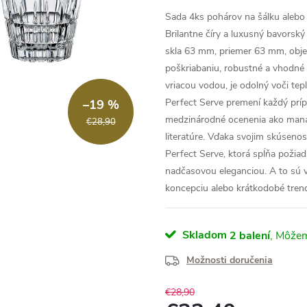
Sada 4ks pohárov na šálku alebo
Brilantne číry a luxusný bavorský
skla 63 mm, priemer 63 mm, obje
poškriabaniu, robustné a vhodné
vriacou vodou, je odolný voči te
Perfect Serve premení každý prí
–19 %
medzinárodné ocenenia ako manaž
€28,90
literatúre. Vďaka svojim skúseno
Perfect Serve, ktorá spĺňa požia
nadčasovou eleganciou. A to sú v
koncepciu alebo krátkodobé tren
Skladom
2 balení
Možnosti doručenia
€28,90