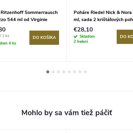
 Ritzenhoff Sommerrausch
Poháre Riedel Nick & Nora
zo 544 ml od Virginie
ml, sada 2 krištáľových po
80
€28,10
ová
/ 1 ks
Skladom
DO KO
DO KOŠÍKA
2 balení
adom
4 ks