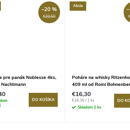
Akcia
–20 %
–
€20,50
e pre panák Noblesse 4ks,
Poháre na whisky Ritzenho
, Nachtmann
409 ml od Romi Bohnenbe
40
€16,30
DO KOŠÍKA
Jednotková
€16,30 / 1 ks
DO KO
adom
í
cena:
Skladom
2 ks