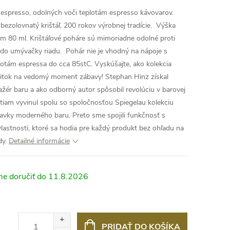
 espresso, odolných voči teplotám espresso kávovarov.
 bezolovnatý krištáľ, 200 rokov výrobnej tradície. Výška
m 80 ml. Krištáľové poháre sú mimoriadne odolné proti
 do umývačky riadu. Pohár nie je vhodný na nápoje s
plotám espressa do cca 85stC.
Vyskúšajte, ako kolekcia
pitok na vedomý moment zábavy! Stephan Hinz získal
ér baru a ako odborný autor spôsobil revolúciu v barovej
stiam vyvinul spolu so spoločnosťou Spiegelau kolekciu
davky moderného baru. Preto sme spojili funkčnosť s
lastnosti, ktoré sa hodia pre každý produkt bez ohľadu na
dy.
Detailné informácie
11.8.2026
PRIDAŤ DO KOŠÍKA