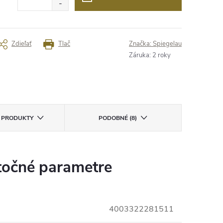
Zdieľať
Tlač
Značka:
Spiegelau
Záruka
:
2 roky
E PRODUKTY
PODOBNÉ (8)
očné parametre
4003322281511