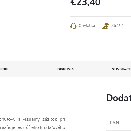
€23,40
Jednotková
cena:
Opýtať sa
Strážiť
ENIE
DISKUSIA
SÚVISIAC
Dodat
huťový a vizuálny zážitok pri
EAN
:
azňuje lesk číreho krištáľového