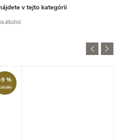
ájdete v tejto kategórii
na alkohol
Akcia
–9 %
€30,90