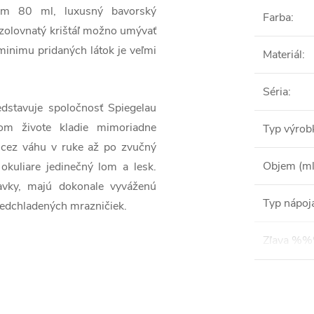
mom 80 ml, luxusný bavorský
Farba
:
Bezolovnatý krištáľ možno umývať
inimu pridaných látok je veľmi
Materiál
:
Séria
:
dstavuje spoločnosť Spiegelau
om živote kladie mimoriadne
Typ výrob
 cez váhu v ruke až po zvučný
Objem (ml
okuliare jedinečný lom a lesk.
avky, majú dokonale vyváženú
Typ nápoj
redchladených mrazničiek.
Zľava %