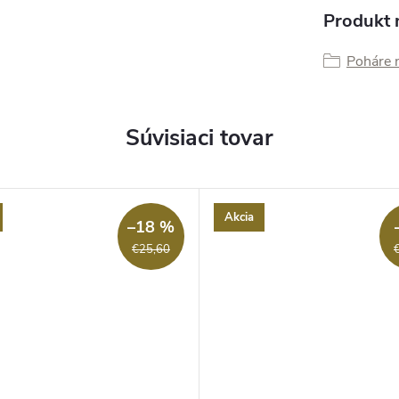
Produkt n
Poháre 
Súvisiaci tovar
Akcia
–18 %
€25,60