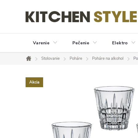
Prejsť
na
obsah
Varenie
Pečenie
Elektro
Stolovanie
Poháre
Poháre na alkohol
Po
Domov
Akcia