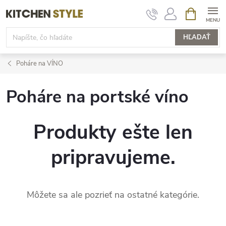
Prejsť
NÁKUPN
KOŠÍK
na
obsah
HĽADAŤ
Poháre na VÍNO
Poháre na portské víno
Produkty ešte len
pripravujeme.
Môžete sa ale pozrieť na ostatné kategórie.