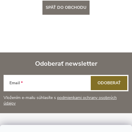
SPÄŤ DO OBCHODU
Odoberať newsletter
Z
Email
ODOBERAŤ
á
Vložením e-mailu súhlasíte s
podmienkami ochrany osobných
p
údajov
ä
Informácie pre vás