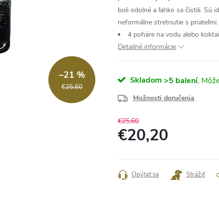
boli odolné a ľahko sa čistili. Sú
neformálne stretnutie s priateľmi.
4 poháre na vodu alebo kokt
Detailné informácie
–21 %
Skladom
>5 balení
€25,60
Možnosti doručenia
€25,60
€20,20
Jednotková
cena:
Opýtať sa
Strážiť