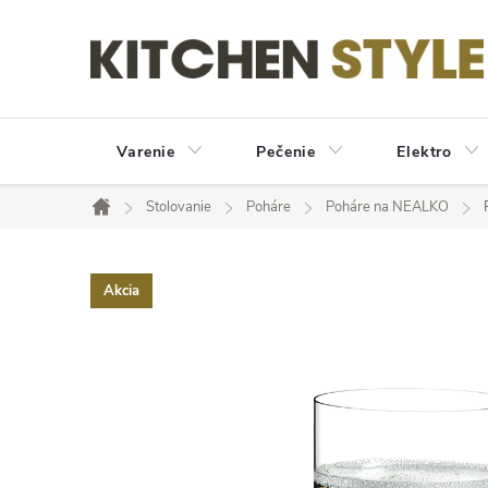
Prejsť
na
obsah
Varenie
Pečenie
Elektro
Stolovanie
Poháre
Poháre na NEALKO
Domov
Akcia