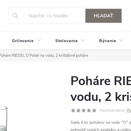
HĽADAŤ
Grilovanie
Stolovanie
Bývanie
Poháre RIEDEL O Pohár na vodu, 2 krištáľové poháre
Poháre RI
vodu, 2 kr
Neohodnotené
Po
Sada 4 ks pohárov na vodu "O" je 
pohostiť svojich priateľov a rodi