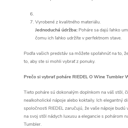
Vyrobené z kvalitného materiálu.
Jednoduchá údržba:
Poháre sa dajú ľahko um
čomu ich ľahko udržíte v perfektnom stave.
Podľa vašich predstáv sa môžete spoľahnúť na to, ž
to, aby ste si mohli vybrať z ponuky.
Prečo si vybrať poháre RIEDEL O Wine Tumbler 
Tieto poháre sú dokonalým doplnkom na váš stôl, či
nealkoholické nápoje alebo koktaily. Ich elegantný d
spoločnosti RIEDEL zaručujú, že vaše nápoje budú vy
na svoj stôl nádych luxusu a elegancie s poháro
Tumbler.