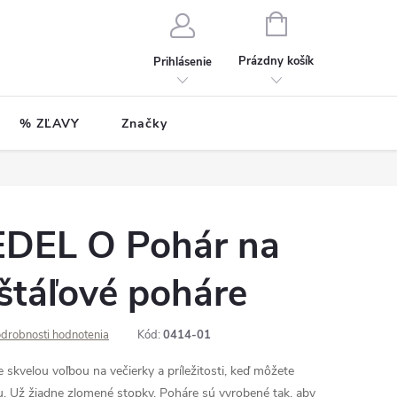
NÁKUPNÝ
KOŠÍK
Prázdny košík
Prihlásenie
% ZĽAVY
Značky
EDEL O Pohár na
ištáľové poháre
drobnosti hodnotenia
Kód:
0414-01
skvelou voľbou na večierky a príležitosti, keď môžete
nu. Už žiadne zlomené stopky. Poháre sú vyrobené tak, aby