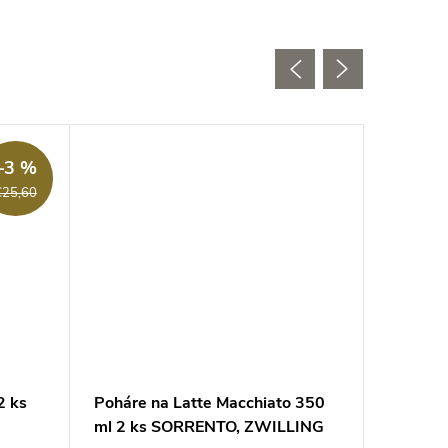
–3 %
€25,60
2 ks
Poháre na Latte Macchiato 350
Súprava
ml 2 ks SORRENTO, ZWILLING
misek 2