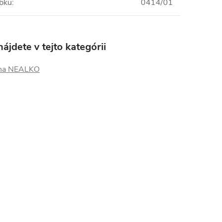
obku
:
0414/01
ájdete v tejto kategórii
 na NEALKO