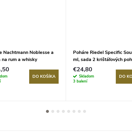
e Nachtmann Noblesse a
Poháre Riedel Specific So
a na rum a whisky
ml, sada 2 krištáľových po
,50
€24,80
adom
Skladom
DO KOŠÍKA
DO KO
í
3 balení