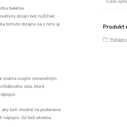
Číslo výr
sťou balenia.
vatívny dizajn bez nožičiek,
ka tomuto dizajnu sa s nimi aj
Produkt n
Poháre
je známa svojím remeselným
ištáľového skla, ktoré
nápojov.
, aby boli vhodné na podávanie
h nápojov. Sú tiež skvelou