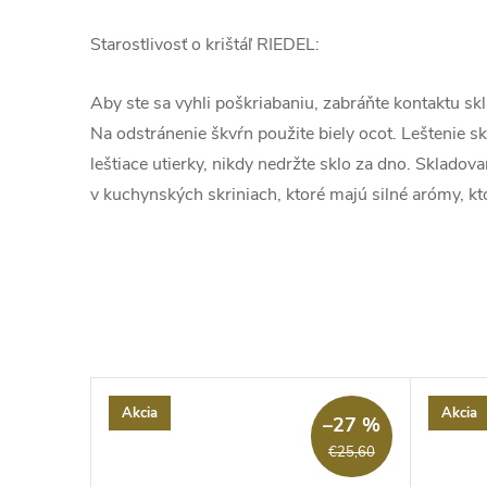
Starostlivosť o krištáľ RIEDEL:
Aby ste sa vyhli poškriabaniu, zabráňte kontaktu s
Na odstránenie škvŕn použite biely ocot. Leštenie skl
leštiace utierky, nikdy nedržte sklo za dno. Skladov
v kuchynských skriniach, ktoré majú silné arómy, kt
Akcia
Akcia
–61 %
–27 %
€37,20
€25,60