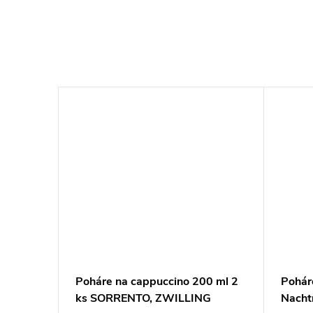
–7 %
€25,60
a vodu
Poháre na cappuccino 200 ml 2
Poháre
30 ml,
ks SORRENTO, ZWILLING
Nach