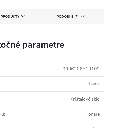
E PRODUKTY
PODOBNÉ (7)
očné parametre
9006206513109
Jasné
Krištáľové sklo
ku
:
Poháre