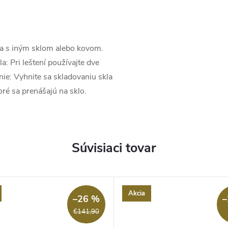
kla s iným sklom alebo kovom.
a: Pri leštení používajte dve
anie: Vyhnite sa skladovaniu skla
oré sa prenášajú na sklo.
Súvisiaci tovar
Akcia
–26 %
–
€141,90