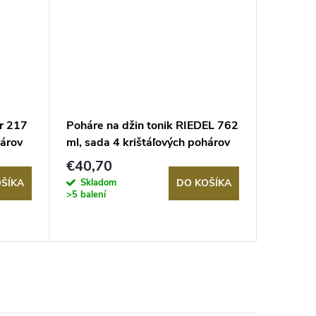
ur 217
Poháre na džin tonik RIEDEL 762
Poháre 
hárov
ml, sada 4 krištáľových pohárov
4ks, 37
€40,70
€28,6
Skladom
Sklad
ŠÍKA
DO KOŠÍKA
>5 balení
>5 balení