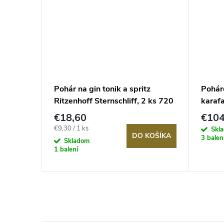
ml
Pohár na gin tonik a spritz
Pohár
LAU
Ritzenhoff Sternschliff, 2 ks 720
karaf
ml
€18,60
€104
Jednotková
€9,30 / 1 ks
Skl
KOŠÍKA
DO KOŠÍKA
3 balen
cena:
Skladom
1 balení