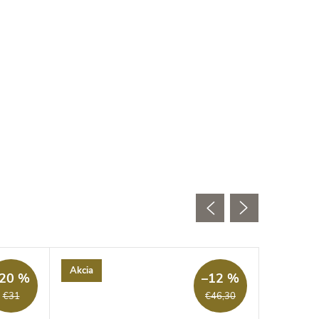
Akcia
20 %
–12 %
€31
€46,30