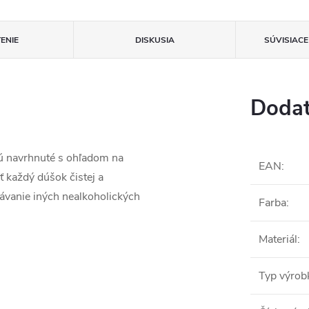
ENIE
DISKUSIA
SÚVISIAC
Dodat
 navrhnuté s ohľadom na
EAN
:
ť každý dúšok čistej a
dávanie iných nealkoholických
Farba
:
Materiál
:
Typ výrob