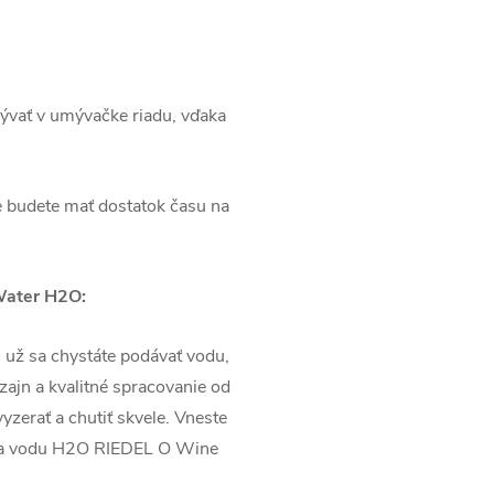
ývať v umývačke riadu, vďaka
e budete mať dostatok času na
Water H2O:
 už sa chystáte podávať vodu,
izajn a kvalitné spracovanie od
zerať a chutiť skvele. Vneste
m na vodu H2O RIEDEL O Wine