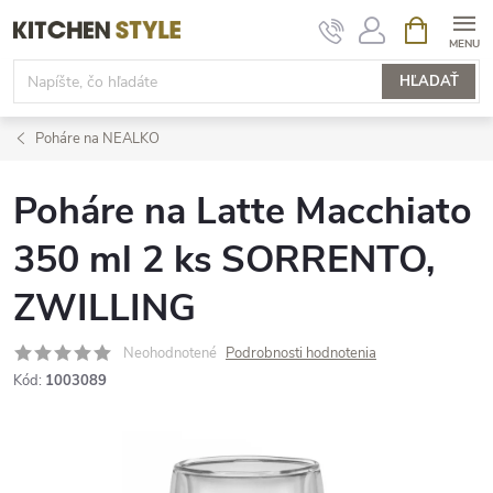
Prejsť
NÁKUPN
KOŠÍK
na
obsah
HĽADAŤ
Poháre na NEALKO
Poháre na Latte Macchiato
350 ml 2 ks SORRENTO,
ZWILLING
Neohodnotené
Podrobnosti hodnotenia
Kód:
1003089