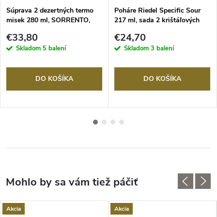
Súprava 2 dezertných termo
Poháre Riedel Specific Sour
misek 280 ml, SORRENTO,
217 ml, sada 2 krištáľových
ZWILLING
pohárov
€33,80
€24,70
Skladom
5 balení
Skladom
3 balení
DO KOŠÍKA
DO KOŠÍKA
Akcia
Akcia