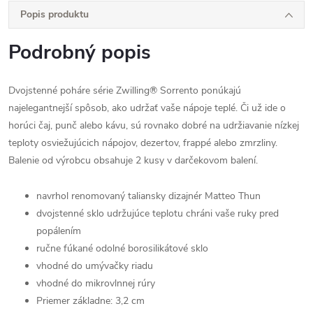
Popis produktu
Podrobný popis
Dvojstenné poháre série Zwilling® Sorrento ponúkajú
najelegantnejší spôsob, ako udržať vaše nápoje teplé. Či už ide o
horúci čaj, punč alebo kávu, sú rovnako dobré na udržiavanie nízkej
teploty osviežujúcich nápojov, dezertov, frappé alebo zmrzliny.
Balenie od výrobcu obsahuje 2 kusy v darčekovom balení.
navrhol renomovaný taliansky dizajnér Matteo Thun
dvojstenné sklo udržujúce teplotu chráni vaše ruky pred
popálením
ručne fúkané odolné borosilikátové sklo
vhodné do umývačky riadu
vhodné do mikrovlnnej rúry
Priemer základne: 3,2 cm