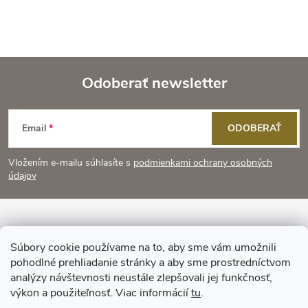
Odoberať newsletter
Z
Email
ODOBERAŤ
á
Vložením e-mailu súhlasíte s
podmienkami ochrany osobných
p
údajov
ä
Informácie pre vás
t
Súbory cookie používame na to, aby sme vám umožnili
pohodlné prehliadanie stránky a aby sme prostredníctvom
Prijímame online platby
i
analýzy návštevnosti neustále zlepšovali jej funkčnosť,
výkon a použiteľnosť. Viac informácií
tu
.