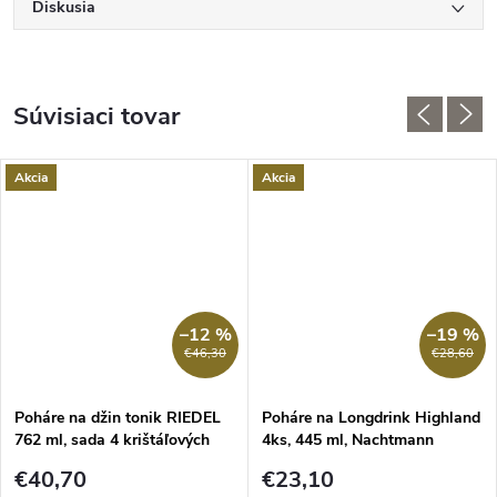
Diskusia
Súvisiaci tovar
Akcia
Akcia
–12 %
–19 %
€46,30
€28,60
Poháre na džin tonik RIEDEL
Poháre na Longdrink Highland
762 ml, sada 4 krištáľových
4ks, 445 ml, Nachtmann
pohárov
€40,70
€23,10