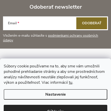
Odoberať newsletter
Z
Email
ODOBERAŤ
á
Vložením e-mailu súhlasíte s
podmienkami ochrany osobných
p
údajov
ä
Informácie pre vás
t
Súbory cookie používame na to, aby sme vám umožnili
pohodlné prehliadanie stránky a aby sme prostredníctvom
Prijímame online platby
i
analýzy návštevnosti neustále zlepšovali jej funkčnosť,
výkon a použiteľnosť. Viac informácií
tu
.
e
Nastavenie
Copyright 2026
KitchenStyle
. Všetky práva vyhradené.