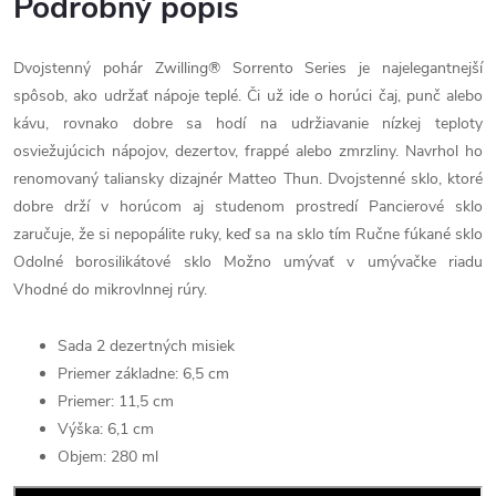
Podrobný popis
Dvojstenný pohár Zwilling® Sorrento Series je najelegantnejší
spôsob, ako udržať nápoje teplé. Či už ide o horúci čaj, punč alebo
kávu, rovnako dobre sa hodí na udržiavanie nízkej teploty
osviežujúcich nápojov, dezertov, frappé alebo zmrzliny. Navrhol ho
renomovaný taliansky dizajnér Matteo Thun. Dvojstenné sklo, ktoré
dobre drží v horúcom aj studenom prostredí Pancierové sklo
zaručuje, že si nepopálite ruky, keď sa na sklo tím Ručne fúkané sklo
Odolné borosilikátové sklo Možno umývať v umývačke riadu
Vhodné do mikrovlnnej rúry.
Sada 2 dezertných misiek
Priemer základne: 6,5 cm
Priemer: 11,5 cm
Výška: 6,1 cm
Objem: 280 ml