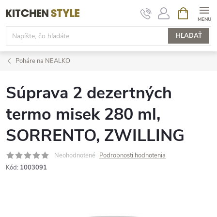
Prejsť
NÁKUPN
KOŠÍK
na
obsah
HĽADAŤ
Poháre na NEALKO
Súprava 2 dezertných
termo misek 280 ml,
SORRENTO, ZWILLING
Neohodnotené
Podrobnosti hodnotenia
Kód:
1003091