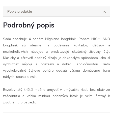
Popis produktu
Podrobný popis
Sada obsahuje 4 poháre Highland longdrink. Poháre HIGHLAND
longdrink sú ideálne na podávanie koktailov, džúsov a
nealkoholických nápojov a predstavujú skutočný životný štýl.
Klasický a zároveň osobitý dizajn je dokonalým spôsobom, ako si
vychutnať nápoje s priateľmi a dobrou spoločnosťou. Tieto
vysokokvalitné štýlové poháre dodajú vášmu domácemu baru
nádych luxusu a lesku.
Bezolovnatý krištáľ možno umývať v umývačke riadu bez obáv zo
zašednutia a vďaka minimu pridaných látok je veľmi šetrný k
životnému prostrediu.