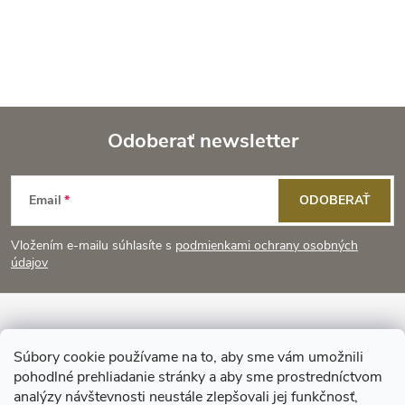
Odoberať newsletter
Z
Email
ODOBERAŤ
á
Vložením e-mailu súhlasíte s
podmienkami ochrany osobných
p
údajov
ä
Informácie pre vás
t
Súbory cookie používame na to, aby sme vám umožnili
pohodlné prehliadanie stránky a aby sme prostredníctvom
Prijímame online platby
analýzy návštevnosti neustále zlepšovali jej funkčnosť,