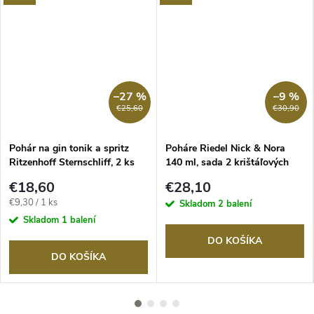
–27 %
–9 %
€25,60
€30,90
Pohár na gin tonik a spritz
Poháre Riedel Nick & Nora
Ritzenhoff Sternschliff, 2 ks
140 ml, sada 2 krištáľových
720 ml
pohárov
€18,60
€28,10
Jednotková
€9,30 / 1 ks
Skladom
2 balení
cena:
Skladom
1 balení
DO KOŠÍKA
DO KOŠÍKA