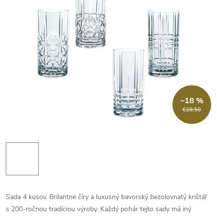
–18 %
€28,50
Sada 4 kusov. Brilantne číry a luxusný bavorský bezolovnatý krištáľ
s 200-ročnou tradíciou výroby. Každý
pohár tejto sady má iný