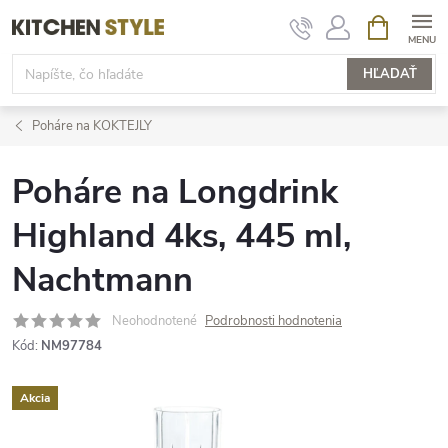
Prejsť
NÁKUPN
KOŠÍK
na
obsah
HĽADAŤ
Poháre na KOKTEJLY
Poháre na Longdrink
Highland 4ks, 445 ml,
Nachtmann
Neohodnotené
Podrobnosti hodnotenia
Kód:
NM97784
Akcia