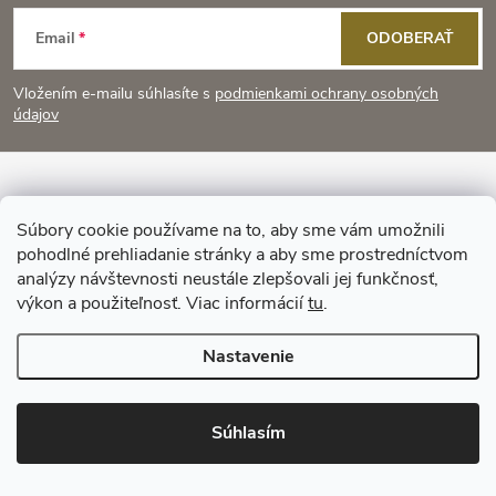
Z
Email
ODOBERAŤ
á
Vložením e-mailu súhlasíte s
podmienkami ochrany osobných
p
údajov
ä
Informácie pre vás
t
Súbory cookie používame na to, aby sme vám umožnili
pohodlné prehliadanie stránky a aby sme prostredníctvom
Prijímame online platby
i
analýzy návštevnosti neustále zlepšovali jej funkčnosť,
výkon a použiteľnosť. Viac informácií
tu
.
e
Nastavenie
Copyright 2026
KitchenStyle
. Všetky práva vyhradené.
Súhlasím
Vytvoril Shoptet