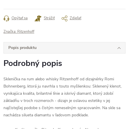
Opýtať sa
Strážiť
Zdieľať
Značka:
Ritzenhoff
Popis produktu
Podrobný popis
Sklenička na rum alebo whisky Ritzenhoff od dizajnérky Romi
Bohnenberg, ktorá ju navrhla s touto myšlienkou:
Sklenený klenot,
vynikajúca kvalita, brilantné línie a iskrivý diamant, ktorý zdobí
základňu v troch rozmeroch - dizajn je oslavou estetiky v jej
najčistejšej podobe s čistým remeselným spracovaním. Na skle sa
nachádza silueta diamantu v ľadovom podklade.