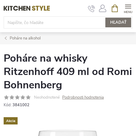
Prejsť
NÁKUPN
KOŠÍK
na
obsah
HĽADAŤ
Poháre na alkohol
Poháre na whisky
Ritzenhoff 409 ml od Romi
Bohnenberg
Neohodnotené
Podrobnosti hodnotenia
Kód:
3841002
Akcia