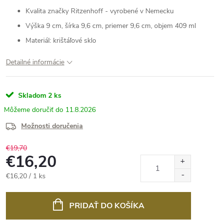
Kvalita značky Ritzenhoff - vyrobené v Nemecku
Výška 9 cm, šírka 9,6 cm, priemer 9,6 cm, objem 409 ml
Materiál: krištáľové sklo
Detailné informácie
Skladom
2 ks
11.8.2026
Možnosti doručenia
€19,70
€16,20
Jednotková
€16,20 / 1 ks
cena:
PRIDAŤ DO KOŠÍKA