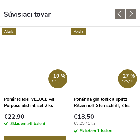
Súvisiaci tovar
Akcia
Akcia
–10 %
–27 %
€25,50
€25,50
Pohár Riedel VELOCE All
Pohár na gin tonik a spritz
Purpose 550 ml, set 2 ks
Ritzenhoff Sternschliff, 2 ks
krištáľových pohárov
720 ml
€22,90
€18,50
Jednotková
€9,25 / 1 ks
Skladom
>5 balení
cena:
Skladom
1 balení