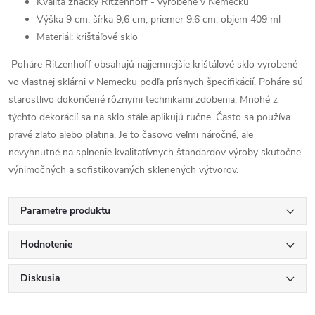
Kvalita značky Ritzenhoff - vyrobené v Nemecku
Výška 9 cm, šírka 9,6 cm, priemer 9,6 cm, objem 409 ml
Materiál: krištáľové sklo
Poháre Ritzenhoff obsahujú najjemnejšie krištáľové sklo vyrobené
vo vlastnej sklárni v Nemecku podľa prísnych špecifikácií. Poháre sú
starostlivo dokončené rôznymi technikami zdobenia. Mnohé z
týchto dekorácií sa na sklo stále aplikujú ručne. Často sa používa
pravé zlato alebo platina. Je to časovo veľmi náročné, ale
nevyhnutné na splnenie kvalitatívnych štandardov výroby skutočne
výnimočných a sofistikovaných sklenených výtvorov.
Parametre produktu
Hodnotenie
Diskusia