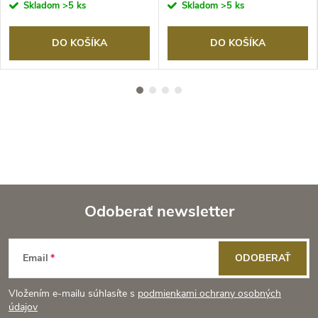
Skladom
>5 ks
Skladom
>5 ks
DO KOŠÍKA
DO KOŠÍKA
Odoberať newsletter
Z
Email
ODOBERAŤ
á
Vložením e-mailu súhlasíte s
podmienkami ochrany osobných
p
údajov