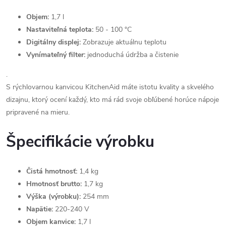
Objem:
1,7 l
Nastaviteľná teplota:
50 - 100 °C
Digitálny displej:
Zobrazuje aktuálnu teplotu
Vynímateľný filter:
jednoduchá údržba a čistenie
.
S rýchlovarnou kanvicou KitchenAid máte istotu kvality a skvelého
dizajnu, ktorý ocení každý, kto má rád svoje obľúbené horúce nápoje
pripravené na mieru.
Špecifikácie výrobku
Čistá hmotnosť:
1,4 kg
Hmotnosť brutto:
1,7 kg
Výška (výrobku):
254 mm
Napätie:
220-240 V
Objem kanvice:
1,7 l