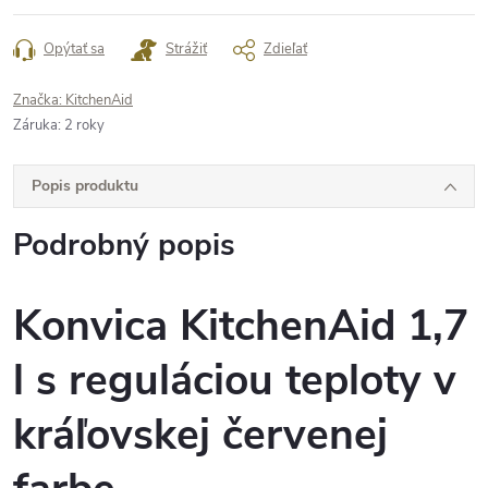
Opýtať sa
Strážiť
Zdieľať
Značka:
KitchenAid
Záruka
:
2 roky
Popis produktu
Podrobný popis
Konvica KitchenAid 1,7
l s reguláciou teploty v
kráľovskej červenej