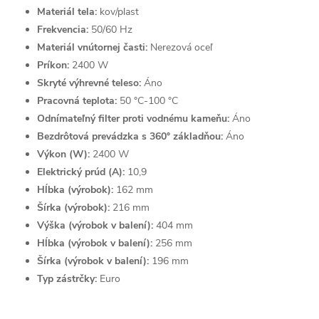
Materiál tela:
kov/plast
Frekvencia:
50/60 Hz
Materiál vnútornej časti:
Nerezová oceľ
Príkon:
2400 W
Skryté výhrevné teleso:
Áno
Pracovná teplota:
50 °C-100 °C
Odnímateľný filter proti vodnému kameňu:
Áno
Bezdrôtová prevádzka s 360° základňou:
Áno
Výkon (W):
2400 W
Elektrický prúd (A):
10,9
Hĺbka (výrobok):
162 mm
Šírka (výrobok):
216 mm
Výška (výrobok v balení):
404 mm
Hĺbka (výrobok v balení):
256 mm
Šírka (výrobok v balení):
196 mm
Typ zástrčky:
Euro