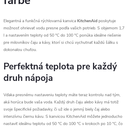
farbe
Elegantná a funkčná rýchlovarná kanvica
KitchenAid
poskytuje
možnosť ohrievať vodu presne podľa vašich potrieb. S objemom 1,7
l a nastavením teploty od 50 °C do 100 °C ponúka ideálne riešenie
pre milovníkov čaju a kávy, ktorí si chcú vychutnať každú šálku s
dokonalou chuťou.
Perfektná teplota pre každý
druh nápoja
Vďaka presnému nastaveniu teploty máte teraz kontrolu nad tým,
aká horúca bude vaša voda. Každý druh čaju alebo kávy má totiž
svoje špecifické požiadavky, či už ide o jemný biely čaj alebo
intenzívnu čiernu kávu. S kanvicou KitchenAid môžete jednoducho
nastaviť ideálnu teplotu od 50 °C do 100 °C v krokoch po 10 °C, čo