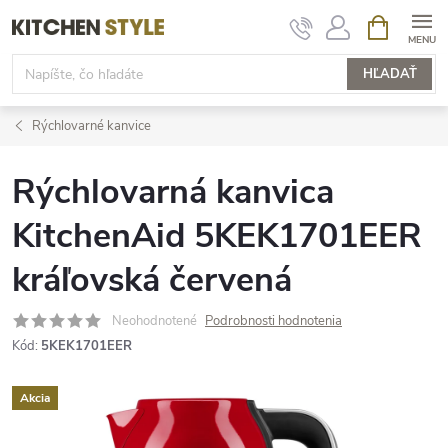
Prejsť
NÁKUPN
KOŠÍK
na
obsah
HĽADAŤ
Rýchlovarné kanvice
Rýchlovarná kanvica
KitchenAid 5KEK1701EER
kráľovská červená
Neohodnotené
Podrobnosti hodnotenia
Kód:
5KEK1701EER
Akcia