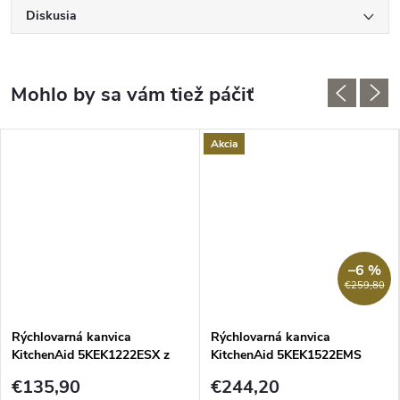
Diskusia
Akcia
–6 %
€259,80
Rýchlovarná kanvica
Rýchlovarná kanvica
KitchenAid 5KEK1222ESX z
KitchenAid 5KEK1522EMS
nehrdzavejúcej ocele
strieborná sivá
€135,90
€244,20