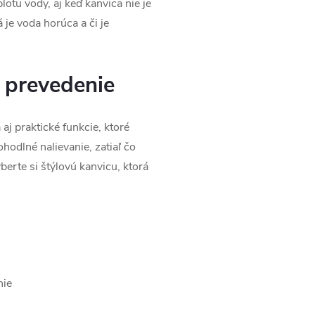
otu vody, aj keď kanvica nie je
 je voda horúca a či je
é prevedenie
aj praktické funkcie, ktoré
odlné nalievanie, zatiaľ čo
yberte si štýlovú kanvicu, ktorá
nie