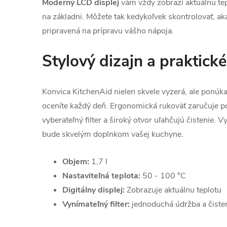
Moderný LCD displej
vám vždy zobrazí aktuálnu tepl
na základni. Môžete tak kedykoľvek skontrolovať, aká
pripravená na prípravu vášho nápoja.
Stylový dizajn a praktick
Konvica KitchenAid nielen skvele vyzerá, ale ponúka 
oceníte každý deň. Ergonomická rukoväť zaručuje poh
vyberateľný filter a široký otvor uľahčujú čistenie. V
bude skvelým doplnkom vašej kuchyne.
Objem:
1,7 l
Nastaviteľná teplota:
50 - 100 °C
Digitálny displej:
Zobrazuje aktuálnu teplotu
Vynímateľný filter:
jednoduchá údržba a čiste
.