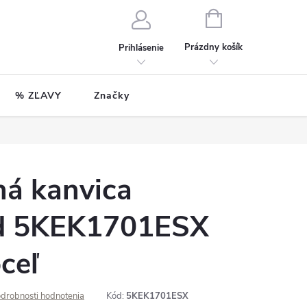
NÁKUPNÝ
KOŠÍK
Prázdny košík
Prihlásenie
% ZĽAVY
Značky
ná kanvica
id 5KEK1701ESX
ceľ
drobnosti hodnotenia
Kód:
5KEK1701ESX