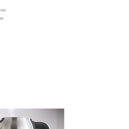
no
no