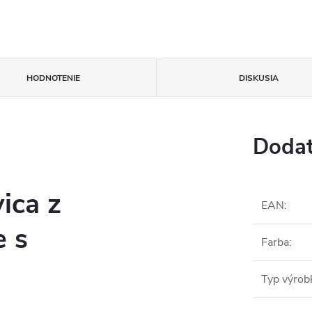
HODNOTENIE
DISKUSIA
Dodat
ica z
EAN
:
e s
Farba
:
Typ výrob