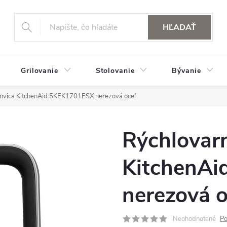
HĽADAŤ
Grilovanie
Stolovanie
Bývanie
nvica KitchenAid 5KEK1701ESX nerezová oceľ
Rýchlovar
KitchenA
nerezová o
Neohodnotené
Po