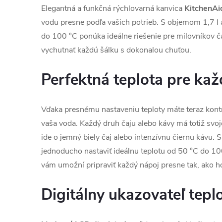
Elegantná a funkčná rýchlovarná kanvica
KitchenAi
vodu presne podľa vašich potrieb. S objemom 1,7 l 
do 100 °C ponúka ideálne riešenie pre milovníkov čaj
vychutnať každú šálku s dokonalou chuťou.
Perfektná teplota pre ka
Vďaka presnému nastaveniu teploty máte teraz kont
vaša voda. Každý druh čaju alebo kávy má totiž svoje
ide o jemný biely čaj alebo intenzívnu čiernu kávu.
jednoducho nastaviť ideálnu teplotu od 50 °C do 10
vám umožní pripraviť každý nápoj presne tak, ako h
Digitálny ukazovateľ tepl