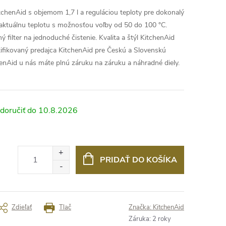
tchenAid s objemom 1,7 l a reguláciou teploty pre dokonalý
e aktuálnu teplotu s možnosťou voľby od 50 do 100 °C.
 filter na jednoduché čistenie. Kvalita a štýl KitchenAid
fikovaný predajca KitchenAid pre Českú a Slovenskú
henAid u nás máte plnú záruku na záruku a náhradné diely.
10.8.2026
PRIDAŤ DO KOŠÍKA
Zdieľať
Tlač
Značka:
KitchenAid
Záruka
:
2 roky