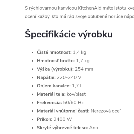
S rýchlovarnou kanvicou KitchenAid máte istotu kval
ocení každý, kto má rád svoje obľúbené horúce nápo
Špecifikácie výrobku
Čistá hmotnosť:
1,4 kg
Hmotnosť brutto:
1,7 kg
Výška (výrobku):
254 mm
Napätie:
220-240 V
Objem kanvice:
1,7 l
Materiál tela:
kov/plast
Frekvencia:
50/60 Hz
Materiál vnútornej časti:
Nerezová oceľ
Príkon:
2400 W
Skryté výhrevné teleso:
Áno