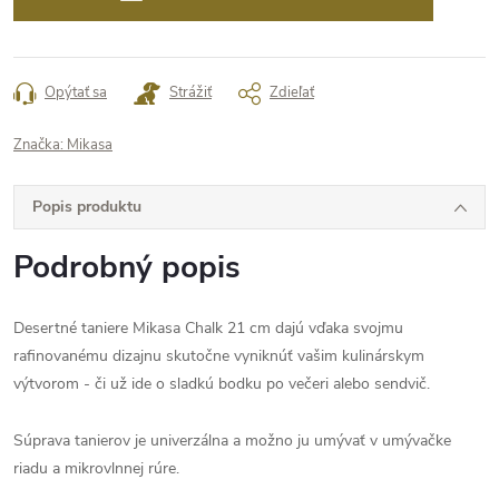
Opýtať sa
Strážiť
Zdieľať
Značka:
Mikasa
Popis produktu
Podrobný popis
Desertné taniere Mikasa Chalk 21 cm
dajú vďaka svojmu
rafinovanému dizajnu skutočne vyniknúť vašim kulinárskym
výtvorom - či už ide o sladkú bodku po večeri alebo sendvič.
Súprava tanierov je univerzálna a možno ju umývať v umývačke
riadu a mikrovlnnej rúre.