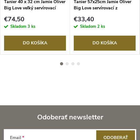
Tanier 40 x 32 cm Jamie Oliver
Tanier 57x25cm Jamie Oliver
Big Love veľký servírovací
Big Love servírovací z
mangového dreva
€74,50
€33,40
Skladom
3 ks
Skladom
2 ks
DO KOŠÍKA
DO KOŠÍKA
Odoberať newsletter
Z
Email
ODOBERAŤ