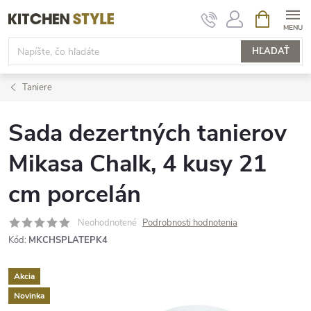
Prejsť
NÁKUPN
KOŠÍK
na
obsah
HĽADAŤ
Taniere
Sada dezertných tanierov
Mikasa Chalk, 4 kusy 21
cm porcelán
Neohodnotené
Podrobnosti hodnotenia
Kód:
MKCHSPLATEPK4
Akcia
Novinka