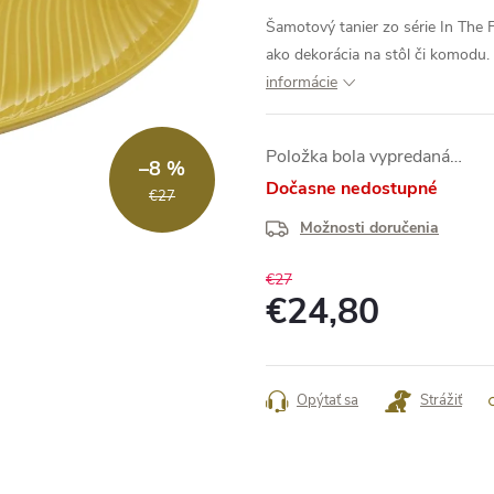
Šamotový tanier zo série In The 
ako dekorácia na stôl či komod
informácie
Položka bola vypredaná…
–8 %
Dočasne nedostupné
€27
Možnosti doručenia
€27
€24,80
Jednotková
cena:
Opýtať sa
Strážiť