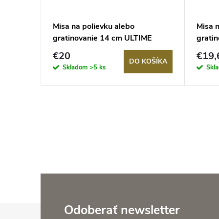
r Big
Misa na polievku alebo
Misa n
ového
gratinovanie 14 cm ULTIME
grati
tmavomodrá Belle Ile
slonov
€20
€19,
KOŠÍKA
DO KOŠÍKA
Skladom
>5 ks
Skl
Z
Odoberať newsletter