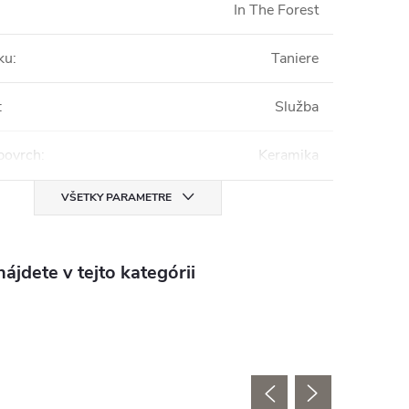
In The Forest
ku
:
Taniere
:
Služba
povrch
:
Keramika
VŠETKY PARAMETRE
ájdete v tejto kategórii