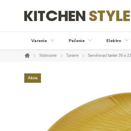
Prejsť
na
obsah
Varenie
Pečenie
Elektro
Stolovanie
Taniere
Servírovací tanier 35 x 
Domov
Akcia