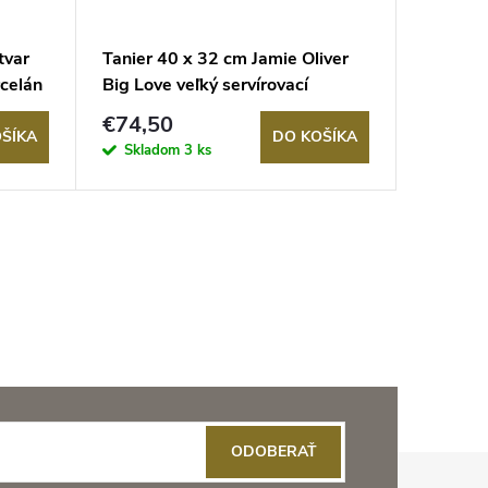
tvar
Tanier 40 x 32 cm Jamie Oliver
Servíro
rcelán
Big Love veľký servírovací
The Fo
€74,50
€19,4
ŠÍKA
DO KOŠÍKA
Skladom
3 ks
Sklad
ODOBERAŤ