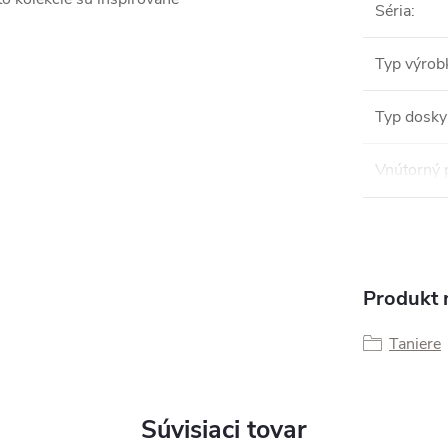
Séria
:
Typ výrob
Typ dosky
Vnútorný 
Produkt n
Taniere
Súvisiaci tovar