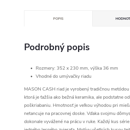
POPIS
HODNOT
Podrobný popis
Rozmery: 352 x 230 mm, výška 36 mm
Vhodné do umývačky riadu
MASON CASH riad je vyrobený tradičnou metódou z
ktorá je ťažšia ako bežná keramika, ale podstatne od
poškriabaniu. Hmotnosť je veľkou výhodou pri mieš
netancuje na pracovnej doske. Vďaka svojmu dômy
dokonale vyvážené na prácu v ruke. Každý kus série
jedného lesného zvieraťa. Motívy všetkých kusov tej