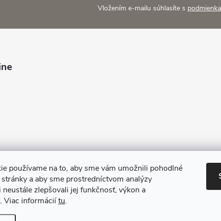
Vložením e-mailu súhlasíte s
podmienka
ine
ie používame na to, aby sme vám umožnili pohodlné
e stránky a aby sme prostredníctvom analýzy
 neustále zlepšovali jej funkčnosť, výkon a
. Viac informácií
tu
.