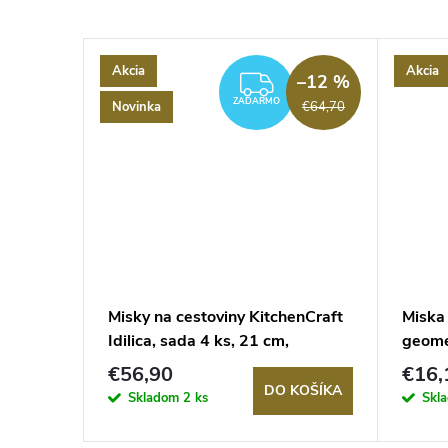
Akcia
Akcia
–12 %
ZADARMO
ZADARMO
Novinka
€64,70
6 cm
Misky na cestoviny KitchenCraft
Miska
Idilica, sada 4 ks, 21 cm,
geomet
keramika
kamen
€56,90
€16,
KOŠÍKA
DO KOŠÍKA
Skladom
2 ks
Skl