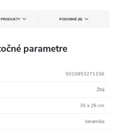
E PRODUKTY
PODOBNÉ (8)
očné parametre
5010853271156
Žltá
35 x 26 cm
keramika