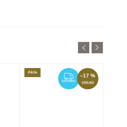
Akcia
Akcia
–17 %
ZADARMO
ZADARMO
€89,80