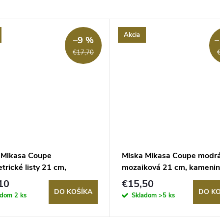
Akcia
–9 %
–
€17,70
 Mikasa Coupe
Miska Mikasa Coupe modr
rické listy 21 cm,
mozaiková 21 cm, kameni
ina
10
€15,50
DO KOŠÍKA
DO KO
adom
2 ks
Skladom
>5 ks