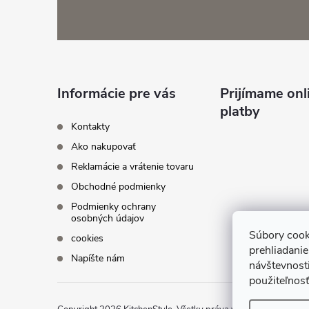
á
p
ä
Informácie pre vás
Prijímame onl
platby
t
Kontakty
Ako nakupovať
i
Reklamácie a vrátenie tovaru
Obchodné podmienky
e
Podmienky ochrany
osobných údajov
Súbory cook
cookies
prehliadani
Napíšte nám
návštevnosti
použiteľnosť