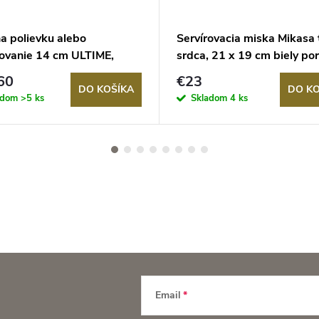
a polievku alebo
Servírovacia miska Mikasa 
novanie 14 cm ULTIME,
srdca, 21 x 19 cm biely po
inová kosť, Emile Henry
60
€23
DO KOŠÍKA
DO KO
adom
>5 ks
Skladom
4 ks
Email