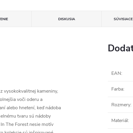
ENIE
DISKUSIA
SÚVISIAC
Dodat
EAN
:
Farba
:
 vysokokvalitnej kameniny,
olnejšia voči oderu a
Rozmery
:
aní alebo hnetení, keď nádoba
selnému tvaru sú nádoby
Materiál
:
 In The Forest nesie motív
to kolekcie sú inšpirované