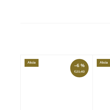
Akcia
Akcia
–6 %
ZADARMO
ZADARMO
€21,40