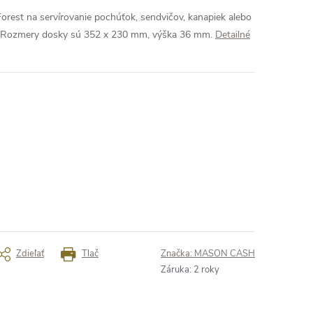
Forest na servírovanie pochúťok, sendvičov, kanapiek alebo
u. Rozmery dosky sú 352 x 230 mm, výška 36 mm.
Detailné
Zdieľať
Tlač
Značka:
MASON CASH
Záruka
:
2 roky