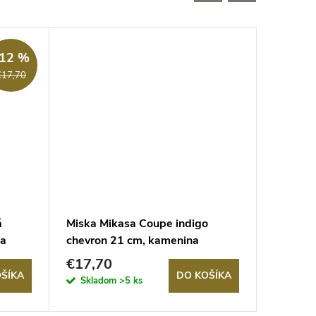
Akcia
12 %
€17,70
á
Miska Mikasa Coupe indigo
Miska n
na
chevron 21 cm, kamenina
čierna,
€17,70
€55
ŠÍKA
DO KOŠÍKA
Skladom
>5 ks
Sklad