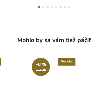
Novinka
–8 %
€21,40