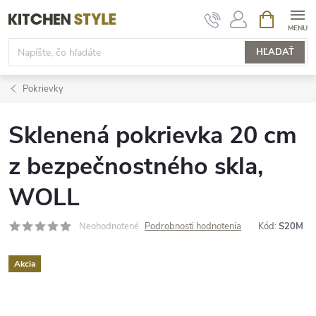
Prejsť
NÁKUPN
KOŠÍK
na
obsah
HĽADAŤ
Pokrievky
Sklenená pokrievka 20 cm
z bezpečnostného skla,
WOLL
Neohodnotené
Podrobnosti hodnotenia
Kód:
S20M
Akcia