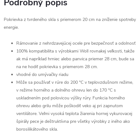
Podrobný popis
Pokrievka z tvrdeného skla s priemerom 20 cm na zníženie spotreby
energie.
Rámovanie z nehrdzavejúcej ocele pre bezpečnosť a odolnosť
100% kompatibilita s výrobkami Woll rovnakej veľkosti, takže
ak má napríklad hrniec alebo panvica priemer 28 cm, bude sa
na ne hodiť pokrievka s priemerom 28 cm.
vhodné do umývačky riadu
Môže sa používať v rúre do 200 °C v teplovzdušnom režime,
v režime horného a dolného ohrevu len do 170 °C s
uskladnením pod polovicou výšky rúry. Funkcia horného
ohrevu alebo grilu môže poškodiť veko aj pri zapnutom
ventilátore. Veľmi vysoká teplota žiarenia hornej vykurovacej
špirály pece je deštruktívna pre všetky výrobky z iného ako
borosilikátového skla.