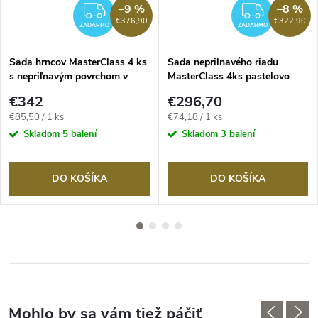
–9 %
–8 %
RMO
ZADARMO
ZADA
€376,90
€322,90
ZADARMO
ZADARMO
Sada hrncov MasterClass 4 ks
Sada nepriľnavého riadu
s nepriľnavým povrchom v
MasterClass 4ks pastelovo
pastelovej modrej farbe
modrá
€342
€296,70
Jednotková
Jednotková
€85,50 / 1 ks
€74,18 / 1 ks
cena:
cena:
Skladom
5 balení
Skladom
3 balení
DO KOŠÍKA
DO KOŠÍKA