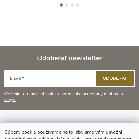
Odoberať newsletter
Z
Email
ODOBERAŤ
á
Vložením e-mailu súhlasíte s
podmienkami ochrany osobných
p
údajov
ä
Informácie pre vás
t
Súbory cookie používame na to, aby sme vám umožnili