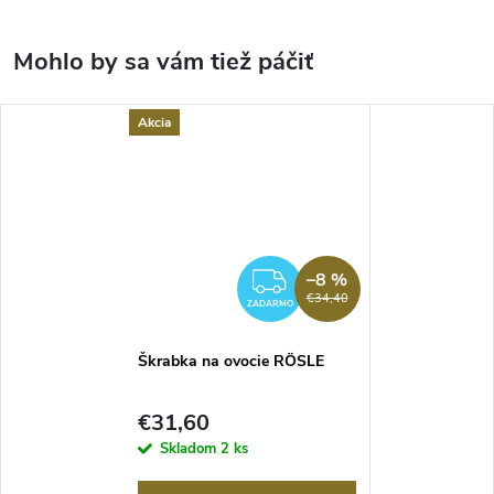
Akcia
–8 %
ZADARMO
€34,40
ZADARMO
Škrabka na ovocie RÖSLE
€31,60
Skladom
2 ks