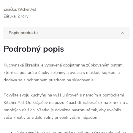
Značka:
KitchenAid
Záruka
:
2 roky
Popis produktu
Podrobný popis
Kuchynská škrabka je vybavená obojstranne zúbkovaným ostrím,
ktoré sa postará o šupky zeleniny a ovocia s mäkkou šupkou, a
dodáva sa s ochranným puzdrom na skladovanie.
Povýšte svoju kuchyňu na vyššiu úroveň s náradím a pomôckami
KitchenAid. Od krájačov na pizzu, špachtlí, naberačiek na zmrzlinu a
mnohých ďalších. Všetko je odvážne navrhnuté tak, aby uvoľnilo
vašu kreativitu a dalo voľný priebeh vašim nápadom.
Dobre vyvážená a ergonomicky navrhnutá čierna rukoväť na