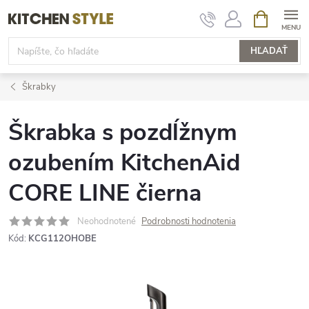
Prejsť
NÁKUPN
KOŠÍK
na
obsah
HĽADAŤ
Škrabky
Škrabka s pozdĺžnym
ozubením KitchenAid
CORE LINE čierna
Neohodnotené
Podrobnosti hodnotenia
Kód:
KCG112OHOBE