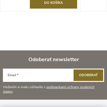
DO KOŠÍKA
Odoberať newsletter
Z
Email
ODOBERAŤ
á
Vložením e-mailu súhlasíte s
podmienkami ochrany osobných
p
údajov
ä