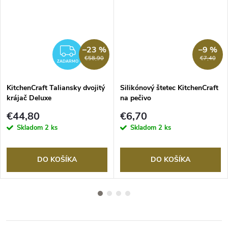
–23 %
–9 %
ZADARMO
€58,90
€7,40
ZADARMO
KitchenCraft Taliansky dvojitý
Silikónový štetec KitchenCraft
krájač Deluxe
na pečivo
€44,80
€6,70
Skladom
2 ks
Skladom
2 ks
DO KOŠÍKA
DO KOŠÍKA