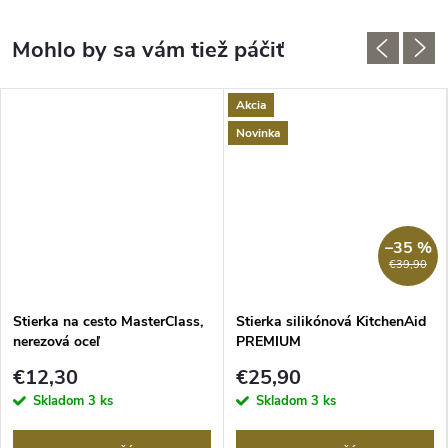
Akcia
Novinka
–35 %
€39,90
Stierka na cesto MasterClass,
Stierka silikónová KitchenAid
nerezová oceľ
PREMIUM
€12,30
€25,90
Skladom
3 ks
Skladom
3 ks