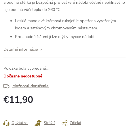
a odolná stěrka je bezpečná pro veškeré nádobí včetně nepřilnavého
a je odolná vůči teplu do 260 °C.
Lesklá mandlově krémová rukojeť je opatřena vyraženým
logem a saténovým chromovaným nástavcem.
Pro snadné čištění ji lze mýt v myčce nádobí.
Detailné informácie
Položka bola vypredaná…
Dočasne nedostupné
Možnosti doručenia
€11,90
Jednotková
cena:
Opýtať sa
Strážiť
Zdieľať