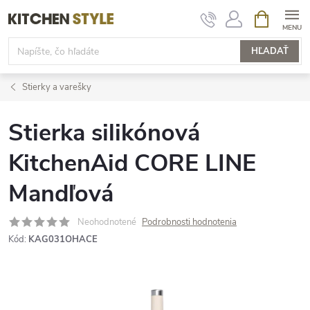
Prejsť
NÁKUPN
KOŠÍK
na
obsah
HĽADAŤ
Stierky a varešky
Stierka silikónová
KitchenAid CORE LINE
Mandľová
Neohodnotené
Podrobnosti hodnotenia
Kód:
KAG031OHACE