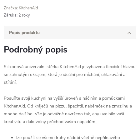
Značka:
KitchenAid
Záruka
:
2 roky
Popis produktu
Podrobný popis
Silikonová univerzální stěrka KitchenAid je vybavena flexibilní hlavou
se zahnutým okrajem, která je ideální pro míchání, uhlazování a
stírání.
Posuňte svoji kuchyni na vyšší úroveň s náčiním a pomůckami
KitchenAid. Od kráječů na pizzu, špachtlí, naběraček na zmrzlinu a
mnoho dalšího. Vše je odvážně navrženo tak, aby uvolnilo vaši
kreativitu a dalo volný průchod vašim nápadům.
lze použít se všemi druhy nádobí včetně nepřilnavého