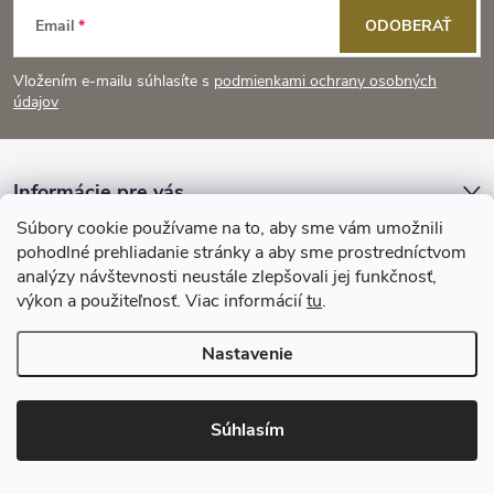
Z
Email
ODOBERAŤ
á
Vložením e-mailu súhlasíte s
podmienkami ochrany osobných
p
údajov
ä
Informácie pre vás
t
Súbory cookie používame na to, aby sme vám umožnili
Prijímame online platby
pohodlné prehliadanie stránky a aby sme prostredníctvom
i
analýzy návštevnosti neustále zlepšovali jej funkčnosť,
výkon a použiteľnosť. Viac informácií
tu
.
e
Nastavenie
Copyright 2026
KitchenStyle
. Všetky práva vyhradené.
Súhlasím
Vytvoril Shoptet