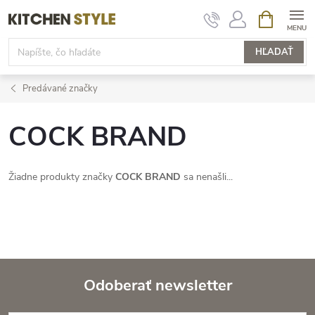
Prejsť
NÁKUPN
KOŠÍK
na
obsah
HĽADAŤ
Predávané značky
COCK BRAND
Žiadne produkty značky
COCK BRAND
sa nenašli...
Odoberať newsletter