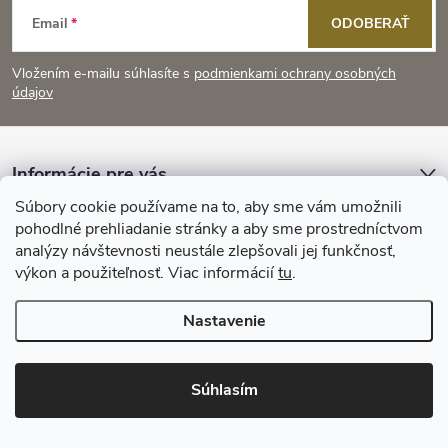
Z
Email
ODOBERAŤ
á
Vložením e-mailu súhlasíte s
podmienkami ochrany osobných
p
údajov
ä
Informácie pre vás
t
Súbory cookie používame na to, aby sme vám umožnili
Prijímame online platby
pohodlné prehliadanie stránky a aby sme prostredníctvom
i
analýzy návštevnosti neustále zlepšovali jej funkčnosť,
výkon a použiteľnosť. Viac informácií
tu
.
e
Nastavenie
Copyright 2026
KitchenStyle
. Všetky práva vyhradené.
Súhlasím
Vytvoril Shoptet