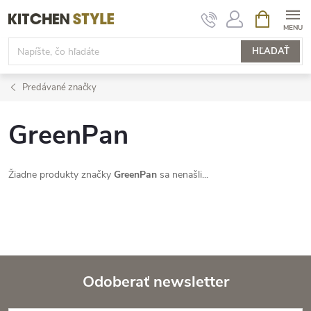
Prejsť
NÁKUPN
KOŠÍK
na
obsah
HĽADAŤ
Predávané značky
GreenPan
Žiadne produkty značky
GreenPan
sa nenašli...
Odoberať newsletter