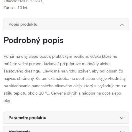
Značka:
EMILE HENRY
Záruka
:
10 let
Popis produktu
Podrobný popis
Pohár na olej alebo ocot s praktickým lievikom, vďaka ktorému
môžete veľmi presne dávkovať pri príprave marinády alebo
šalátového dresingu. Lievik má na vrchu uzáver, aby bol obsah čo
najviac chránený. Keramická nádoba na ocot alebo olej je vhodná aj
na skladovanie panenského olivového oleja, ktorý si vyžaduje tmu a
stálu teplotu okolo 20 °C. Červená okrúhla nádoba na ocot alebo
olej.
Parametre produktu
Hodnotenie