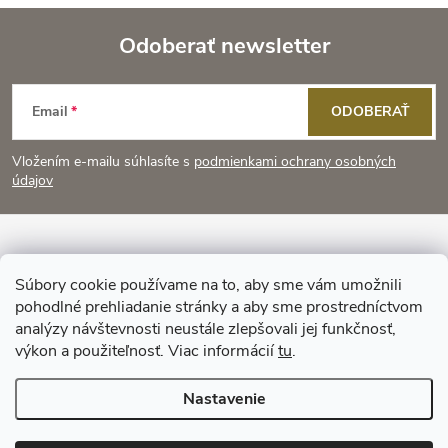
Odoberať newsletter
Z
Email
ODOBERAŤ
á
Vložením e-mailu súhlasíte s
podmienkami ochrany osobných
p
údajov
ä
Informácie pre vás
t
Súbory cookie používame na to, aby sme vám umožnili
pohodlné prehliadanie stránky a aby sme prostredníctvom
Prijímame online platby
i
analýzy návštevnosti neustále zlepšovali jej funkčnosť,
výkon a použiteľnosť. Viac informácií
tu
.
e
Nastavenie
Copyright 2026
KitchenStyle
. Všetky práva vyhradené.