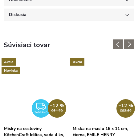
Diskusia
Súvisiaci tovar
Akcia
Akcia
Novinka
–12 %
–12 %
ADARMO
ZADARMO
€64,70
€62,60
ZADARMO
Misky na cestoviny
Miska na maslo 16 x 11 cm,
KitchenCraft Idilica, sada 4 ks,
čierna, EMILE HENRY