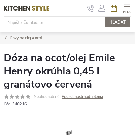
Prejsť
NÁKUPN
KOŠÍK
na
obsah
HĽADAŤ
Dózy na olej a ocot
Dóza na ocot/olej Emile
Henry okrúhla 0,45 l
granátovo červená
Neohodnotené
Podrobnosti hodnotenia
Kód:
340216