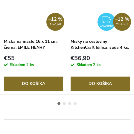
–12 %
–12 %
ZADA
€62,60
€64,70
ZADARMO
Miska na maslo 16 x 11 cm,
Misky na cestoviny
čierna, EMILE HENRY
KitchenCraft Idilica, sada 4 ks,
21 cm, keramika
€55
€56,90
Skladom
2 ks
Skladom
2 ks
DO KOŠÍKA
DO KOŠÍKA