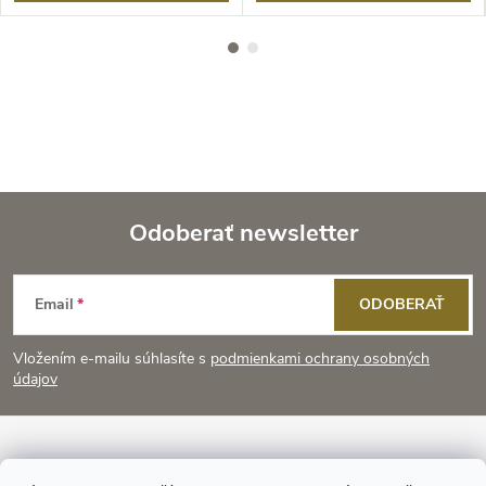
Odoberať newsletter
Z
Email
ODOBERAŤ
á
Vložením e-mailu súhlasíte s
podmienkami ochrany osobných
p
údajov
ä
Informácie pre vás