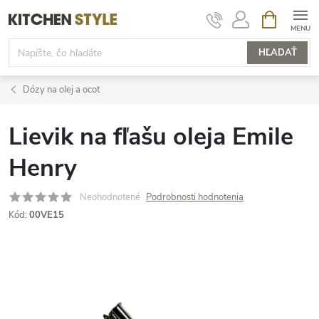
Prejsť
NÁKUPN
KOŠÍK
na
obsah
HĽADAŤ
Dózy na olej a ocot
Lievik na fľašu oleja Emile
Henry
Neohodnotené
Podrobnosti hodnotenia
Kód:
00VE15