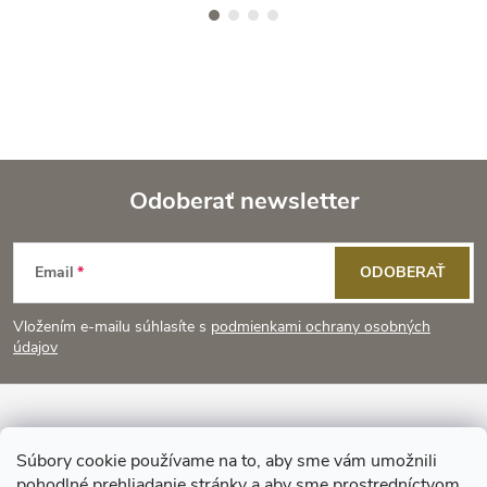
Odoberať newsletter
Z
Email
ODOBERAŤ
á
Vložením e-mailu súhlasíte s
podmienkami ochrany osobných
p
údajov
ä
Informácie pre vás
t
Súbory cookie používame na to, aby sme vám umožnili
pohodlné prehliadanie stránky a aby sme prostredníctvom