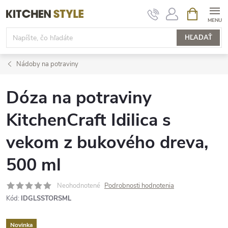
Prejsť
NÁKUPN
KOŠÍK
na
obsah
HĽADAŤ
Nádoby na potraviny
Dóza na potraviny
KitchenCraft Idilica s
vekom z bukového dreva,
500 ml
Neohodnotené
Podrobnosti hodnotenia
Kód:
IDGLSSTORSML
Novinka