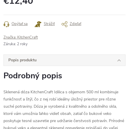
€12,40
Jednotková
cena:
Opýtať sa
Strážiť
Zdieľať
Značka:
KitchenCraft
Záruka
:
2 roky
Popis produktu
Podrobný popis
Sklenená dóza KitchenCraft Idilica s objemom 500 ml kombinuje
funkčnosť a štýl, čo z nej robí ideálny úložný priestor pre rôzne
suché potraviny. Dóza je vyrobená z kvalitného a odolného skla,
ktoré vám umožnia ľahko vidieť obsah, zatiaľ čo bukové veko
poskytuje tesné uzavretie pre udržanie čerstvosti potravín. Prírodné
bukové veko a elegantné sklenené prevedenie prinášajú do vašej