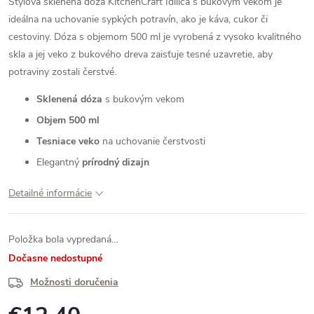
Štýlová sklenená dóza KitchenCraft Idilica s bukovým vekom je
ideálna na uchovanie sypkých potravín, ako je káva, cukor či
cestoviny. Dóza s objemom 500 ml je vyrobená z vysoko kvalitného
skla a jej veko z bukového dreva zaisťuje tesné uzavretie, aby
potraviny zostali čerstvé.
Sklenená dóza
s bukovým vekom
Objem 500 ml
Tesniace veko
na uchovanie čerstvosti
Elegantný
prírodný dizajn
Detailné informácie
Položka bola vypredaná…
Dočasne nedostupné
Možnosti doručenia