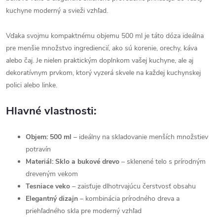
kuchyne moderný a svieži vzhľad.
Vďaka svojmu kompaktnému objemu 500 ml je táto dóza ideálna
pre menšie množstvo ingrediencií, ako sú korenie, orechy, káva
alebo čaj. Je nielen praktickým doplnkom vašej kuchyne, ale aj
dekoratívnym prvkom, ktorý vyzerá skvele na každej kuchynskej
polici alebo linke.
Hlavné vlastnosti:
Objem: 500 ml
– ideálny na skladovanie menších množstiev
potravín
Materiál: Sklo a bukové drevo
– sklenené telo s prírodným
dreveným vekom
Tesniace veko
– zaisťuje dlhotrvajúcu čerstvosť obsahu
Elegantný dizajn
– kombinácia prírodného dreva a
priehľadného skla pre moderný vzhľad