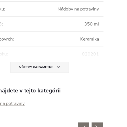
ku
:
Nádoby na potraviny
)
:
350 ml
povrch
:
Keramika
obku
:
020201
VŠETKY PARAMETRE
ájdete v tejto kategórii
na potraviny