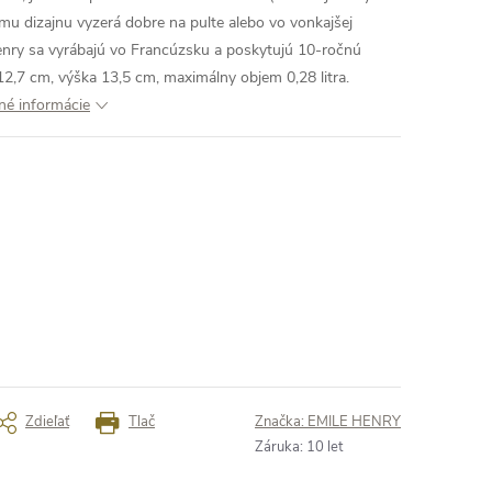
mu dizajnu vyzerá dobre na pulte alebo vo vonkajšej
enry sa vyrábajú vo Francúzsku a poskytujú 10-ročnú
12,7 cm, výška 13,5 cm, maximálny objem 0,28 litra.
lné informácie
Zdieľať
Tlač
Značka:
EMILE HENRY
Záruka
:
10 let