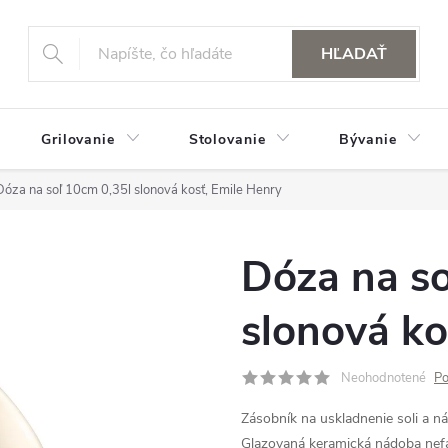
HĽADAŤ
Grilovanie
Stolovanie
Bývanie
Dóza na soľ 10cm 0,35l slonová kosť, Emile Henry
Dóza na so
slonová ko
Neohodnotené
Po
Zásobník na uskladnenie soli a ná
Glazovaná keramická nádoba nefa