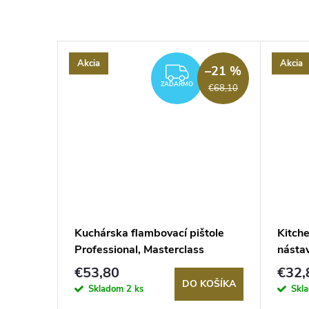
Akcia
Akcia
–6 %
–21 %
ZADARMO
ZADARMO
€29,70
€68,10
rky
Kuchárska flambovací pištole
Kitch
eľ
Professional, Masterclass
násta
€53,80
€32,
KOŠÍKA
DO KOŠÍKA
Skladom
2 ks
Skl