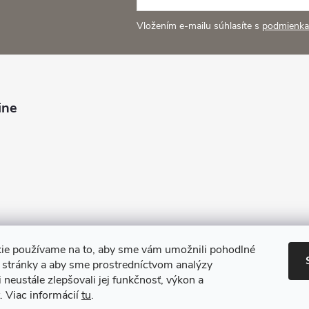
Vložením e-mailu súhlasíte s
podmienka
ine
ie používame na to, aby sme vám umožnili pohodlné
e stránky a aby sme prostredníctvom analýzy
 neustále zlepšovali jej funkčnosť, výkon a
. Viac informácií
tu
.