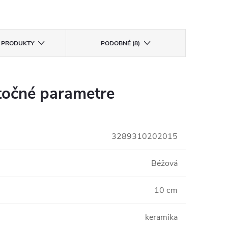
E PRODUKTY
PODOBNÉ (8)
očné parametre
3289310202015
Béžová
10 cm
keramika