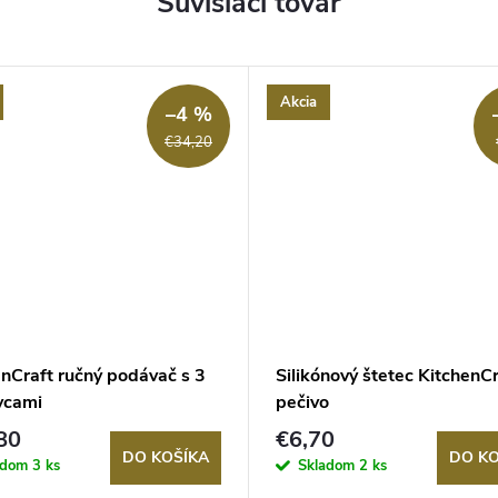
Súvisiaci tovar
Akcia
–4 %
€34,20
enCraft ručný podávač s 3
Silikónový štetec KitchenCr
vcami
pečivo
80
€6,70
DO KOŠÍKA
DO KO
adom
3 ks
Skladom
2 ks