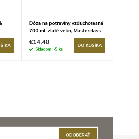
&
Dóza na potraviny vzduchotesná
Vákuova
700 ml, zlaté veko, Masterclass
SAVE 7k
€14,40
€101,
ŠÍKA
DO KOŠÍKA
Skladom
>5 ks
Sklad
ODOBERAŤ