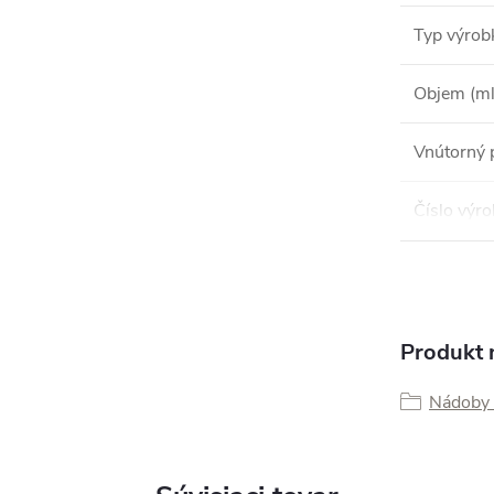
Typ výrob
Objem (ml
Vnútorný 
Číslo výr
Produkt n
Nádoby 