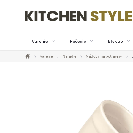
Prejsť
na
obsah
Varenie
Pečenie
Elektro
Varenie
Náradie
Nádoby na potraviny
Domov