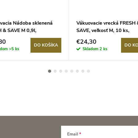
vacia Nádoba sklenená
Vákuovacie vrecká FRESH 
 & SAVE M 0,9l,
SAVE, veľkosť M, 10 ks,
LING
ZWILLING
80
€24,30
DO KOŠÍKA
DO KO
adom
>5 ks
Skladom
2 ks
Email