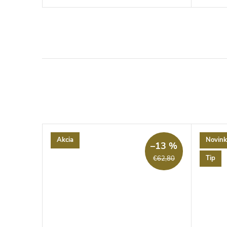
Akcia
Novink
–13 %
Tip
€62,80