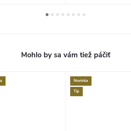
a
Novinka
Tip