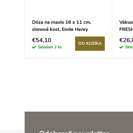
H &
Dóza na maslo 16 x 11 cm,
Vákuo
ZWILLING
slonová kost, Emile Henry
FRESH
ZWIL
€54,10
€26,
KOŠÍKA
DO KOŠÍKA
Skladom
2 ks
Skl