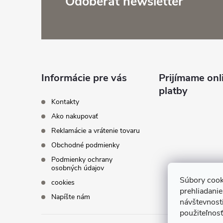
Z
Odoberať newsletter
á
p
ä
Informácie pre vás
Prijímame onl
platby
t
Kontakty
Ako nakupovať
i
Reklamácie a vrátenie tovaru
Obchodné podmienky
e
Podmienky ochrany
osobných údajov
Súbory cook
cookies
prehliadani
Napíšte nám
návštevnosti
použiteľnosť