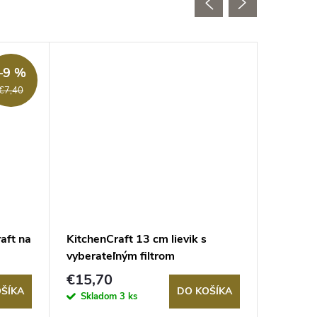
Akcia
–9 %
€7,40
aft na
KitchenCraft 13 cm lievik s
Lopata 
vyberateľným filtrom
World o
€15,70
€32,3
ŠÍKA
DO KOŠÍKA
Skladom
3 ks
Sklad