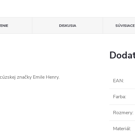
ENIE
DISKUSIA
SÚVISIAC
Dodat
ancúzskej značky Emile Henry.
EAN
:
Farba
:
Rozmery
:
Materiál
: