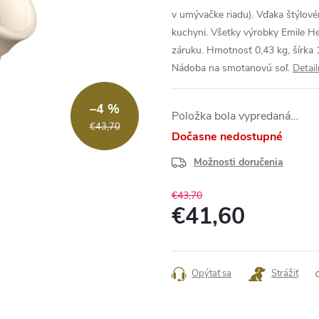
v umývačke riadu). Vďaka štýlové
kuchyni. Všetky výrobky Emile H
záruku. Hmotnosť 0,43 kg, šírka 
Nádoba na smotanovú soľ.
Detai
–4 %
Položka bola vypredaná…
€43,70
Dočasne nedostupné
Možnosti doručenia
€43,70
€41,60
Jednotková
cena:
Opýtať sa
Strážiť