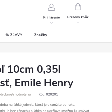
NÁKUPNÝ
KOŠÍK
Prázdny košík
Prihlásenie
% ZĽAVY
Značky
ľ 10cm 0,35l
sť, Emile Henry
drobnosti hodnotenia
Kód:
020201
doba na ľahké jedenie, ktorá je okamžite po ruke.
rbí, je bez zápachu a ľahko sa udržiava (možno ju umývať