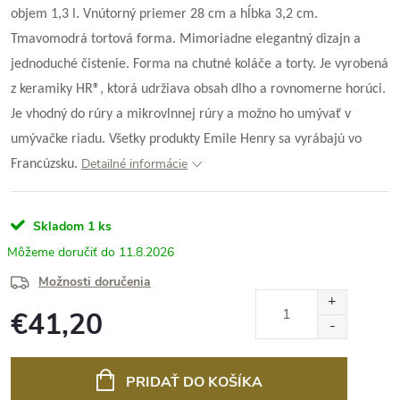
objem 1,3 l. Vnútorný priemer 28 cm a hĺbka 3,2 cm.
Tmavomodrá tortová forma. Mimoriadne elegantný dizajn a
jednoduché čistenie. Forma na chutné koláče a torty. Je vyrobená
z keramiky HR®, ktorá udržiava obsah dlho a rovnomerne horúci.
Je vhodný do rúry a mikrovlnnej rúry a možno ho umývať v
umývačke riadu. Všetky produkty Emile Henry sa vyrábajú vo
Detailné informácie
Francúzsku.
Skladom
1 ks
11.8.2026
Možnosti doručenia
€41,20
Jednotková
cena:
PRIDAŤ DO KOŠÍKA