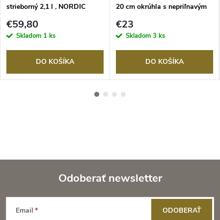
strieborný 2,1 l , NORDIC
20 cm okrúhla s nepriľnavým
WARE
povrchom
€59,80
€23
Skladom
1 ks
Skladom
3 ks
DO KOŠÍKA
DO KOŠÍKA
Odoberať newsletter
Z
Email
ODOBERAŤ