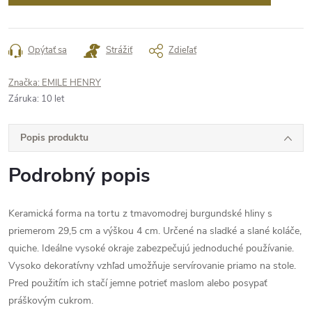
Opýtať sa
Strážiť
Zdieľať
Značka:
EMILE HENRY
Záruka
:
10 let
Popis produktu
Podrobný popis
Keramická forma na tortu z tmavomodrej burgundské hliny s
priemerom 29,5 cm a výškou 4 cm. Určené na sladké a slané koláče,
quiche. Ideálne vysoké okraje zabezpečujú jednoduché používanie.
Vysoko dekoratívny vzhľad umožňuje servírovanie priamo na stole.
Pred použitím ich stačí jemne potrieť maslom alebo posypať
práškovým cukrom.