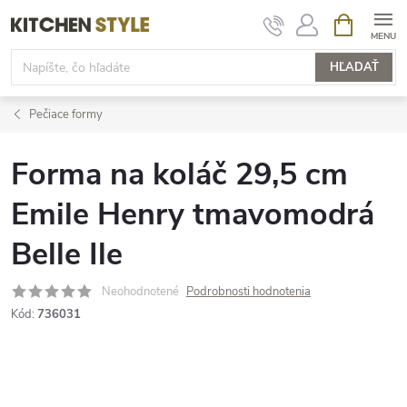
Prejsť
NÁKUPN
KOŠÍK
na
obsah
HĽADAŤ
Pečiace formy
Forma na koláč 29,5 cm
Emile Henry tmavomodrá
Belle Ile
Neohodnotené
Podrobnosti hodnotenia
Kód:
736031