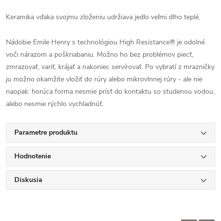
Keramika vďaka svojmu zloženiu udržiava jedlo veľmi dlho teplé.
Nádobie Emile Henry s technológiou High Resistance® je odolné
voči nárazom a poškriabaniu. Možno ho bez problémov piecť,
zmrazovať, variť, krájať a nakoniec servírovať. Po vybratí z mrazničky
ju možno okamžite vložiť do rúry alebo mikrovlnnej rúry - ale nie
naopak: horúca forma nesmie prísť do kontaktu so studenou vodou,
alebo nesmie rýchlo vychladnúť.
Parametre produktu
Hodnotenie
Diskusia