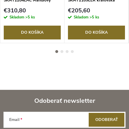
5KMT2204EAC Mandľový
5KMT2109EER kráľovská
červená
€310,80
€205,60
Skladom
>5 ks
Skladom
>5 ks
DO KOŠÍKA
DO KOŠÍKA
Odoberať newsletter
Z
Email
ODOBERAŤ
á