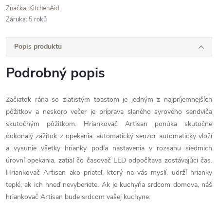
Značka:
KitchenAid
Záruka
:
5 roků
Popis produktu
Podrobný popis
Začiatok rána so zlatistým toastom je jedným z najpríjemnejších
pôžitkov a neskoro večer je príprava slaného syrového sendviča
skutočným pôžitkom. Hriankovač Artisan ponúka skutočne
dokonalý zážitok z opekania: automatický senzor automaticky vloží
a vysunie všetky hrianky podľa nastavenia v rozsahu siedmich
úrovní opekania, zatiaľ čo časovač LED odpočítava zostávajúci čas.
Hriankovač Artisan ako priateľ, ktorý na vás myslí, udrží hrianky
teplé, ak ich hneď nevyberiete. Ak je kuchyňa srdcom domova, náš
hriankovač Artisan bude srdcom vašej kuchyne.