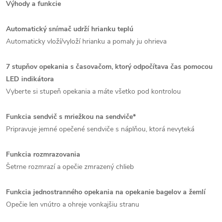
Výhody a funkcie
Automatický snímač udrží hrianku teplú
Automaticky vloží/vyloží hrianku a pomaly ju ohrieva
7 stupňov opekania s časovačom, ktorý odpočítava čas pomocou
LED indikátora
Vyberte si stupeň opekania a máte všetko pod kontrolou
Funkcia sendvič s mriežkou na sendviče*
Pripravuje jemné opečené sendviče s náplňou, ktorá nevyteká
Funkcia rozmrazovania
Šetrne rozmrazí a opečie zmrazený chlieb
Funkcia jednostranného opekania na opekanie bagelov a žemlí
Opečie len vnútro a ohreje vonkajšiu stranu