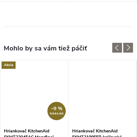
Akcia
–9 %
€341,60
Hriankovač KitchenAid
Hriankovač KitchenAid