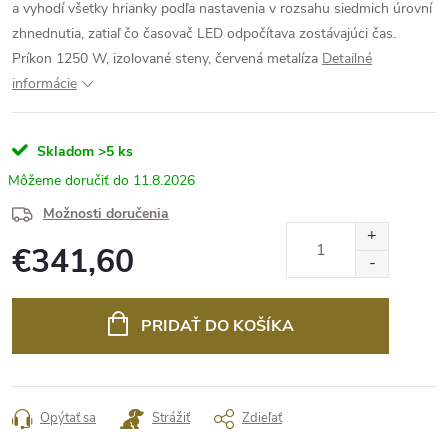
a vyhodí všetky hrianky podľa nastavenia v rozsahu siedmich úrovní
zhnednutia, zatiaľ čo časovač LED odpočítava zostávajúci čas.
Príkon 1250 W, izolované steny, červená metalíza
Detailné
informácie
Skladom
>5 ks
11.8.2026
Možnosti doručenia
€341,60
Jednotková
cena:
PRIDAŤ DO KOŠÍKA
Opýtať sa
Strážiť
Zdieľať