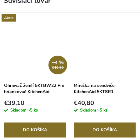
Súvisiaci tovar
Akcia
–4 %
€40,80
Ohrievač žemlí 5KTBW22 Pre
Mriežka na sendviče
hriankovač KitchenAid
KitchenAid 5KTSR1
€39,10
€40,80
Skladom
>5 ks
Skladom
>5 ks
DO KOŠÍKA
DO KOŠÍKA