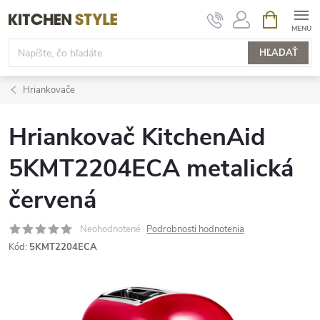
Prejsť
NÁKUPN
KOŠÍK
na
obsah
HĽADAŤ
Hriankovače
Hriankovač KitchenAid
5KMT2204ECA metalická
červená
Neohodnotené
Podrobnosti hodnotenia
Kód:
5KMT2204ECA