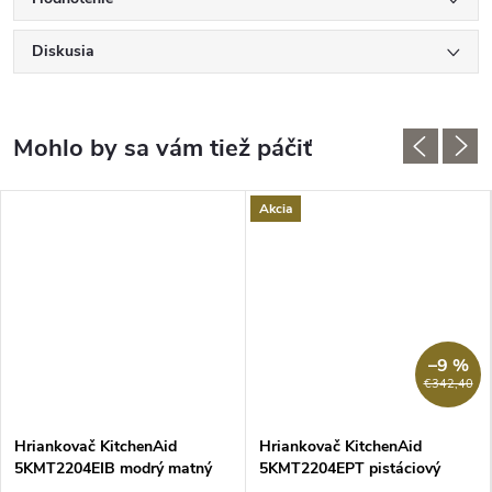
Diskusia
Akcia
–9 %
€342,40
Hriankovač KitchenAid
Hriankovač KitchenAid
5KMT2204EIB modrý matný
5KMT2204EPT pistáciový