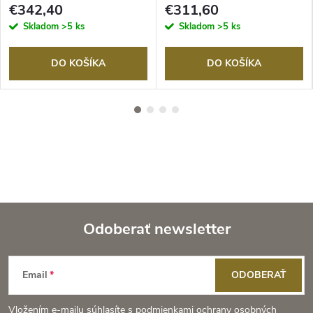
€342,40
€311,60
Skladom
>5 ks
Skladom
>5 ks
DO KOŠÍKA
DO KOŠÍKA
Odoberať newsletter
Z
Email
ODOBERAŤ
á
Vložením e-mailu súhlasíte s
podmienkami ochrany osobných