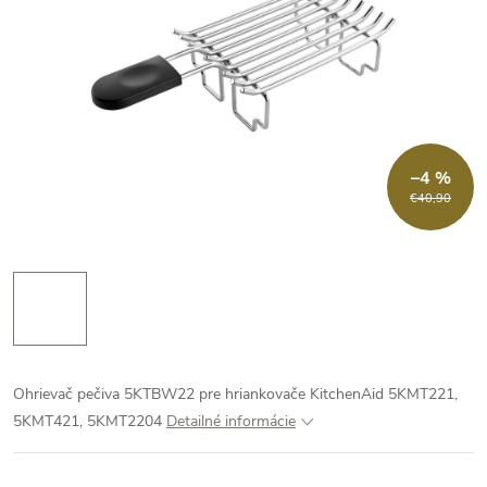
–4 %
€40,90
Ohrievač pečiva 5KTBW22 pre hriankovače KitchenAid 5KMT221,
5KMT421, 5KMT2204
Detailné informácie