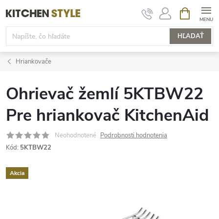
Prejsť
NÁKUPN
KOŠÍK
na
obsah
HĽADAŤ
Hriankovače
Ohrievač žemlí 5KTBW22
Pre hriankovač KitchenAid
Neohodnotené
Podrobnosti hodnotenia
Kód:
5KTBW22
Akcia