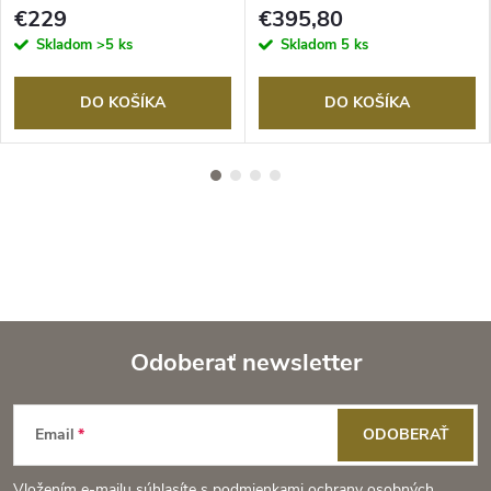
červená
sivý
€229
€395,80
Skladom
>5 ks
Skladom
5 ks
DO KOŠÍKA
DO KOŠÍKA
Odoberať newsletter
Z
Email
ODOBERAŤ
á
Vložením e-mailu súhlasíte s
podmienkami ochrany osobných