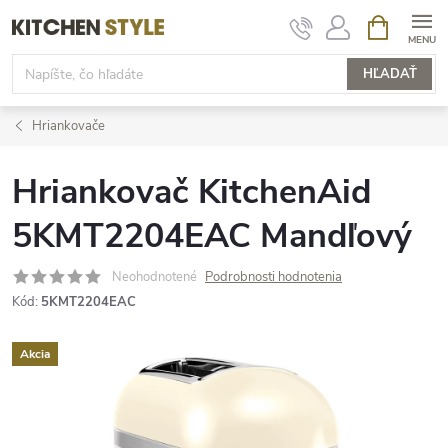
Prejsť
NÁKUPN
KOŠÍK
na
obsah
HĽADAŤ
Hriankovače
Hriankovač KitchenAid
5KMT2204EAC Mandľový
Neohodnotené
Podrobnosti hodnotenia
Kód:
5KMT2204EAC
Akcia