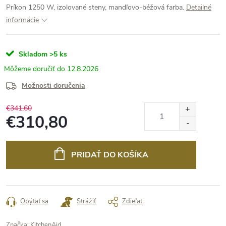
Príkon 1250 W, izolované steny, mandľovo-béžová farba.
Detailné
informácie
Skladom
>5 ks
12.8.2026
Možnosti doručenia
€341,60
€310,80
Jednotková
cena:
PRIDAŤ DO KOŠÍKA
Opýtať sa
Strážiť
Zdieľať
Značka:
KitchenAid