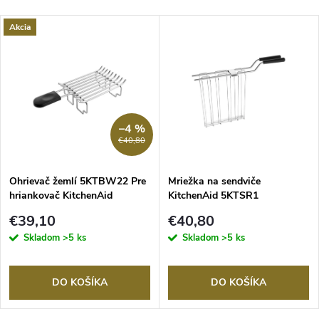
Akcia
–4 %
€40,80
Ohrievač žemlí 5KTBW22 Pre
Mriežka na sendviče
hriankovač KitchenAid
KitchenAid 5KTSR1
€39,10
€40,80
Skladom
>5 ks
Skladom
>5 ks
DO KOŠÍKA
DO KOŠÍKA