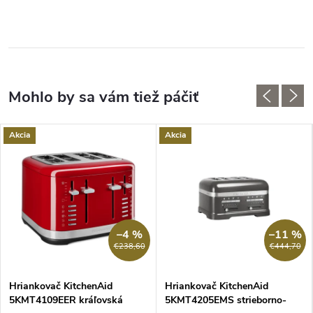
Akcia
Akcia
–4 %
–11 %
€238,60
€444,70
Hriankovač KitchenAid
Hriankovač KitchenAid
5KMT4109EER kráľovská
5KMT4205EMS strieborno-