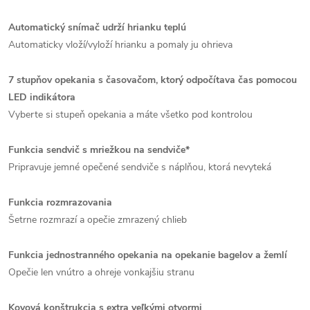
Automatický snímač udrží hrianku teplú
Automaticky vloží/vyloží hrianku a pomaly ju ohrieva
7 stupňov opekania s časovačom, ktorý odpočítava čas pomocou
LED indikátora
Vyberte si stupeň opekania a máte všetko pod kontrolou
Funkcia sendvič s mriežkou na sendviče*
Pripravuje jemné opečené sendviče s náplňou, ktorá nevyteká
Funkcia rozmrazovania
Šetrne rozmrazí a opečie zmrazený chlieb
Funkcia jednostranného opekania na opekanie bagelov a žemlí
Opečie len vnútro a ohreje vonkajšiu stranu
Kovová konštrukcia s extra veľkými otvormi