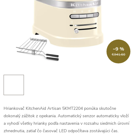
–9 %
€341,60
Hriankovač KitchenAid Artisan 5KMT2204 ponúka skutočne
dokonalý zážitok z opekania. Automatický senzor automaticky vloží
a vyhodí všetky hrianky podľa nastavenia v rozsahu siedmich úrovní
zhnednutia, zatiaľ čo časovač LED odpočítava zostávajúci čas.