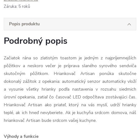
Záruka
:
5 roků
Popis produktu
Podrobný popis
Začiatok rána so zlatistým toastom je jedným z najpríjemnejších
pôžitkov a neskoro večer je príprava slaného syrového sendviča
skutočným pôžitkom. Hriankovač Artisan ponúka skutočne
dokonalý zážitok z opekania: automatický senzor automaticky vloží
a vysunie všetky hrianky podľa nastavenia v rozsahu siedmich
úrovní opekania, zatiaľ čo časovač LED odpočítava zostávajúci čas.
Hriankovač Artisan ako priateľ, ktorý na vás myslí, udrží hrianky
teplé, ak ich hneď nevyberiete. Ak je kuchyňa srdcom domova, náš
hriankovač Artisan bude srdcom vašej kuchyne.
Výhody a funkcie