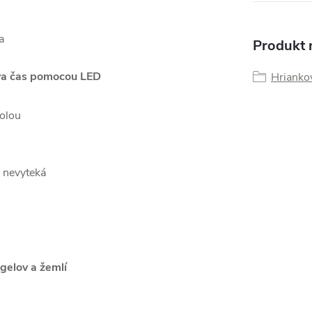
a
Produkt n
ava čas pomocou LED
Hrianko
rolou
á nevyteká
gelov a žemlí