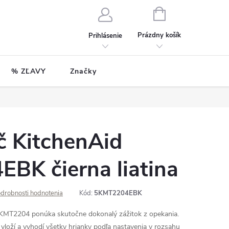
NÁKUPNÝ
KOŠÍK
Prázdny košík
Prihlásenie
% ZĽAVY
Značky
č KitchenAid
BK čierna liatina
drobnosti hodnotenia
Kód:
5KMT2204EBK
5KMT2204 ponúka skutočne dokonalý zážitok z opekania.
loží a vyhodí všetky hrianky podľa nastavenia v rozsahu