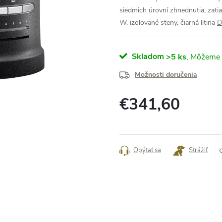
siedmich úrovní zhnednutia, zati
W, izolované steny, čiarná litina
D
Skladom
>5 ks
Možnosti doručenia
€341,60
Jednotková
cena:
Opýtať sa
Strážiť