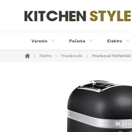
Prejsť
na
obsah
Varenie
Pečenie
Elektro
Elektro
Hriankovače
Hriankovač KitchenAid
Domov