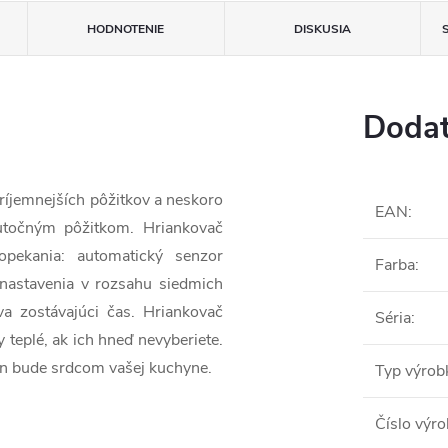
HODNOTENIE
DISKUSIA
Dodat
príjemnejších pôžitkov a neskoro
EAN
:
kutočným pôžitkom. Hriankovač
pekania: automatický senzor
Farba
:
 nastavenia v rozsahu siedmich
va zostávajúci čas. Hriankovač
Séria
:
y teplé, ak ich hneď nevyberiete.
n bude srdcom vašej kuchyne.
Typ výrob
Číslo výr