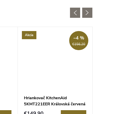
Akcia
Akcia
–4 %
€156,20
Hriankovač KitchenAid
Hrianko
5KMT221EER Královská červená
5KMT22
€149,90
€310,