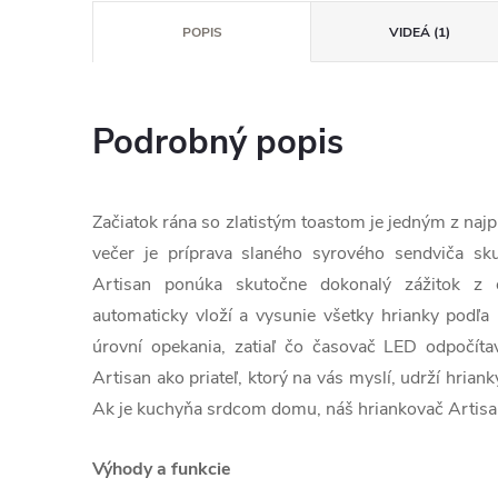
POPIS
VIDEÁ (1)
Podrobný popis
Začiatok rána so zlatistým toastom je jedným z naj
večer je príprava slaného syrového sendviča s
Artisan ponúka skutočne dokonalý zážitok z o
automaticky vloží a vysunie všetky hrianky podľa
úrovní opekania, zatiaľ čo časovač LED odpočíta
Artisan ako priateľ, ktorý na vás myslí, udrží hriank
Ak je kuchyňa srdcom domu, náš hriankovač Artisa
Výhody a funkcie