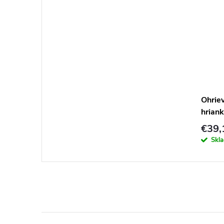
Ohrie
hrian
€39,
Skl