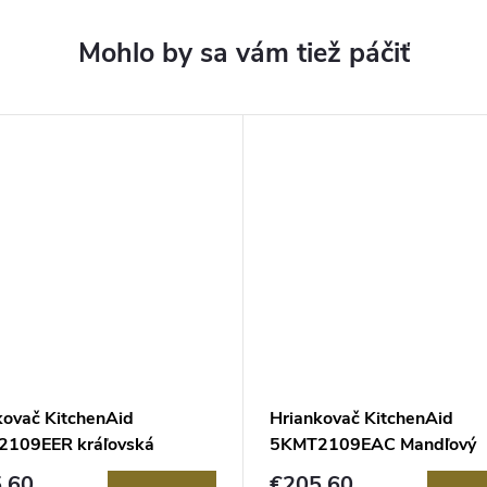
kovač KitchenAid
Hriankovač KitchenAid
109EER kráľovská
5KMT2109EAC Mandľový
ná
hriankovač
,60
€205,60