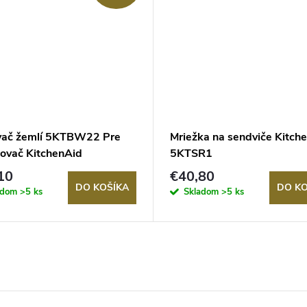
vač žemlí 5KTBW22 Pre
Mriežka na sendviče Kitch
kovač KitchenAid
5KTSR1
10
€40,80
DO KOŠÍKA
DO KO
adom
>5 ks
Skladom
>5 ks