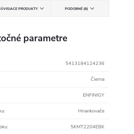
SÚVISIACE PRODUKTY
PODOBNÉ (8)
očné parametre
5413184124236
Čierna
ENFINIGY
ku
:
Hriankovače
obku
:
5KMT2204EBK