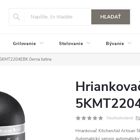
HĽADAŤ
Grilovanie
Stolovanie
Bývanie
 5KMT2204EBK čierna liatina
Hriankova
5KMT2204E
Neohodnotené
Po
Hriankovač KitchenAid Artisan 
Automatický senzor automaticky v