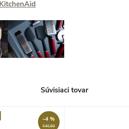
 KitchenAid
Súvisiaci tovar
–4 %
€40,80