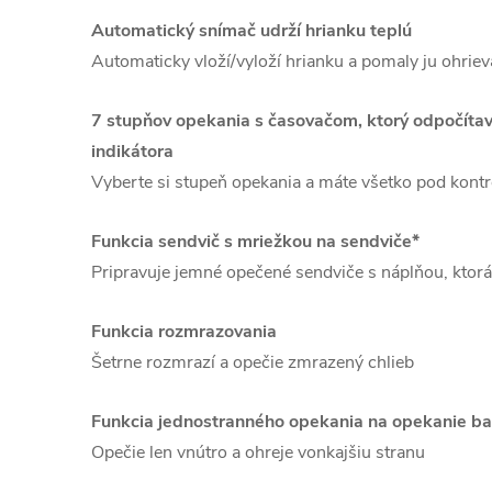
Automatický snímač udrží hrianku teplú
Automaticky vloží/vyloží hrianku a pomaly ju ohriev
7 stupňov opekania s časovačom, ktorý odpočít
indikátora
Vyberte si stupeň opekania a máte všetko pod kont
Funkcia sendvič s mriežkou na sendviče*
Pripravuje jemné opečené sendviče s náplňou, ktor
Funkcia rozmrazovania
Šetrne rozmrazí a opečie zmrazený chlieb
Funkcia jednostranného opekania na opekanie ba
Opečie len vnútro a ohreje vonkajšiu stranu