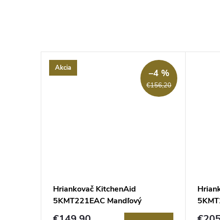
Akcia
–4 %
€156,20
Hriankovač KitchenAid
Hrian
oceľ
5KMT221EAC Mandľový
5KMT2
červe
€149,90
€205