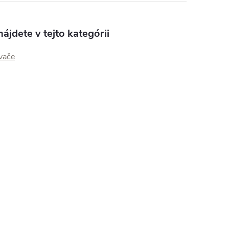
ájdete v tejto kategórii
vače