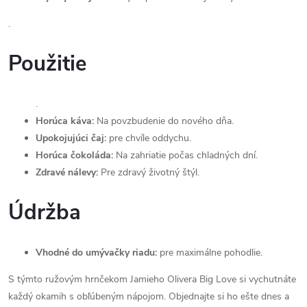
.
Použitie
.
Horúca káva:
Na povzbudenie do nového dňa.
Upokojujúci čaj:
pre chvíle oddychu.
Horúca čokoláda:
Na zahriatie počas chladných dní.
Zdravé nálevy:
Pre zdravý životný štýl.
Údržba
Vhodné do umývačky riadu:
pre maximálne pohodlie.
S týmto ružovým hrnčekom Jamieho Olivera Big Love si vychutnáte
každý okamih s obľúbeným nápojom. Objednajte si ho ešte dnes a