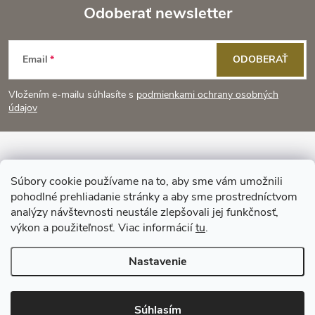
Odoberať newsletter
Z
Email
ODOBERAŤ
á
Vložením e-mailu súhlasíte s
podmienkami ochrany osobných
p
údajov
ä
Informácie pre vás
t
Súbory cookie používame na to, aby sme vám umožnili
pohodlné prehliadanie stránky a aby sme prostredníctvom
Prijímame online platby
i
analýzy návštevnosti neustále zlepšovali jej funkčnosť,
výkon a použiteľnosť. Viac informácií
tu
.
e
Nastavenie
Copyright 2026
KitchenStyle
. Všetky práva vyhradené.
Súhlasím