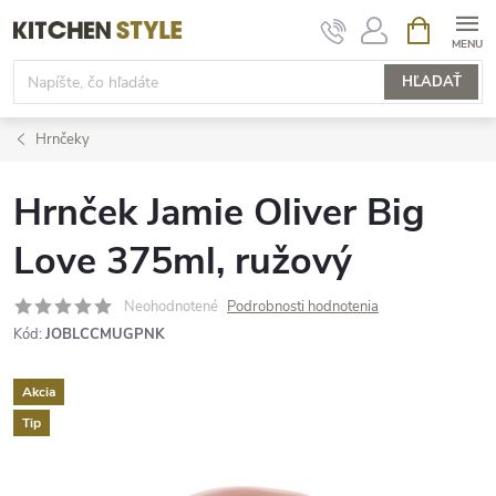
Prejsť
NÁKUPN
KOŠÍK
na
obsah
HĽADAŤ
Hrnčeky
Hrnček Jamie Oliver Big
Love 375ml, ružový
Neohodnotené
Podrobnosti hodnotenia
Kód:
JOBLCCMUGPNK
Akcia
Tip