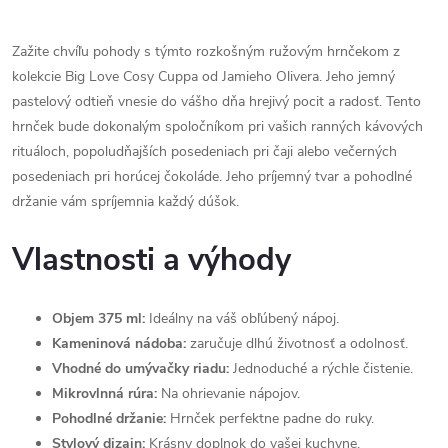
Zažite chvíľu pohody s týmto rozkošným ružovým hrnčekom z
kolekcie Big Love Cosy Cuppa od Jamieho Olivera. Jeho jemný
pastelový odtieň vnesie do vášho dňa hrejivý pocit a radosť. Tento
hrnček bude dokonalým spoločníkom pri vašich ranných kávových
rituáloch, popoludňajších posedeniach pri čaji alebo večerných
posedeniach pri horúcej čokoláde. Jeho príjemný tvar a pohodlné
držanie vám spríjemnia každý dúšok.
Vlastnosti a výhody
Objem 375 ml:
Ideálny na váš obľúbený nápoj.
Kameninová nádoba:
zaručuje dlhú životnosť a odolnosť.
Vhodné do umývačky riadu:
Jednoduché a rýchle čistenie.
Mikrovlnná rúra:
Na ohrievanie nápojov.
Pohodlné držanie:
Hrnček perfektne padne do ruky.
Stylový dizajn:
Krásny doplnok do vašej kuchyne.