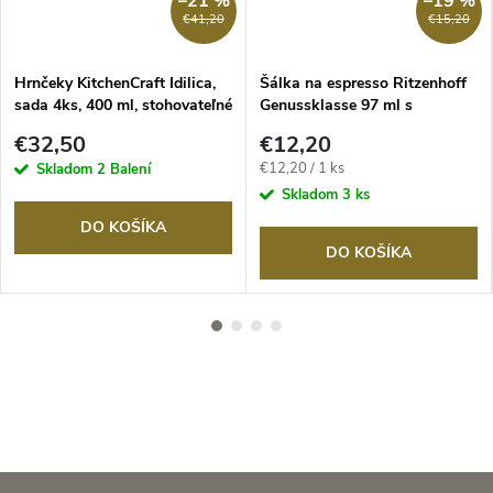
–21 %
–19 %
€41,20
€15,20
Hrnčeky KitchenCraft Idilica,
Šálka na espresso Ritzenhoff
sada 4ks, 400 ml, stohovateľné
Genussklasse 97 ml s
keramické
podšálkou Karin Rytter
€32,50
€12,20
Jednotková
€12,20 / 1 ks
Skladom
2 Balení
cena:
Skladom
3 ks
DO KOŠÍKA
DO KOŠÍKA