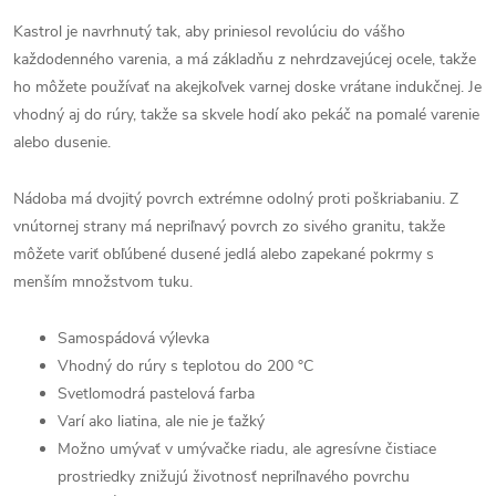
Kastrol je navrhnutý tak, aby priniesol revolúciu do vášho
každodenného varenia, a má základňu z nehrdzavejúcej ocele, takže
ho môžete používať na akejkoľvek varnej doske vrátane indukčnej. Je
vhodný aj do rúry, takže sa skvele hodí ako pekáč na pomalé varenie
alebo dusenie.
Nádoba má dvojitý povrch extrémne odolný proti poškriabaniu. Z
vnútornej strany má nepriľnavý povrch zo sivého granitu, takže
môžete variť obľúbené dusené jedlá alebo zapekané pokrmy s
menším množstvom tuku.
Samospádová výlevka
Vhodný do rúry s teplotou do 200
°C
Svetlomodrá pastelová farba
Varí ako liatina, ale nie je ťažký
Možno umývať v umývačke riadu, ale agresívne čistiace
prostriedky znižujú životnosť nepriľnavého povrchu