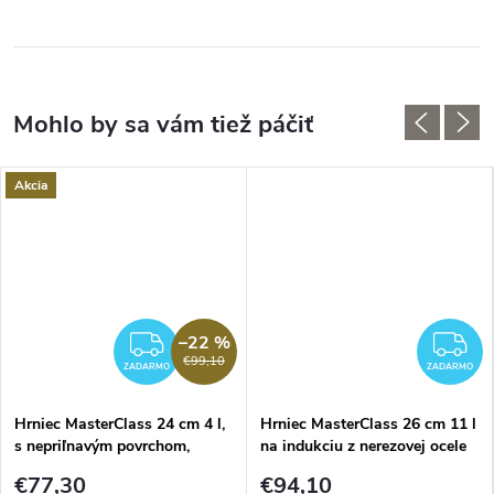
Akcia
–22 %
ADARMO
ZADARMO
Z
€99,10
ZADARMO
ZADARMO
Hrniec MasterClass 24 cm 4 l,
Hrniec MasterClass 26 cm 11 l
s nepriľnavým povrchom,
na indukciu z nerezovej ocele
pastelovo modrý
€77,30
€94,10