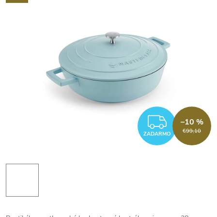
ZADAR
–10 %
€99,10
ZADARMO