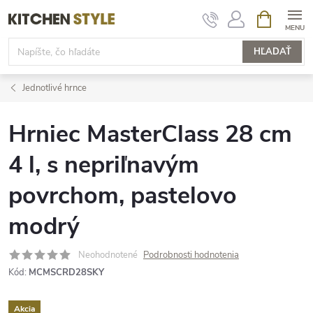
Prejsť
NÁKUPN
KOŠÍK
na
obsah
HĽADAŤ
Jednotlivé hrnce
Hrniec MasterClass 28 cm
4 l, s nepriľnavým
povrchom, pastelovo
modrý
Neohodnotené
Podrobnosti hodnotenia
Kód:
MCMSCRD28SKY
Akcia