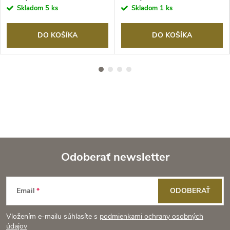
Skladom
5 ks
Skladom
1 ks
DO KOŠÍKA
DO KOŠÍKA
Odoberať newsletter
Z
Email
ODOBERAŤ
á
Vložením e-mailu súhlasíte s
podmienkami ochrany osobných
údajov