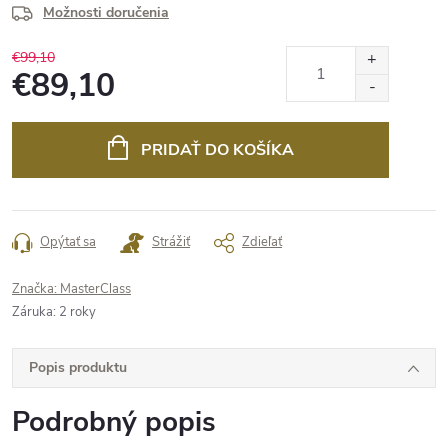
Možnosti doručenia
€99,10
€89,10
Jednotková
cena:
PRIDAŤ DO KOŠÍKA
Opýtať sa
Strážiť
Zdieľať
Značka:
MasterClass
Záruka
:
2 roky
Popis produktu
Podrobný popis