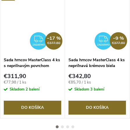
–17 %
–9 %
RMO
ZADARMO
ZADA
€377,80
€377,80
ZADARMO
ZADARMO
Sada hrncov MasterClass 4 ks
Sada hrncov MasterClass 4 ks
s nepriľnavým povrchom
nepriľnavá krémovo biela
fialové
€311,90
€342,80
Jednotková
Jednotková
€77,98 / 1 ks
€85,70 / 1 ks
cena:
cena:
Skladom
2 balení
Skladom
3 balení
DO KOŠÍKA
DO KOŠÍKA