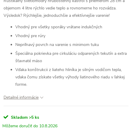
Rustikálny svetlomodrý hrubostenný kastról s priemerom 28 cm a
objemom 4 litre rýchlo vedie teplo a rovnomerne ho rozvádza.
Výsledok? Rýchlejšie, jednoduchšie a efektívnejšie varenie!
Vhodný pre všetky sporáky vrátane indukčných
Vhodný pre rúry
Nepriľnavý povrch na varenie s minimom tuku
Špeciálna pokrievka pre cirkuláciu odparených tekutín a extra
šťavnaté mäso
Vďaka konštrukcii z liateho hliníka je silným vodičom tepla,
vďaka čomu získate všetky výhody liatinového riadu v ľahkej
forme.
Detailné informácie
Skladom
>5 ks
10.8.2026