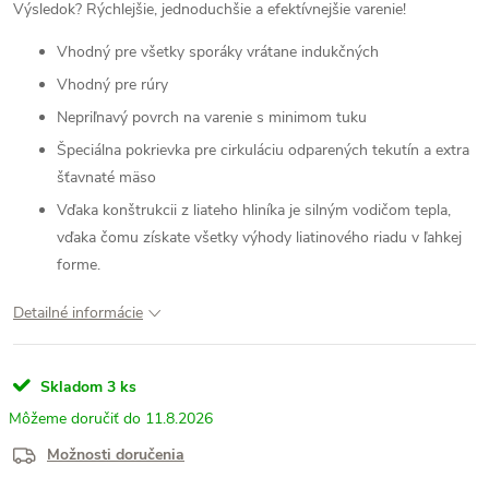
Výsledok? Rýchlejšie, jednoduchšie a efektívnejšie varenie!
Vhodný pre všetky sporáky vrátane indukčných
Vhodný pre rúry
Nepriľnavý povrch na varenie s minimom tuku
Špeciálna pokrievka pre cirkuláciu odparených tekutín a extra
šťavnaté mäso
Vďaka konštrukcii z liateho hliníka je silným vodičom tepla,
vďaka čomu získate všetky výhody liatinového riadu v ľahkej
forme.
Detailné informácie
Skladom
3 ks
11.8.2026
Možnosti doručenia