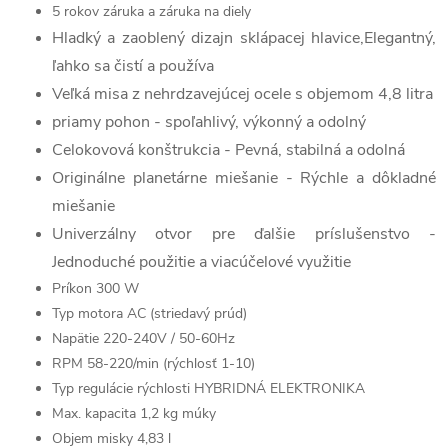
5 rokov záruka a záruka na diely
Hladký a zaoblený dizajn sklápacej hlavice,
Elegantný,
ľahko sa čistí a používa
Veľká misa z nehrdzavejúcej ocele s objemom 4,8 litra
priamy pohon -
spoľahlivý, výkonný a odolný
Celokovová konštrukcia -
Pevná, stabilná a odolná
Originálne planetárne miešanie -
Rýchle a dôkladné
miešanie
Univerzálny otvor pre ďalšie príslušenstvo -
Jednoduché použitie a viacúčelové využitie
Príkon 300 W
Typ motora AC (striedavý prúd)
Napätie 220-240V / 50-60Hz
RPM 58-220/min (rýchlosť 1-10)
Typ regulácie rýchlosti HYBRIDNÁ ELEKTRONIKA
Max. kapacita 1,2 kg múky
Objem misky 4,83 l