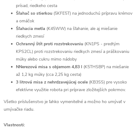
prísad, riedkeho cesta
Šľahač so stierkou
(5KFE5T) na jednoduchú prípravu krémov
a omáčok
Šľahacia metla
(K45WW) na šľahanie, ale aj miešanie
riedkych zmesí
Ochranný štít proti rozstrekovaniu
(KN1PS - predtým
KPS2CL) proti rozstrekovaniu riedkych zmesí a práškovaniu
múky alebo cukru mimo nádoby
N
Nerezová misa s objemom 4,83 l
(K5THSBP) na miešanie
až 1,2 kg múky (cca 2,25 kg cesta)
3 litrová misa z nehrdzavejúcej ocele
(KB3SS) pre vysoko
efektívne využitie robota pri príprave zložitejších pokrmov.
Všetko príslušenstvo je ľahko vymeniteľné a možno ho umývať v
umývačke riadu.
Vlastnosti: