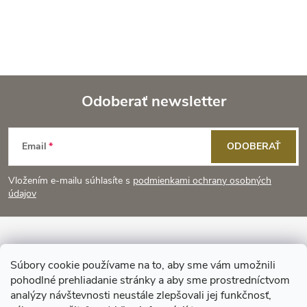
Odoberať newsletter
Z
Email
ODOBERAŤ
á
Vložením e-mailu súhlasíte s
podmienkami ochrany osobných
p
údajov
ä
Informácie pre vás
t
Súbory cookie používame na to, aby sme vám umožnili
pohodlné prehliadanie stránky a aby sme prostredníctvom
Prijímame online platby
i
analýzy návštevnosti neustále zlepšovali jej funkčnosť,