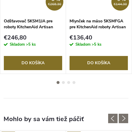
€268,30
€144,30
Odšťavovač 5KSM1JA pre
Mlynček na mäso 5KSMFGA
roboty KitchenAid Artisan
pre KitchenAid roboty Artisan
€246,80
€136,40
Skladom
>5 ks
Skladom
>5 ks
DO KOŠÍKA
DO KOŠÍKA