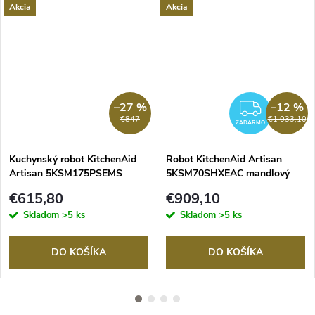
Akcia
Akcia
–27 %
–12 %
ZADA
€847
€1 033,10
ZADARMO
Kuchynský robot KitchenAid
Robot KitchenAid Artisan
Artisan 5KSM175PSEMS
5KSM70SHXEAC mandľový
strieborná sivá
€615,80
€909,10
Skladom
>5 ks
Skladom
>5 ks
DO KOŠÍKA
DO KOŠÍKA