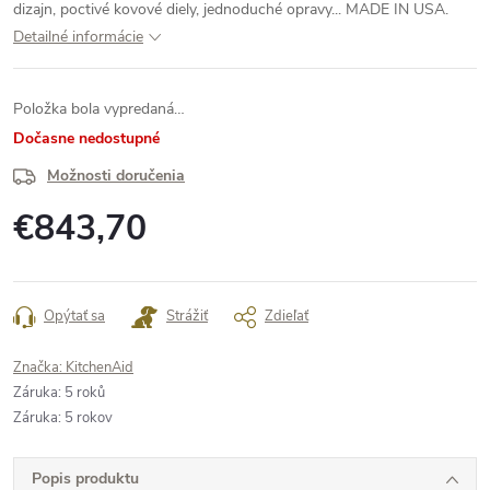
dizajn, poctivé kovové diely, jednoduché opravy... MADE IN USA.
Detailné informácie
Položka bola vypredaná…
Dočasne nedostupné
Možnosti doručenia
€843,70
Jednotková
cena:
Opýtať sa
Strážiť
Zdieľať
Značka:
KitchenAid
Záruka
:
5 roků
Záruka
:
5 rokov
Popis produktu