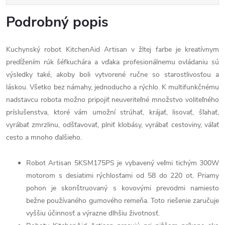
Podrobný popis
Kuchynský robot KitchenAid Artisan v žltej farbe je kreatívnym
predĺžením rúk šéfkuchára a vďaka profesionálnemu ovládaniu sú
výsledky také, akoby boli vytvorené ručne so starostlivosťou a
láskou. Všetko bez námahy, jednoducho a rýchlo. K multifunkčnému
nadstavcu robota možno pripojiť neuveriteľné množstvo voliteľného
príslušenstva, ktoré vám umožní strúhať, krájať, lisovať, šľahať,
vyrábať zmrzlinu, odšťavovať, plniť klobásy, vyrábať cestoviny, váľať
cesto a mnoho ďalšieho.
Robot Artisan 5KSM175PS je vybavený veľmi tichým 300W
motorom s desiatimi rýchlosťami od 58 do 220 ot. Priamy
pohon je skonštruovaný s kovovými prevodmi namiesto
bežne používaného gumového remeňa. Toto riešenie zaručuje
vyššiu účinnosť a výrazne dlhšiu životnosť.