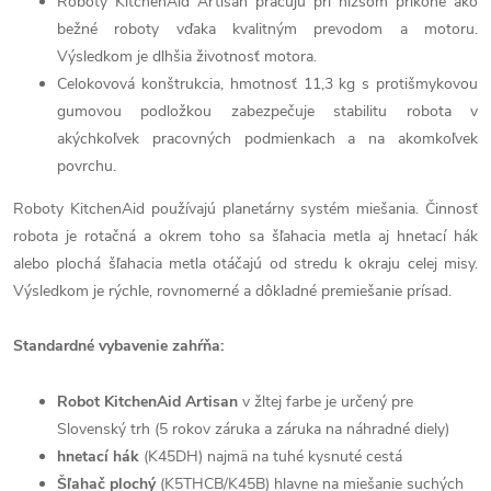
Roboty KitchenAid Artisan pracujú pri nižšom príkone ako
bežné roboty vďaka kvalitným prevodom a motoru.
Výsledkom je dlhšia životnosť motora.
Celokovová konštrukcia, hmotnosť 11,3 kg s protišmykovou
gumovou podložkou zabezpečuje stabilitu robota v
akýchkoľvek pracovných podmienkach a na akomkoľvek
povrchu.
Roboty KitchenAid používajú planetárny systém miešania. Činnosť
robota je rotačná a okrem toho sa šľahacia metla aj hnetací hák
alebo plochá šľahacia metla otáčajú od stredu k okraju celej misy.
Výsledkom je rýchle, rovnomerné a dôkladné premiešanie prísad.
Standardné vybavenie zahŕňa:
Robot KitchenAid Artisan
v žltej farbe je určený pre
Slovenský trh (5 rokov záruka a záruka na náhradné diely)
hnetací hák
(K45DH) najmä na tuhé kysnuté cestá
Šľahač plochý
(K5THCB/K45B) hlavne na miešanie suchých