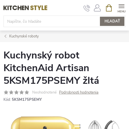
Prejsť
NÁKUPN
KOŠÍK
na
obsah
HĽADAŤ
Kuchynské roboty
Kuchynský robot
KitchenAid Artisan
5KSM175PSEMY žltá
Neohodnotené
Podrobnosti hodnotenia
Kód:
5KSM175PSEMY