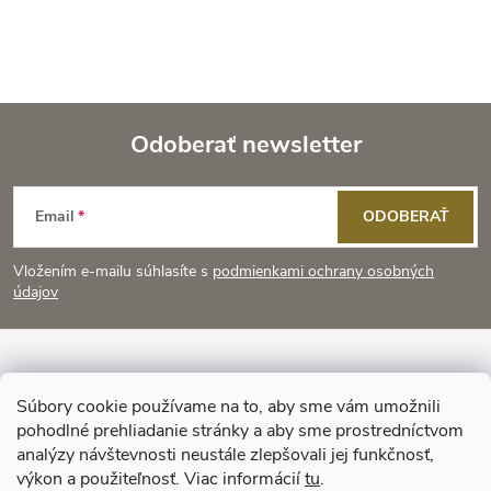
Odoberať newsletter
Z
Email
ODOBERAŤ
á
Vložením e-mailu súhlasíte s
podmienkami ochrany osobných
p
údajov
ä
Informácie pre vás
t
Súbory cookie používame na to, aby sme vám umožnili
pohodlné prehliadanie stránky a aby sme prostredníctvom
Prijímame online platby
i
analýzy návštevnosti neustále zlepšovali jej funkčnosť,
výkon a použiteľnosť. Viac informácií
tu
.