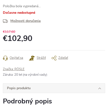
Položka bola vypredaná…
Dočasne nedostupné
Možnosti doručenia
€117,60
€102,90
Jednotková
cena:
Opýtať sa
Strážiť
Zdieľať
Značka:
RÖSLE
Záruka
:
20 let (na výrobní vady)
Popis produktu
Podrobný popis