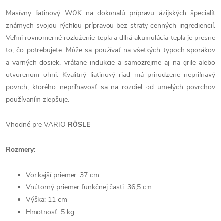
Masívny liatinový WOK na dokonalú prípravu ázijských špecialít
známych svojou rýchlou prípravou bez straty cenných ingrediencií.
Veľmi rovnomerné rozloženie tepla a dlhá akumulácia tepla je presne
to, čo potrebujete. Môže sa používať na všetkých typoch sporákov
a varných dosiek, vrátane indukcie a samozrejme aj na grile alebo
otvorenom ohni. Kvalitný liatinový riad má prirodzene nepriľnavý
povrch, ktorého nepriľnavosť sa na rozdiel od umelých povrchov
používaním zlepšuje.
Vhodné pre VARIO
RÖSLE
Rozmery:
Vonkajší priemer: 37 cm
Vnútorný priemer funkčnej časti: 36,5 cm
Výška: 11 cm
Hmotnosť: 5 kg