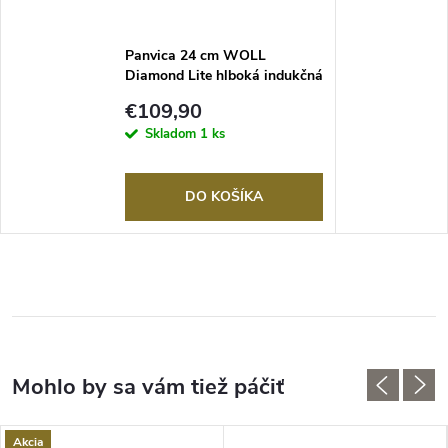
Panvica 24 cm WOLL
Diamond Lite hlboká indukčná
nepriľnavá s odnímateľnou
€109,90
rukoväťou
Skladom
1 ks
DO KOŠÍKA
Akcia