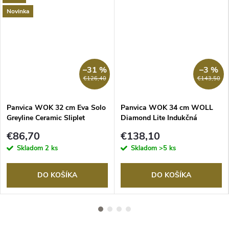
Novinka
–31 %
–3 %
€126,40
€143,50
Panvica WOK 32 cm Eva Solo
Panvica WOK 34 cm WOLL
Greyline Ceramic Sliplet
Diamond Lite Indukčná
nepriľnavá
nepriľnavá s odnímateľnou
€86,70
€138,10
rukoväťou
Skladom
2 ks
Skladom
>5 ks
DO KOŠÍKA
DO KOŠÍKA