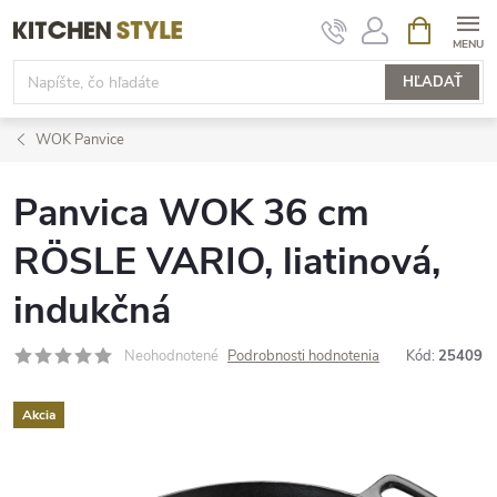
Prejsť
NÁKUPN
KOŠÍK
na
obsah
HĽADAŤ
WOK Panvice
Panvica WOK 36 cm
RÖSLE VARIO, liatinová,
indukčná
Neohodnotené
Podrobnosti hodnotenia
Kód:
25409
Akcia