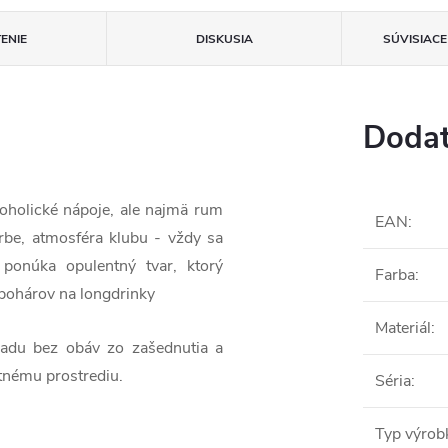
ENIE
DISKUSIA
SÚVISIAC
Dodat
koholické nápoje, ale najmä rum
EAN
:
rbe, atmosféra klubu - vždy sa
ponúka opulentný tvar, ktorý
Farba
:
 pohárov na longdrinky
Materiál
:
iadu bez obáv zo zašednutia a
otnému prostrediu.
Séria
:
Typ výrob