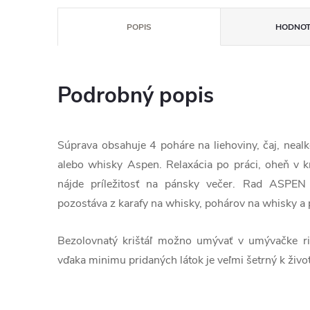
POPIS
HODNOT
Podrobný popis
Súprava obsahuje 4 poháre na liehoviny, čaj, neal
alebo whisky Aspen. Relaxácia po práci, oheň v k
nájde príležitosť na pánsky večer. Rad ASPEN 
pozostáva z karafy na whisky, pohárov na whisky a
Bezolovnatý krištáľ možno umývať v umývačke r
vďaka minimu pridaných látok je veľmi šetrný k živ