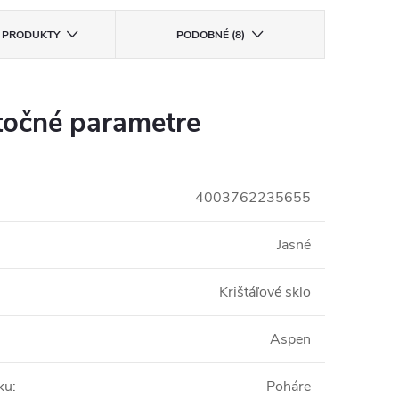
E PRODUKTY
PODOBNÉ (8)
očné parametre
4003762235655
Jasné
Krištáľové sklo
Aspen
ku
:
Poháre