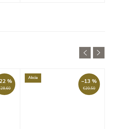
Akcia
Akcia
22 %
–13 %
€28,60
€20,50