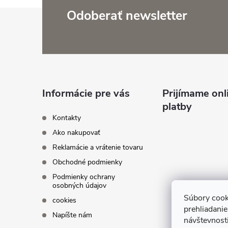
Z
Odoberať newsletter
á
p
ä
Informácie pre vás
Prijímame onl
platby
t
Kontakty
Ako nakupovať
i
Reklamácie a vrátenie tovaru
Obchodné podmienky
e
Podmienky ochrany
osobných údajov
Súbory cook
cookies
prehliadani
Napíšte nám
návštevnosti