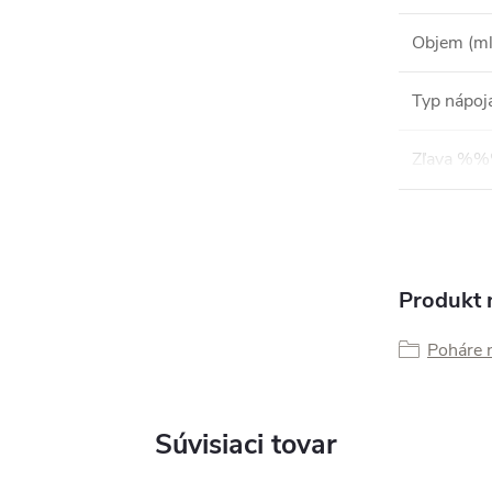
Objem (ml
Typ nápoj
Zľava %
Produkt n
Poháre 
Súvisiaci tovar