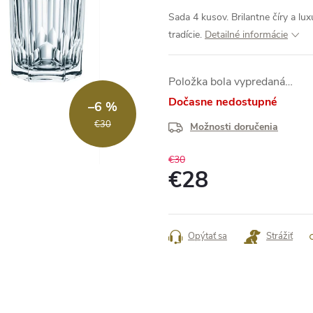
Sada 4 kusov. Brilantne číry a lu
tradície.
Detailné informácie
Položka bola vypredaná…
Dočasne nedostupné
–6 %
€30
Možnosti doručenia
€30
€28
Jednotková
cena:
Opýtať sa
Strážiť