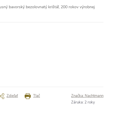
xusný bavorský bezolovnatý krištáľ, 200 rokov výrobnej
Zdieľať
Tlač
Značka:
Nachtmann
Záruka
:
2 roky