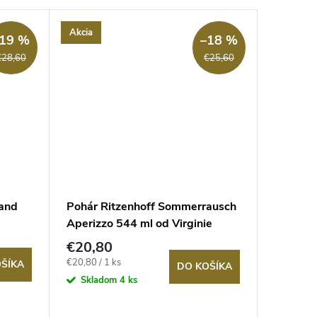
Akcia
Akcia
19 %
–18 %
€28,60
€25,60
land
Pohár Ritzenhoff Sommerrausch
Poháre 
Aperizzo 544 ml od Virginie
sada 2 
Romo
€20,80
€49
Jednotková
€20,80 / 1 ks
Sklad
ŠÍKA
DO KOŠÍKA
4 balení
cena:
Skladom
4 ks