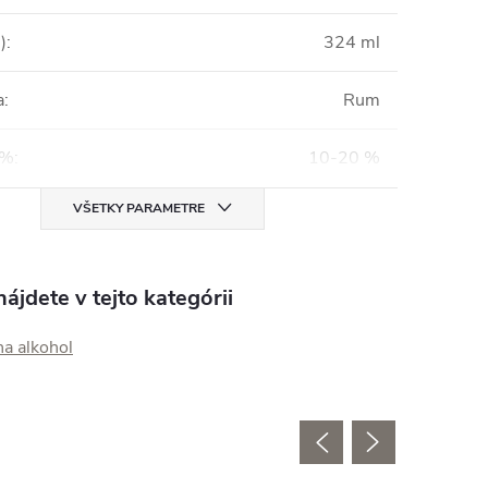
)
:
324 ml
a
:
Rum
%%
:
10-20 %
VŠETKY PARAMETRE
ájdete v tejto kategórii
na alkohol