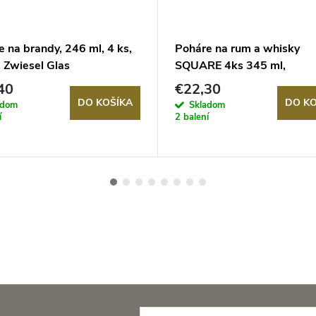
 na brandy, 246 ml, 4 ks,
Poháre na rum a whisky
 Zwiesel Glas
SQUARE 4ks 345 ml,
Nachtmann
40
€22,30
DO KOŠÍKA
DO KO
adom
Skladom
í
2 balení