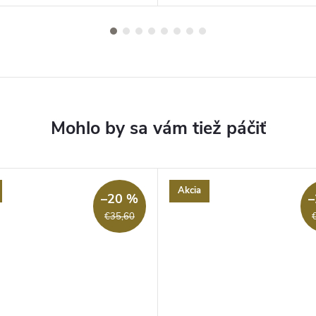
Akcia
–20 %
–
€35,60