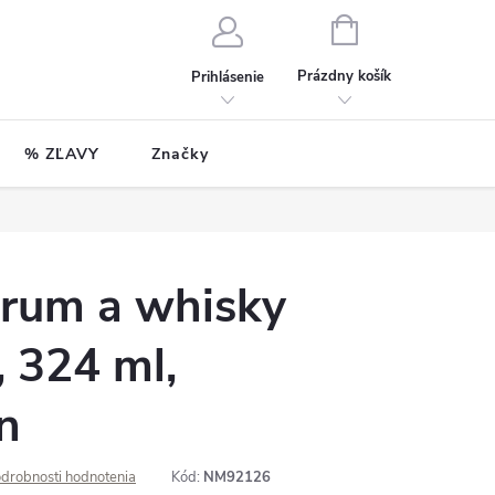
NÁKUPNÝ
KOŠÍK
Prázdny košík
Prihlásenie
% ZĽAVY
Značky
 rum a whisky
 324 ml,
n
drobnosti hodnotenia
Kód:
NM92126