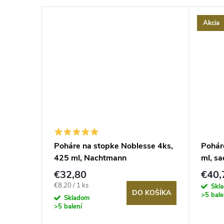
Akcia
–26 %
€141,90
sse a
Poháre na stopke Noblesse 4ks,
Pohár
425 ml, Nachtmann
ml, sa
€32,80
€40,
Jednotková
€8,20 / 1 ks
Skl
KOŠÍKA
DO KOŠÍKA
>5 bale
cena:
Skladom
>5 balení