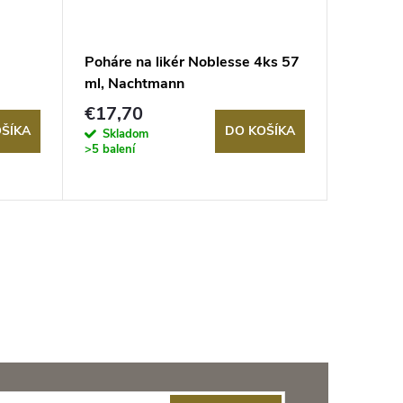
Poháre na likér Noblesse 4ks 57
Poháre 
ml, Nachtmann
Perfect
SPIEGE
€17,70
€23,4
ŠÍKA
DO KOŠÍKA
Skladom
Sklad
>5 balení
2 balení