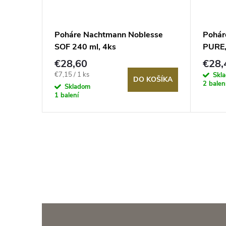
gelau
Poháre Nachtmann Noblesse
Poháre
SOF 240 ml, 4ks
PURE,
€28,60
€28,
KOŠÍKA
Jednotková
€7,15 / 1 ks
Skl
DO KOŠÍKA
2 balen
cena:
Skladom
1 balení