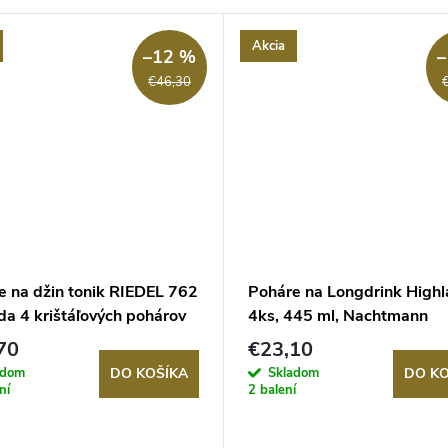
Akcia
–12 %
–
€46,30
e na džin tonik RIEDEL 762
Poháre na Longdrink High
da 4 krištáľových pohárov
4ks, 445 ml, Nachtmann
70
€23,10
adom
Skladom
DO KOŠÍKA
DO KO
ní
2 balení