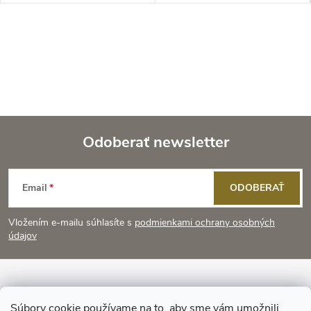
Odoberať newsletter
Z
Email
ODOBERAŤ
á
Vložením e-mailu súhlasíte s
podmienkami ochrany osobných
p
údajov
ä
Informácie pre vás
Súbory cookie používame na to, aby sme vám umožnili