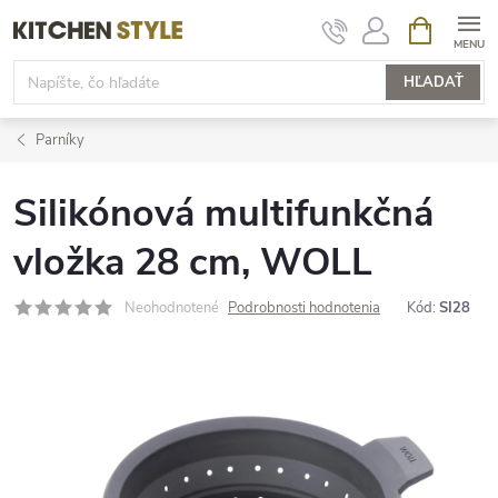
Prejsť
NÁKUPN
KOŠÍK
na
obsah
HĽADAŤ
Parníky
Silikónová multifunkčná
vložka 28 cm, WOLL
Neohodnotené
Podrobnosti hodnotenia
Kód:
SI28