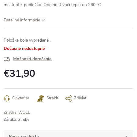
mastnote, podložku. Odolnosť voči teplu do 260 °C
Detailné informácie
Položka bola vypredaná…
Dočasne nedostupné
Možnosti doručenia
€31,90
Jednotková
cena:
Opýtať sa
Strážiť
Zdieľať
Značka:
WOLL
Záruka
:
2 roky
Popis produktu