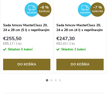
–8 %
–7 %
RMO
ZADARMO
ZADA
€278,10
€267,80
ZADARMO
ZADARMO
Sada hrncov MasterClass 20,
Sada hrncov MasterClass 20,
24 a 28 cm (5 l) s nepriľnavým
24 a 28 cm (4 l) s nepriľnavým
povrchom v pastelovej modrej
povrchom krémovo bielej farby
€255,50
€247,30
farbe
Jednotková
Jednotková
€85,17 / 1 ks
€82,43 / 1 ks
cena:
cena:
Skladom
5 balení
Skladom
3 balení
DO KOŠÍKA
DO KOŠÍKA