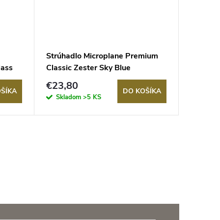
Strúhadlo Microplane Premium
Ultra h
lass
Classic Zester Sky Blue
rukoväť
€23,80
€28,3
ŠÍKA
DO KOŠÍKA
Skladom
>5 KS
Sklad