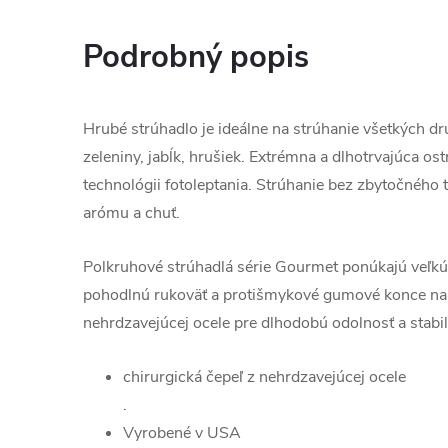
Podrobný popis
Hrubé strúhadlo je ideálne na strúhanie všetkých dr
zeleniny, jabĺk, hrušiek. Extrémna a dlhotrvajúca os
technológii fotoleptania. Strúhanie bez zbytočného 
arómu a chuť.
Polkruhové strúhadlá série Gourmet ponúkajú veľkú 
pohodlnú rukoväť a protišmykové gumové konce na z
nehrdzavejúcej ocele pre dlhodobú odolnosť a stabil
chirurgická čepeľ z nehrdzavejúcej ocele
.
Vyrobené v USA