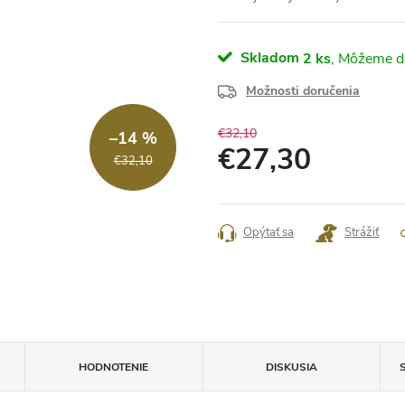
Skladom
2 ks
Možnosti doručenia
€32,10
–14 %
€27,30
€32,10
Jednotková
cena:
Opýtať sa
Strážiť
HODNOTENIE
DISKUSIA