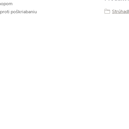
chopom
Strúhad
proti poškriabaniu