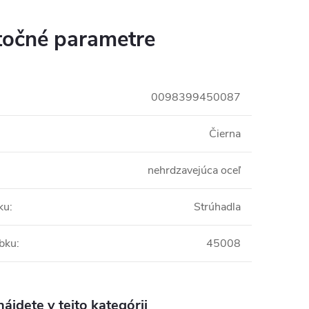
očné parametre
0098399450087
Čierna
nehrdzavejúca oceľ
ku
:
Strúhadla
obku
:
45008
ájdete v tejto kategórii