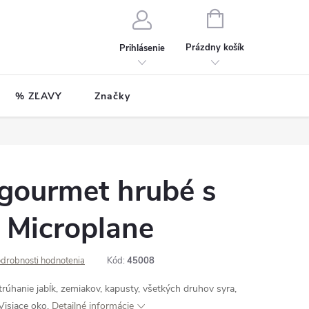
NÁKUPNÝ
KOŠÍK
Prázdny košík
Prihlásenie
% ZĽAVY
Značky
 gourmet hrubé s
 Microplane
drobnosti hodnotenia
Kód:
45008
rúhanie jabĺk, zemiakov, kapusty, všetkých druhov syra,
 Visiace oko.
Detailné informácie