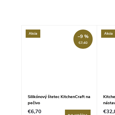
Akcia
Akcia
–9 %
€7,40
uku s
Silikónový štetec KitchenCraft na
Kitch
pečivo
násta
€6,70
€32,