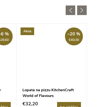
Akcia
Akcia
–6 %
–20 %
€29,60
€40,30
y
Lopata na pizzu KitchenCraft
KitchenC
World of Flavours
krájač 
€32,20
€44,8