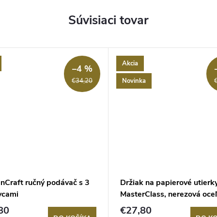
Súvisiaci tovar
Akcia
–4 %
Novinka
€34,20
enCraft ručný podávač s 3
Držiak na papierové utierk
vcami
MasterClass, nerezová oceľ
80
€27,80