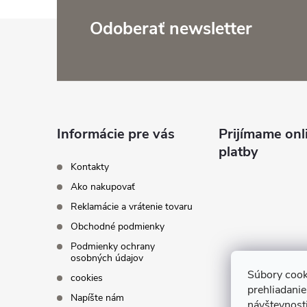
Z
Odoberať newsletter
á
p
ä
Informácie pre vás
Prijímame onl
platby
t
Kontakty
Ako nakupovať
i
Reklamácie a vrátenie tovaru
Obchodné podmienky
e
Podmienky ochrany
osobných údajov
Súbory cook
cookies
prehliadani
Napíšte nám
návštevnosti