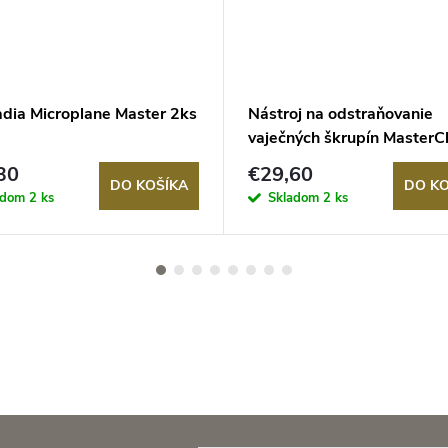
adia Microplane Master 2ks
Nástroj na odstraňovanie
vaječných škrupín MasterC
30
€29,60
DO KOŠÍKA
DO KO
adom
2 ks
Skladom
2 ks