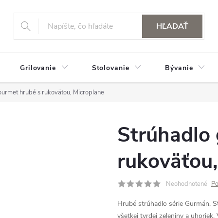
HĽADAŤ
Grilovanie
Stolovanie
Bývanie
ourmet hrubé s rukoväťou, Microplane
Strúhadlo
rukoväťou,
Neohodnotené
Po
Hrubé strúhadlo série Gurmán. St
všetkej tvrdej zeleniny a uhoriek.