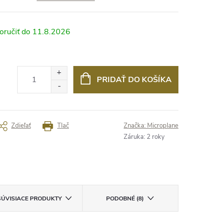
11.8.2026
PRIDAŤ DO KOŠÍKA
Zdieľať
Tlač
Značka:
Microplane
Záruka
:
2 roky
SÚVISIACE PRODUKTY
PODOBNÉ (8)