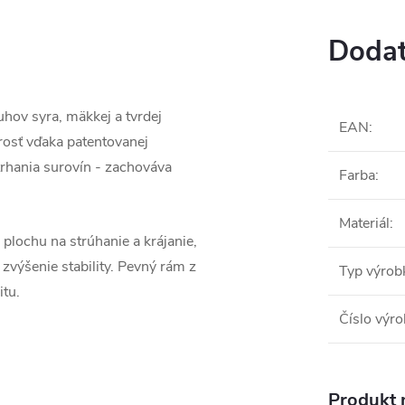
Dodat
uhov syra, mäkkej a tvrdej
EAN
:
trosť vďaka patentovanej
trhania surovín - zachováva
Farba
:
Materiál
:
plochu na strúhanie a krájanie,
výšenie stability. Pevný rám z
Typ výrob
itu.
Číslo výr
Produkt n