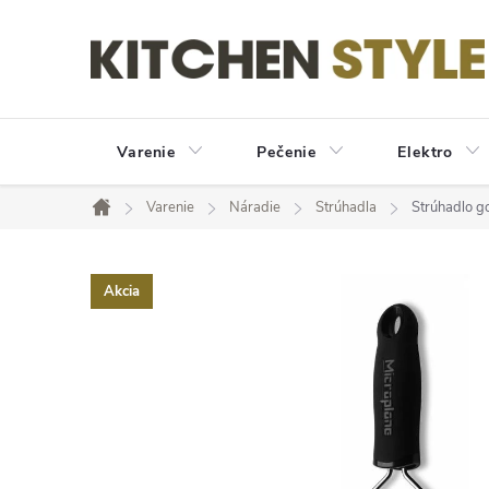
Prejsť
na
obsah
Varenie
Pečenie
Elektro
Varenie
Náradie
Strúhadla
Strúhadlo g
Domov
Akcia