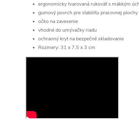
ergonomicky tvarovaná rukoväť s mäkkým ú
gumový povrch pre stabilitu pracovnej plochy 
očko na zavesenie
vhodné do umývačky riadu
ochranný kryt na bezpečné skladovanie
Rozmery: 31 x 7,5 x 3 cm