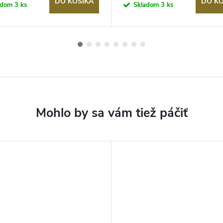
DO KOŠÍKA
DO KO
adom
3 ks
Skladom
3 ks