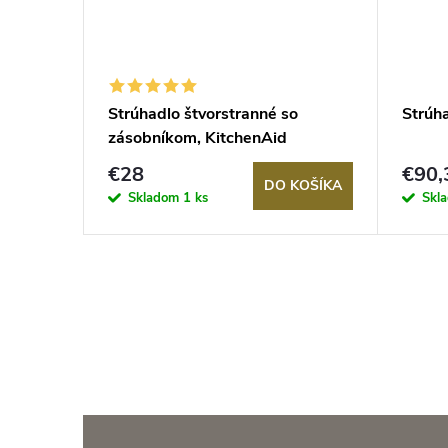
emné na
Strúhadlo štvorstranné so
Strúh
zásobníkom, KitchenAid
€28
€90,
KOŠÍKA
DO KOŠÍKA
Skladom
1 ks
Skl