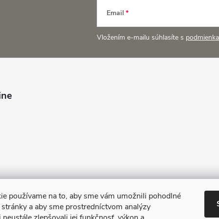
Email
Vložením e-mailu súhlasíte s
podmienka
ine
ie používame na to, aby sme vám umožnili pohodlné
e stránky a aby sme prostredníctvom analýzy
 neustále zlepšovali jej funkčnosť, výkon a