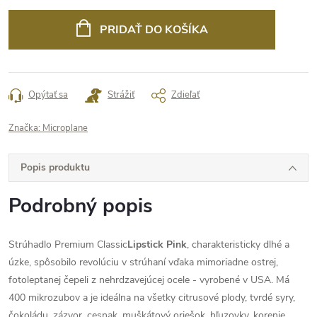
Jednotková
cena:
PRIDAŤ DO KOŠÍKA
Opýtať sa
Strážiť
Zdieľať
Značka:
Microplane
Popis produktu
Podrobný popis
Strúhadlo Premium Classic
Lipstick Pink
, charakteristicky dlhé a
úzke, spôsobilo revolúciu v strúhaní vďaka mimoriadne ostrej,
fotoleptanej čepeli z nehrdzavejúcej ocele - vyrobené v USA. Má
400 mikrozubov a je ideálna na všetky citrusové plody, tvrdé syry,
čokoládu, zázvor, cesnak, muškátový oriešok, hľuzovky, korenie,