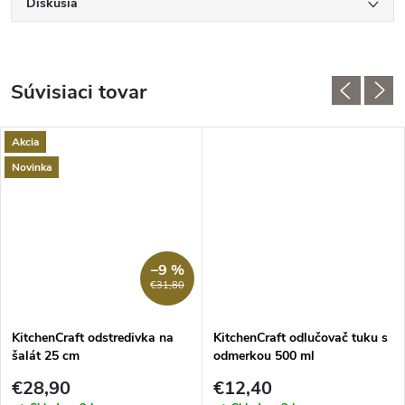
Diskusia
Súvisiaci tovar
Akcia
Novinka
–9 %
€31,80
KitchenCraft odstredivka na
KitchenCraft odlučovač tuku s
šalát 25 cm
odmerkou 500 ml
€28,90
€12,40