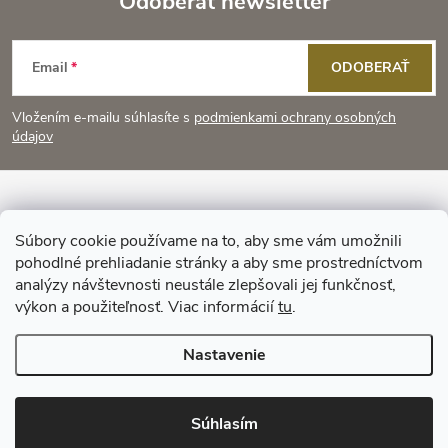
Odoberať newsletter
Z
Email
ODOBERAŤ
á
Vložením e-mailu súhlasíte s
podmienkami ochrany osobných
p
údajov
ä
Informácie pre vás
t
Súbory cookie používame na to, aby sme vám umožnili
pohodlné prehliadanie stránky a aby sme prostredníctvom
Prijímame online platby
i
analýzy návštevnosti neustále zlepšovali jej funkčnosť,
výkon a použiteľnosť. Viac informácií
tu
.
e
Nastavenie
Copyright 2026
KitchenStyle
. Všetky práva vyhradené.
Súhlasím
Vytvoril Shoptet