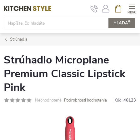
Prejsť
NÁKUPN
KOŠÍK
na
obsah
HĽADAŤ
Strúhadla
Strúhadlo Microplane
Premium Classic Lipstick
Pink
Neohodnotené
Podrobnosti hodnotenia
Kód:
46123