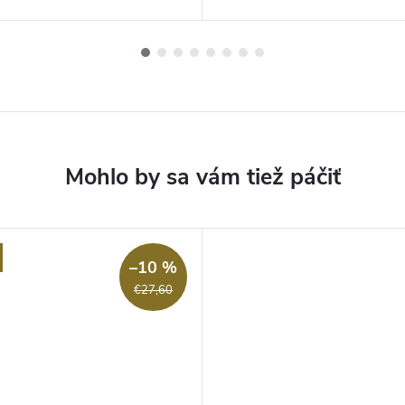
–10 %
€27,60