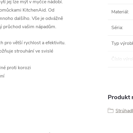
tí jej lze mýt v myčce nádobí.
 pomůckami KitchenAid. Od
Materiál
:
 mnoho dalšího. Vše je odvážně
olný průchod vašim nápadům.
Séria
:
pro větší rychlost a efektivitu.
Typ výrob
žňuje strouhání ve svislé
Číslo výr
né proti korozi
ní
Produkt n
Strúhad