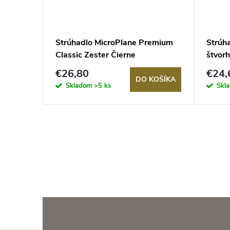
urmet s
Strúhadlo MicroPlane Premium
Strúh
Classic Zester Čierne
štvor
cm
€26,80
€24,
KOŠÍKA
DO KOŠÍKA
Skladom
>5 ks
Skl