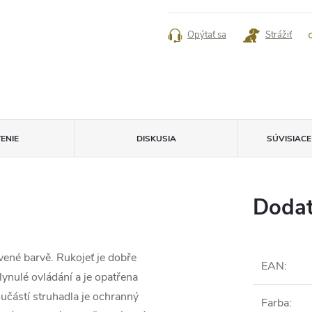
cena:
Opýtať sa
Strážiť
ENIE
DISKUSIA
SÚVISIAC
Dodat
vené barvě. Rukojeť je dobře
EAN
:
ynulé ovládání a je opatřena
ástí struhadla je ochranný
Farba
: