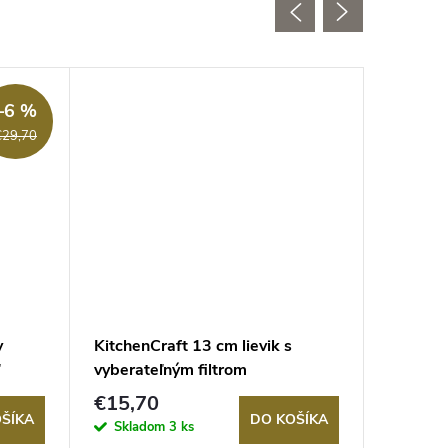
Akcia
–6 %
Novinka
€29,70
y
KitchenCraft 13 cm lievik s
Kitchen
vyberateľným filtrom
šalát 2
€15,70
€28,9
ŠÍKA
DO KOŠÍKA
Skladom
3 ks
Sklad