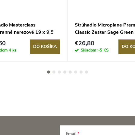
adlo Masterclass
Strúhadlo Microplane Pre
hranné nerezové 19 x 9,5
Classic Zester Sage Green
60
€26,80
DO KOŠÍKA
DO KO
adom
4 ks
Skladom
>5 KS
Email