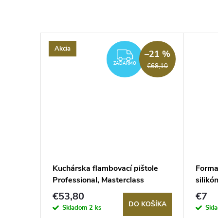
Akcia
–9 %
–21 %
ZADARMO
ZADARMO
€7,40
€68,10
Craft na
Kuchárska flambovací pištole
Forma 
Professional, Masterclass
silikó
€53,80
€7
KOŠÍKA
DO KOŠÍKA
Skladom
2 ks
Skl