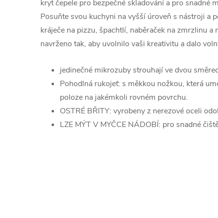
kryt čepele pro bezpečné skladování a pro snadné my
Posuňte svou kuchyni na vyšší úroveň s nástroji a
kráječe na pizzu, špachtlí, naběraček na zmrzlinu a
navrženo tak, aby uvolnilo vaši kreativitu a dalo v
jedinečné mikrozuby strouhají ve dvou směrech 
Pohodlná rukojeť: s měkkou nožkou, která umo
poloze na jakémkoli rovném povrchu.
OSTRÉ BŘITY: vyrobeny z nerezové oceli odol
LZE MÝT V MYČCE NÁDOBÍ: pro snadné čiště