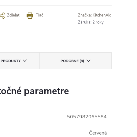
Zdieľať
Tlač
Značka:
KitchenAid
Záruka
:
2 roky
E PRODUKTY
PODOBNÉ (8)
očné parametre
5057982065584
Červená