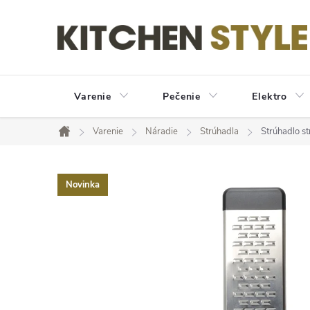
Prejsť
na
obsah
Varenie
Pečenie
Elektro
Varenie
Náradie
Strúhadla
Strúhadlo s
Domov
Novinka