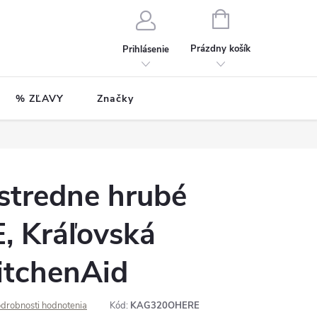
NÁKUPNÝ
KOŠÍK
Prázdny košík
Prihlásenie
% ZĽAVY
Značky
stredne hrubé
, Kráľovská
itchenAid
drobnosti hodnotenia
Kód:
KAG320OHERE