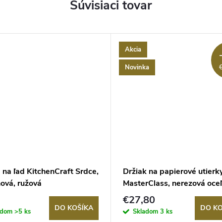
Súvisiaci tovar
Akcia
Novinka
na ľad KitchenCraft Srdce,
Držiak na papierové utierk
nová, ružová
MasterClass, nerezová oceľ
€27,80
DO KOŠÍKA
DO KO
adom
>5 ks
Skladom
3 ks