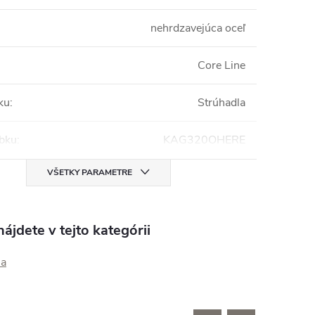
nehrdzavejúca oceľ
Core Line
ku
:
Strúhadla
obku
:
KAG320OHERE
VŠETKY PARAMETRE
ájdete v tejto kategórii
la