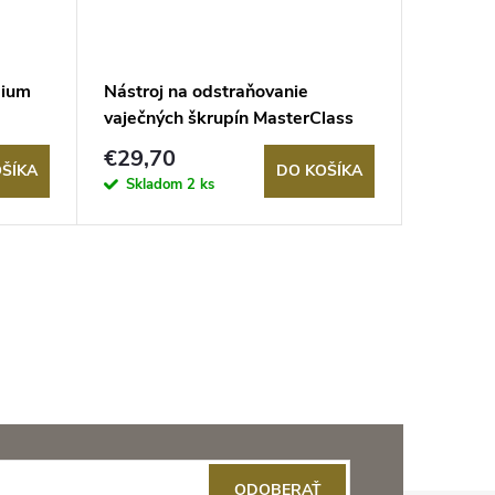
mium
Nástroj na odstraňovanie
Strúhad
vaječných škrupín MasterClass
Classic
€29,70
€26,8
ŠÍKA
DO KOŠÍKA
Skladom
2 ks
Sklad
ODOBERAŤ