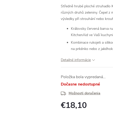
Středně hrubé ploché struhadlo Ki
různých druhů zeleniny. Čepel z 
výsledky při strouhání nebo krouh
Královsky červená barva ru
KitchenAid ve Vaší kuchyni
Kombinace rukojeti a sili
na prkénko nebo z jakéhok
Detailné informácie
Položka bola vypredaná…
Dočasne nedostupné
Možnosti doručenia
€18,10
Jednotková