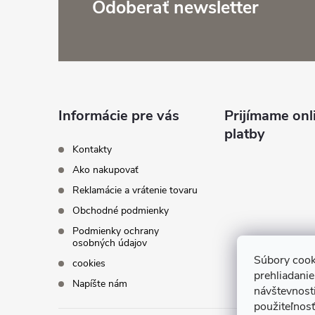
Z
Odoberať newsletter
á
p
ä
Informácie pre vás
Prijímame onl
platby
t
Kontakty
Ako nakupovať
i
Reklamácie a vrátenie tovaru
Obchodné podmienky
e
Podmienky ochrany
osobných údajov
Súbory cook
cookies
prehliadani
Napíšte nám
návštevnosti
použiteľnosť