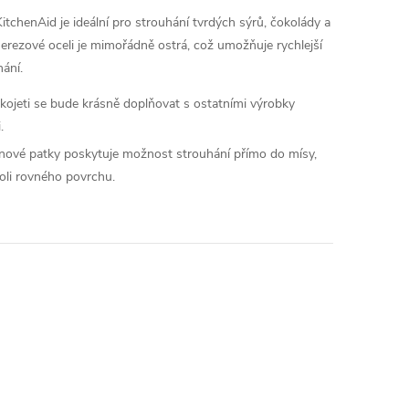
tchenAid je ideální pro strouhání tvrdých sýrů, čokolády a
nerezové oceli je mimořádně ostrá, což umožňuje rychlejší
ání.
kojeti se bude krásně doplňovat s ostatními výrobky
.
konové patky poskytuje možnost strouhání přímo do mísy,
oli rovného povrchu.