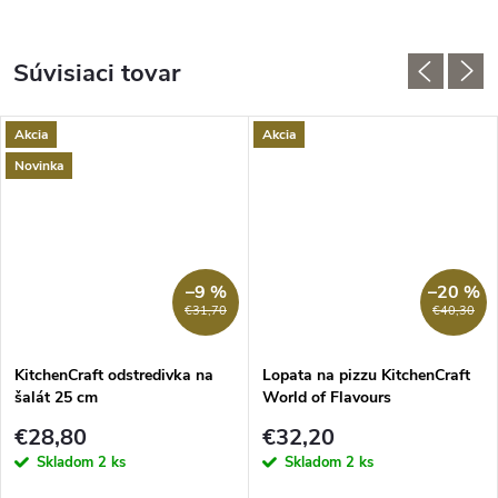
Súvisiaci tovar
Akcia
Akcia
Novinka
–9 %
–20 %
€31,70
€40,30
KitchenCraft odstredivka na
Lopata na pizzu KitchenCraft
šalát 25 cm
World of Flavours
€28,80
€32,20
Skladom
2 ks
Skladom
2 ks