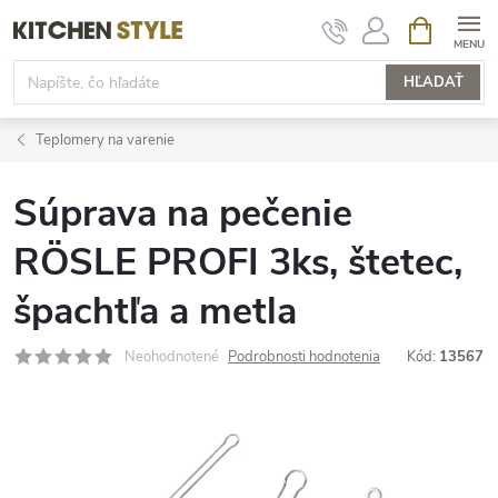
Prejsť
NÁKUPN
KOŠÍK
na
obsah
HĽADAŤ
Teplomery na varenie
Súprava na pečenie
RÖSLE PROFI 3ks, štetec,
špachtľa a metla
Neohodnotené
Podrobnosti hodnotenia
Kód:
13567