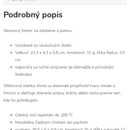
Podrobný popis
Nerezový štetec na zdobenie a polevu.
Vyrobené zo skutočných štetín.
Veľkosť: 23,3 x 4,3 x 0,8 cm, hmotnosť: 32 g, šírka štetca: 3,5
cm
odporúča sa ručné umývanie (je šetrnejšie k prírodným
štetinám)
Silikónová stierka, ktorá sa dokonale prispôsobí tvaru misiek a
hrncov a uľahčuje stieranie polevy, krému alebo cesta presne tam,
kde ho potrebujete.
Odolný voči teplotám do 200 °C
Neodoláva žiadnym chutiam ani pachom
rozmery: 26,5 x 5 x 0,9 cm, hmotnosť 75 g dĺžka rukoväte 17