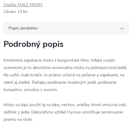
Značka:
EMILE HENRY
Záruka
:
10 let
Popis produktu
Podrobný popis
Keramická zapekacia miska z burgundské hliny .Vďaka svojim
rozmerom je to absolútne univerzálna miska na jednoporciové jedlá.
Na suflé, malé koláče. Je priamo určená na pečenie a zapekanie, na
slané aj sladké. Raňajky podávanie studených jedál, podávanie
kompótov, zmrzliny s ovocím.
Misky sa dajú použiť aj na dipy, nachos, oriešky, ktoré umocnia celý
zážitok z jedla. Dekoratívny vzhľad Vycose umožňuje servírovanie
priamo na stole.