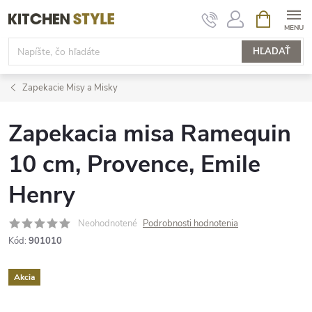
Prejsť
NÁKUPN
KOŠÍK
na
obsah
HĽADAŤ
Zapekacie Misy a Misky
Zapekacia misa Ramequin
10 cm, Provence, Emile
Henry
Neohodnotené
Podrobnosti hodnotenia
Kód:
901010
Akcia