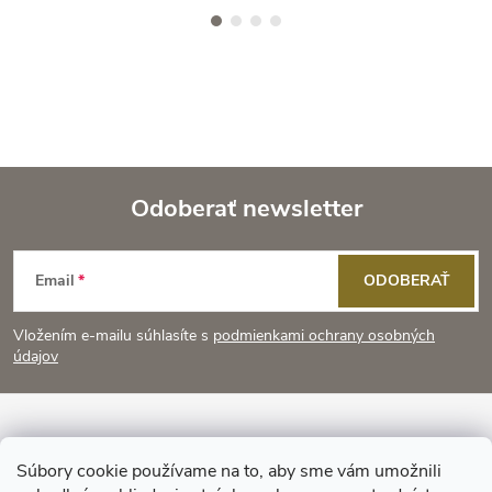
Odoberať newsletter
Z
Email
ODOBERAŤ
á
Vložením e-mailu súhlasíte s
podmienkami ochrany osobných
p
údajov
ä
Informácie pre vás
t
Súbory cookie používame na to, aby sme vám umožnili