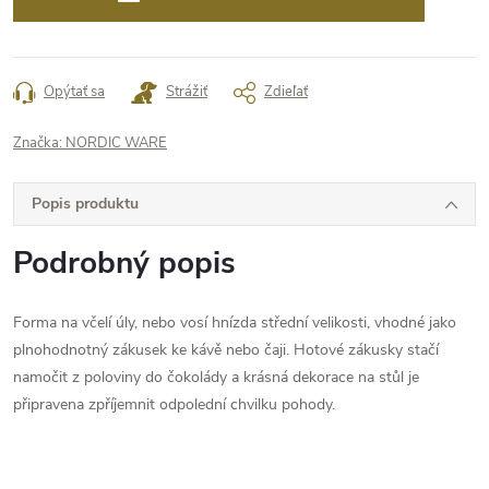
Opýtať sa
Strážiť
Zdieľať
Značka:
NORDIC WARE
Popis produktu
Podrobný popis
Forma na včelí úly, nebo vosí hnízda střední velikosti, vhodné jako
plnohodnotný zákusek ke kávě nebo čaji. Hotové zákusky stačí
namočit z poloviny do čokolády a krásná dekorace na stůl je
připravena zpříjemnit odpolední chvilku pohody.