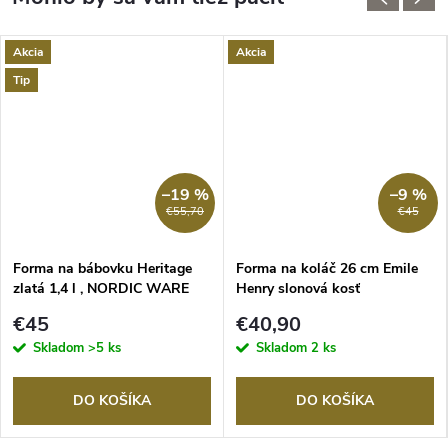
Akcia
Akcia
Tip
–19 %
–9 %
€55,70
€45
Forma na bábovku Heritage
Forma na koláč 26 cm Emile
zlatá 1,4 l , NORDIC WARE
Henry slonová kosť
€45
€40,90
Skladom
>5 ks
Skladom
2 ks
DO KOŠÍKA
DO KOŠÍKA