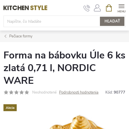
Prejsť
NÁKUPN
KOŠÍK
na
obsah
HĽADAŤ
Pečiace formy
Forma na bábovku Úle 6 ks
zlatá 0,71 l, NORDIC
WARE
Neohodnotené
Podrobnosti hodnotenia
Kód:
90777
Akcia