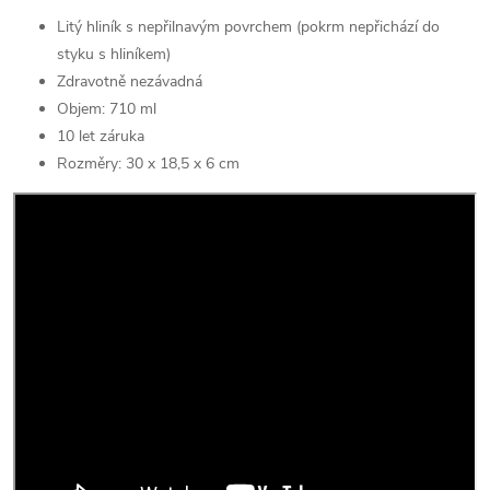
Litý hliník s nepřilnavým povrchem (pokrm nepřichází do
styku s hliníkem)
Zdravotně nezávadná
Objem: 710 ml
10 let záruka
Rozměry: 30 x 18,5 x 6 cm