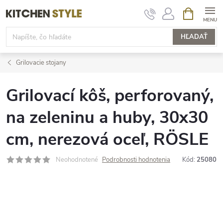
Prejsť
NÁKUPN
KOŠÍK
na
obsah
HĽADAŤ
Grilovacie stojany
Grilovací kôš, perforovaný,
na zeleninu a huby, 30x30
cm, nerezová oceľ, RÖSLE
Neohodnotené
Podrobnosti hodnotenia
Kód:
25080