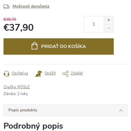
Možnosti doručenia
€38,70
€37,90
Jednotková
cena:
PRIDAŤ DO KOŠÍKA
Opýtať sa
Strážiť
Zdieľať
Značka:
RÖSLE
Záruka
:
2 roky
Popis produktu
Podrobný popis