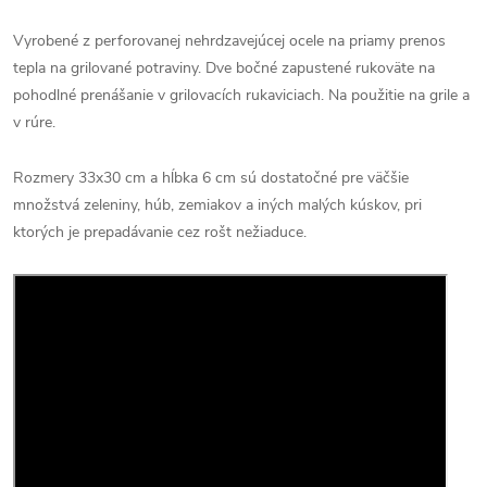
Vyrobené z perforovanej nehrdzavejúcej ocele na priamy prenos
tepla na grilované potraviny. Dve bočné zapustené rukoväte na
pohodlné prenášanie v grilovacích rukaviciach. Na použitie na grile a
v rúre.
Rozmery 33x30 cm a hĺbka 6 cm sú dostatočné pre väčšie
množstvá zeleniny, húb, zemiakov a iných malých kúskov, pri
ktorých je prepadávanie cez rošt nežiaduce.