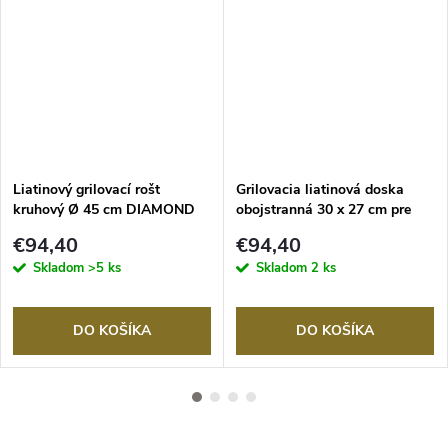
Liatinový grilovací rošt
Grilovacia liatinová doska
kruhový Ø 45 cm DIAMOND
obojstranná 30 x 27 cm pre
480, OUTDOORCHEF
gril LUGANO 570 G EVO,
€94,40
€94,40
OUTDOORCHEF
Skladom
>5 ks
Skladom
2 ks
DO KOŠÍKA
DO KOŠÍKA