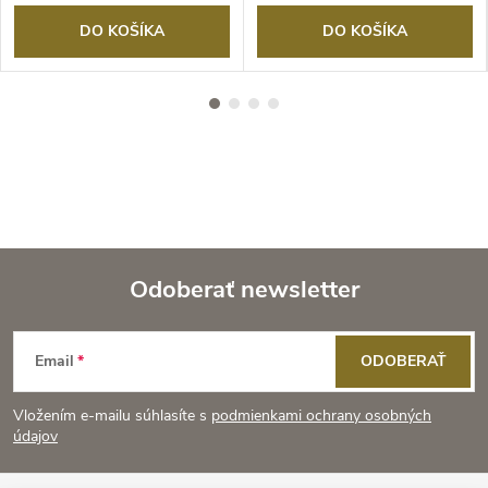
DO KOŠÍKA
DO KOŠÍKA
Odoberať newsletter
Z
Email
ODOBERAŤ
á
Vložením e-mailu súhlasíte s
podmienkami ochrany osobných
p
údajov