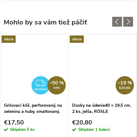
Akcia
Akcia
–50 %
–19 %
ZADARMO
€35
€25,80
ZADARMO
Grilovací kôš, perforovaný, na
Dosky na údenie40 × 19,5 cm,
zeleninu a huby, smaltovaný,
2 ks, jelša, RÖSLE
RÖSLE
€17,50
€20,80
Skladom
5 ks
Skladom
1 balení