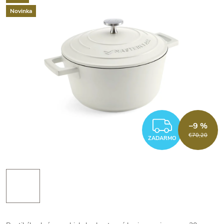
Novinka
ZADAR
–9 %
€70,20
ZADARMO