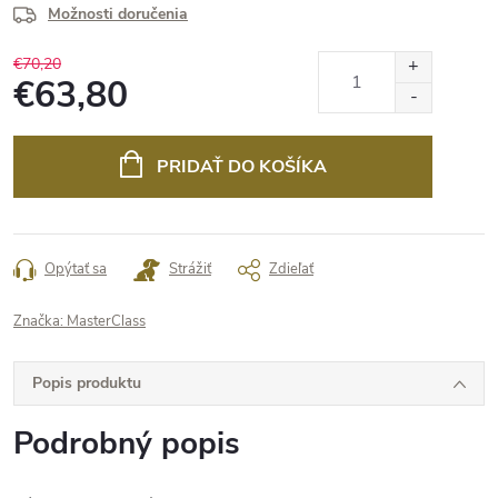
Možnosti doručenia
€70,20
€63,80
Jednotková
cena:
PRIDAŤ DO KOŠÍKA
Opýtať sa
Strážiť
Zdieľať
Značka:
MasterClass
Popis produktu
Podrobný popis