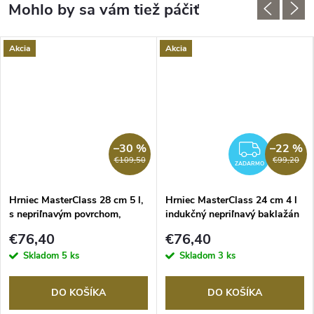
Akcia
Akcia
–30 %
–22 %
RMO
ZADA
€109,50
€99,20
ZADARMO
Hrniec MasterClass 28 cm 5 l,
Hrniec MasterClass 24 cm 4 l
s nepriľnavým povrchom,
indukčný nepriľnavý baklažán
krémový
€76,40
€76,40
Skladom
5 ks
Skladom
3 ks
DO KOŠÍKA
DO KOŠÍKA