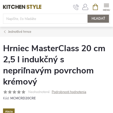
Prejsť
NÁKUPN
KOŠÍK
na
obsah
HĽADAŤ
Jednotlivé hrnce
Hrniec MasterClass 20 cm
2,5 l indukčný s
nepriľnavým povrchom
krémový
Neohodnotené
Podrobnosti hodnotenia
Kód:
MCMCRD20CRE
Akcia