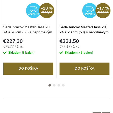
–18 %
–17 %
RMO
ZADARMO
ZADA
€278,90
€278,90
ZADARMO
ZADARMO
Sada hrncov MasterClass 20,
Sada hrncov MasterClass 20,
24 a 28 cm (5 l) s nepriľnavým
24 a 28 cm (5 l) s nepriľnavým
povrchom v pastelovej modrej
povrchom, červené
€227,30
€231,50
farbe
Jednotková
Jednotková
€75,77 / 1 ks
€77,17 / 1 ks
cena:
cena:
Skladom
5 balení
Skladom
>5 balení
DO KOŠÍKA
DO KOŠÍKA