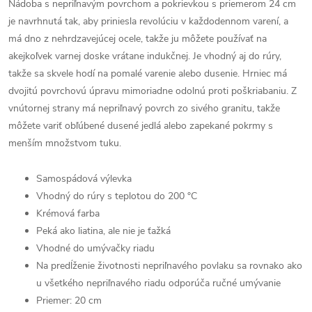
Nádoba s nepriľnavým povrchom a pokrievkou s priemerom 24 cm
je navrhnutá tak, aby priniesla revolúciu v každodennom varení, a
má dno z nehrdzavejúcej ocele, takže ju môžete používať na
akejkoľvek varnej doske vrátane indukčnej. Je vhodný aj do rúry,
takže sa skvele hodí na pomalé varenie alebo dusenie. Hrniec má
dvojitú povrchovú úpravu mimoriadne odolnú proti poškriabaniu. Z
vnútornej strany má nepriľnavý povrch zo sivého granitu, takže
môžete variť obľúbené dusené jedlá alebo zapekané pokrmy s
menším množstvom tuku.
Samospádová výlevka
Vhodný do rúry s teplotou do 200
°C
Krémová farba
Peká ako liatina, ale nie je ťažká
Vhodné do umývačky riadu
Na predĺženie životnosti nepriľnavého povlaku sa rovnako ako
u všetkého nepriľnavého riadu odporúča ručné umývanie
Priemer: 20 cm