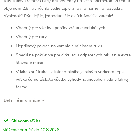
Rustikálny krémovo biely hrubostenný hrniec s priemerom 20 cm a
objemom 2,5 litra rýchlo vedie teplo a rovnomerne ho rozvádza.
Výsledok? Rýchlejšie, jednoduchšie a efektívnejšie varenie!
Vhodný pre všetky sporáky vrátane indukčných
Vhodný pre rúry
Nepriľnavý povrch na varenie s minimom tuku
Špeciálna pokrievka pre cirkuláciu odparených tekutín a extra
šťavnaté mäso
Vďaka konštrukcii z liateho hliníka je silným vodičom tepla,
vďaka čomu získate všetky výhody liatinového riadu v ľahkej
forme
Detailné informácie
Skladom
>5 ks
10.8.2026