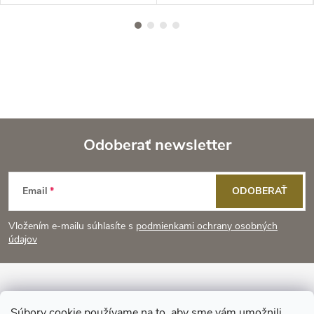
Odoberať newsletter
Z
Email
ODOBERAŤ
á
Vložením e-mailu súhlasíte s
podmienkami ochrany osobných
p
údajov
ä
Informácie pre vás
Súbory cookie používame na to, aby sme vám umožnili