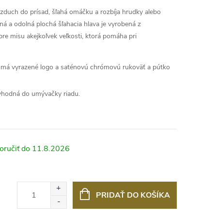
zduch do prísad, šľahá omáčku a rozbíja hrudky alebo
lná a odolná plochá šľahacia hlava je vyrobená z
 pre misu akejkoľvek veľkosti, ktorá pomáha pri
 má vyrazené logo a saténovú chrómovú rukoväť a pútko
 vhodná do umývačky riadu.
11.8.2026
PRIDAŤ DO KOŠÍKA