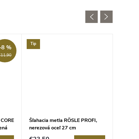
Tip
–8 %
€11,90
d CORE
Šľahacia metla RÖSLE PROFI,
Metla b
ená
nerezová oceľ 27 cm
LINE 27