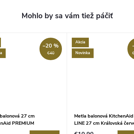
Akcia
–20 %
a
Novinka
€40
 balonová 27 cm
Metla balonová KitchenAi
enAid PREMIUM
LINE 27 cm Kráľovská červ