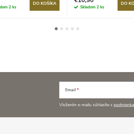
€10,90
DO KOŠÍKA
DO KO
adom
2 ks
Skladom
2 ks
Email
Vložením e-mailu súhlasíte s
podmienka