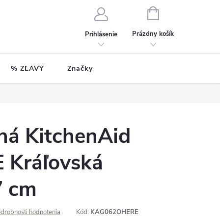
NÁKUPNÝ
KOŠÍK
Prázdny košík
Prihlásenie
% ZĽAVY
Značky
há KitchenAid
 Kráľovská
7 cm
drobnosti hodnotenia
Kód:
KAG062OHERE