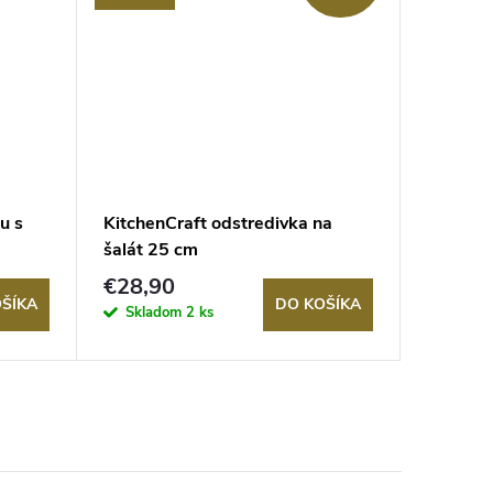
u s
KitchenCraft odstredivka na
Lopata 
šalát 25 cm
World o
€28,90
€32,3
ŠÍKA
DO KOŠÍKA
Skladom
2 ks
Sklad