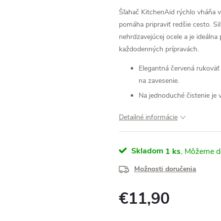
Šľahač KitchenAid rýchlo vháňa v
pomáha pripraviť redšie cesto.
Si
nehrdzavejúcej ocele a je ideálna
každodenných prípravách.
Elegantná červená rukoväť
na zavesenie.
Na jednoduché čistenie je
Detailné informácie
Skladom
1 ks
Možnosti doručenia
€11,90
Jednotková