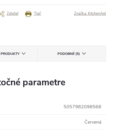
Zdieľať
Tlač
Značka:
KitchenAid
E PRODUKTY
PODOBNÉ (5)
očné parametre
5057982098568
Červená