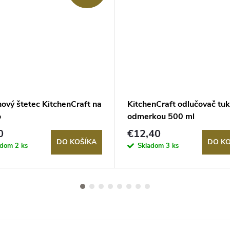
nový štetec KitchenCraft na
KitchenCraft odlučovač tuk
o
odmerkou 500 ml
0
€12,40
DO KOŠÍKA
DO KO
adom
2 ks
Skladom
3 ks