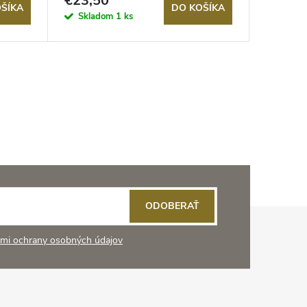
€23,50
€11,9
ŠÍKA
DO KOŠÍKA
Skladom
1 ks
Sklad
ODOBERAŤ
mi ochrany osobných údajov