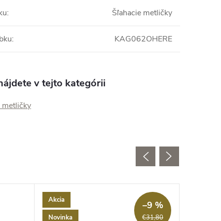
ku
:
Šľahacie metličky
obku
:
KAG062OHERE
ájdete v tejto kategórii
 metličky
Akcia
Akcia
–9 %
Novinka
€31,80