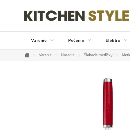
Prejsť
na
obsah
Varenie
Pečenie
Elektro
Varenie
Náradie
Šľahacie metličky
Metl
Domov