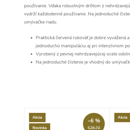
používanie. Vďaka robustným drôtom z nehrdzavejúc
vydrží každodenné používanie. Na jednoduché čist
umývačke riadu.
Praktická červená rukoväť je dobre vyvážená 
jednoduchú manipuláciu aj pri intenzívnom po
Vyrobený z pevnej nehrdzavejúcej ocele odolne
Na jednoduché čistenie je vhodný do umývačk
Akcia
Akcia
–6 %
Novinka
€29,70