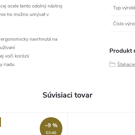
ej ocele tento odolný nástroj
Typ výrob
enie ho možno umývať v
Číslo výr
a ergonomicky navrhnutá na
užívaní
Produkt n
j voči korózii
y riadu
Šľahacie
Súvisiaci tovar
–9 %
€7,40