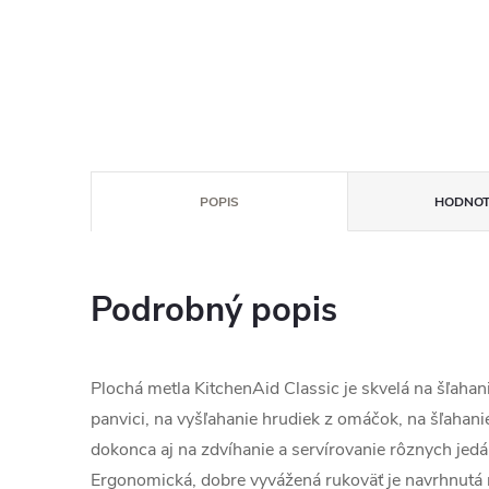
POPIS
HODNOT
Podrobný popis
Plochá metla KitchenAid Classic je skvelá na šľahan
panvici, na vyšľahanie hrudiek z omáčok, na šľahanie
dokonca aj na zdvíhanie a servírovanie rôznych jedál
Ergonomická, dobre vyvážená rukoväť je navrhnutá 