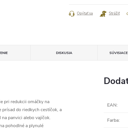
cena:
Opýtať sa
Strážiť
ENIE
DISKUSIA
SÚVISIAC
Dodat
ie pri redukcii omáčky na
EAN
:
 prísad do riedkych cestíčok, a
 na panvici alebo vajíčok.
Farba
:
na pohodlné a plynulé