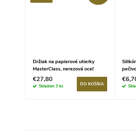
t Srdce,
Držiak na papierové utierky
Silikó
MasterClass, nerezová oceľ
pečiv
€27,80
€6,7
KOŠÍKA
DO KOŠÍKA
Skladom
3 ks
Skl