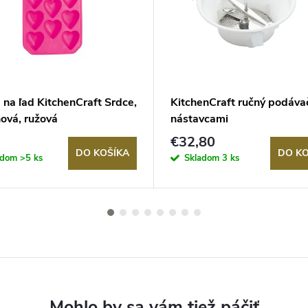
na ľad KitchenCraft Srdce,
KitchenCraft ručný podáva
nová, ružová
nástavcami
€32,80
DO KOŠÍKA
DO KO
adom
>5 ks
Skladom
3 ks