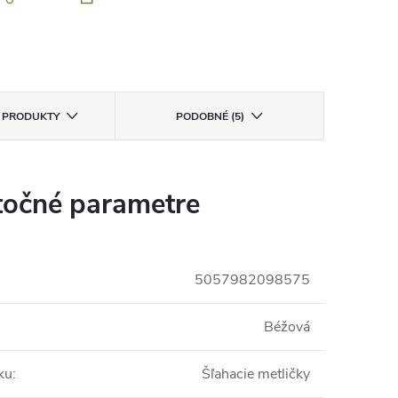
E PRODUKTY
PODOBNÉ (5)
očné parametre
5057982098575
Béžová
ku
:
Šľahacie metličky