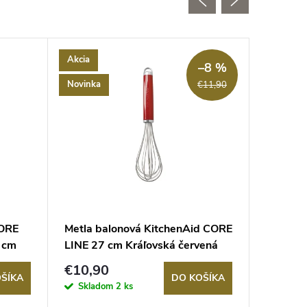
Akcia
Akcia
–8 %
Novinka
Novinka
€11,90
CORE
Metla balonová KitchenAid CORE
Metla b
 cm
LINE 27 cm Kráľovská červená
Kitche
€10,90
€32
ŠÍKA
DO KOŠÍKA
Skladom
2 ks
Sklad