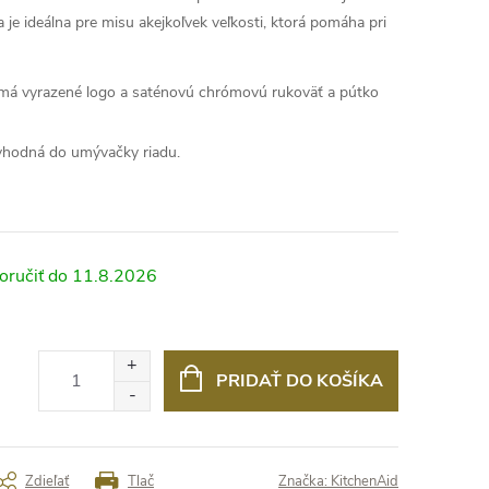
 je ideálna pre misu akejkoľvek veľkosti, ktorá pomáha pri
má vyrazené logo a saténovú chrómovú rukoväť a pútko
 vhodná do umývačky riadu.
11.8.2026
PRIDAŤ DO KOŠÍKA
Zdieľať
Tlač
Značka:
KitchenAid