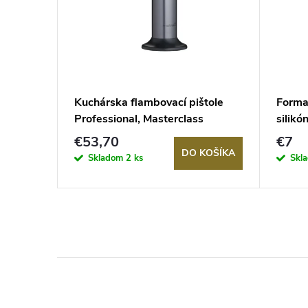
 s
Kuchárska flambovací pištole
Forma 
Professional, Masterclass
silikó
€53,70
€7
KOŠÍKA
DO KOŠÍKA
Skladom
2 ks
Skl