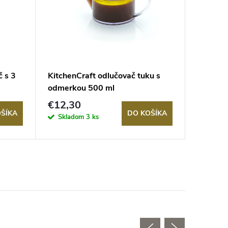
č s 3
KitchenCraft odlučovač tuku s
Silikóno
odmerkou 500 ml
pečivo
€12,30
€6,70
ŠÍKA
DO KOŠÍKA
Skladom
3 ks
Sklad