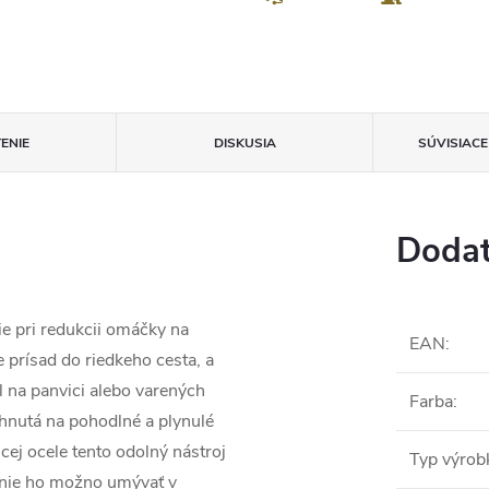
ENIE
DISKUSIA
SÚVISIAC
Dodat
ie pri redukcii omáčky na
EAN
:
 prísad do riedkeho cesta, a
l na panvici alebo varených
Farba
:
hnutá na pohodlné a plynulé
ej ocele tento odolný nástroj
Typ výrob
enie ho možno umývať v