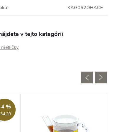
obku
:
KAG062OHACE
ájdete v tejto kategórii
 metličky
Akcia
–4 %
€34,20