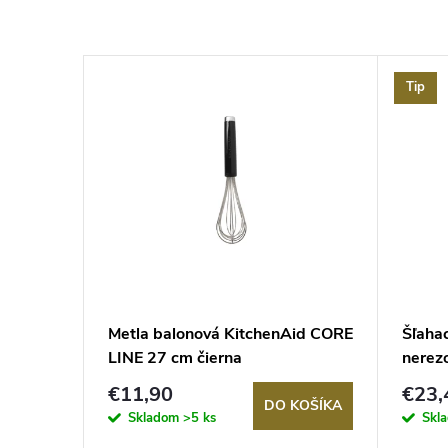
Tip
–19 %
€39,90
Metla balonová KitchenAid CORE
Šľaha
LINE 27 cm čierna
nerez
€11,90
€23,
KOŠÍKA
DO KOŠÍKA
Skladom
>5 ks
Skl