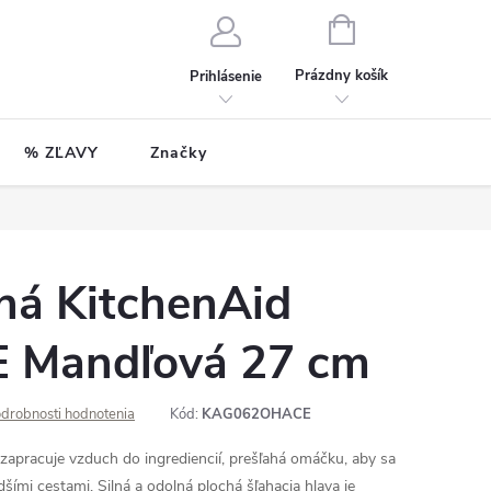
NÁKUPNÝ
KOŠÍK
Prázdny košík
Prihlásenie
% ZĽAVY
Značky
há KitchenAid
 Mandľová 27 cm
drobnosti hodnotenia
Kód:
KAG062OHACE
 zapracuje vzduch do ingrediencií, prešľahá omáčku, aby sa
dšími cestami.
Silná a odolná plochá šľahacia hlava je