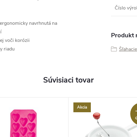
Číslo výr
 ergonomicky navrhnutá na
í
Produkt n
j voči korózii
y riadu
Šľahacie
Súvisiaci tovar
Akcia