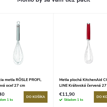
cia metla RÖSLE PROFI,
Metla plochá KitchenAid 
ová oceľ 27 cm
LINE Kráľovská červená 27
40
€11,90
DO KOŠÍKA
DO KO
adom
1 ks
Skladom
1 ks