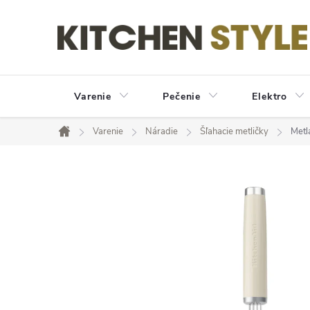
Prejsť
na
obsah
Varenie
Pečenie
Elektro
Varenie
Náradie
Šľahacie metličky
Metl
Domov