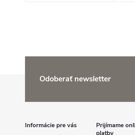
Z
Odoberať newsletter
á
p
ä
Informácie pre vás
Prijímame onl
platby