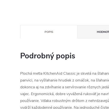
POPIS
HODNOT
Podrobný popis
Plochá metla KitchenAid Classic je skvelá na šľahan
panvici, na vyšľahanie hrudiek z omáčok, na šľahanie
dokonca aj na zdvíhanie a servírovanie rôznych jedá
vajec. Ergonomická, dobre vyvážená rukoväť je navr
používanie. Vďaka robustným drôtom z nehrdzavejúc
vydrží každodenné používanie. Na jednoduché čist