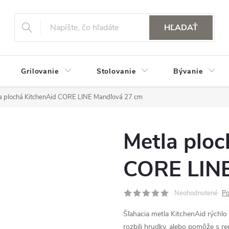
HĽADAŤ
Grilovanie
Stolovanie
Bývanie
a plochá KitchenAid CORE LINE Mandľová 27 cm
Metla ploc
CORE LINE
Neohodnotené
Po
Šľahacia metla KitchenAid rýchlo
rozbili hrudky, alebo pomôže s re