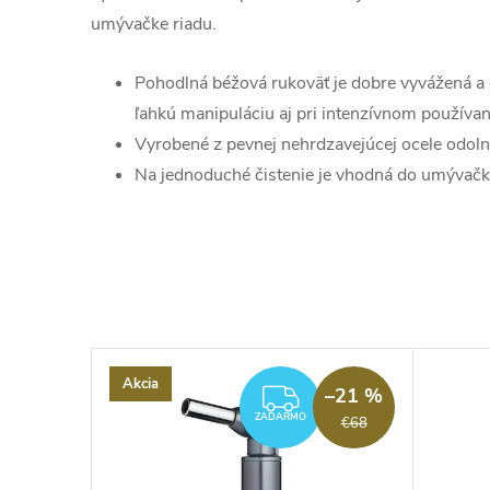
umývačke riadu.
Pohodlná béžová rukoväť je dobre vyvážená a
ľahkú manipuláciu aj pri intenzívnom používan
Vyrobené z pevnej nehrdzavejúcej ocele odolne
Na jednoduché čistenie je vhodná do umývačk
Akcia
–21 %
ZADARMO
ZADARMO
€68