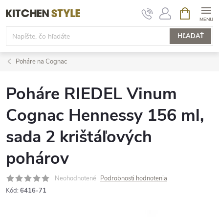
Prejsť
NÁKUPN
KOŠÍK
na
obsah
HĽADAŤ
Poháre na Cognac
Poháre RIEDEL Vinum
Cognac Hennessy 156 ml,
sada 2 krištáľových
pohárov
Neohodnotené
Podrobnosti hodnotenia
Kód:
6416-71