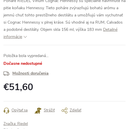
Poháre RIEDEL Vinum Cognac Hennessy sú špeciálne navrhnuté na
pitie koňaku Hennessy. Tieto poháre zvýrazňujú bohatú arómu a
jemnú chuť tohto prestížneho destilátu a umožňujú vám vychutnať
si Cognac Hennessy v plnej kráse. Sú vhodné aj na RUM, Calvados
a podobné destiláty.
Objem skla 156 ml, výška 183 mm
Detailné
informácie
Položka bola vypredaná…
Dočasne nedostupné
Možnosti doručenia
€51,60
Jednotková
cena:
Opýtať sa
Strážiť
Zdieľať
Značka:
Riedel