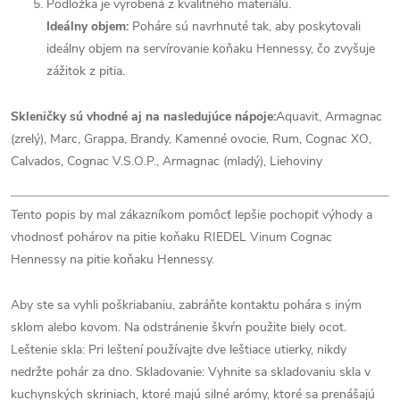
Podložka je vyrobená z kvalitného materiálu.
Ideálny objem:
Poháre sú navrhnuté tak, aby poskytovali
ideálny objem na servírovanie koňaku Hennessy, čo zvyšuje
zážitok z pitia.
Skleničky sú vhodné aj na nasledujúce nápoje:
Aquavit, Armagnac
(zrelý), Marc, Grappa, Brandy, Kamenné ovocie, Rum, Cognac XO,
Calvados, Cognac V.S.O.P., Armagnac (mladý), Liehoviny
Tento popis by mal zákazníkom pomôcť lepšie pochopiť výhody a
vhodnosť pohárov na pitie koňaku RIEDEL Vinum Cognac
Hennessy na pitie koňaku Hennessy.
Aby ste sa vyhli poškriabaniu, zabráňte kontaktu pohára s iným
sklom alebo kovom. Na odstránenie škvŕn použite biely ocot.
Leštenie skla: Pri leštení používajte dve leštiace utierky, nikdy
nedržte pohár za dno. Skladovanie: Vyhnite sa skladovaniu skla v
kuchynských skriniach, ktoré majú silné arómy, ktoré sa prenášajú