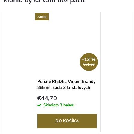
Akcia
–13 %
€51,50
Poháre RIEDEL Vinum Brandy
885 ml, sada 2 krištáľových
pohárov
€44,70
Skladom
3 balení
DO KOŠÍKA