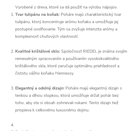
Vyrobené z dreva, ktoré sa dá použiť na výrobu nápojov.
Tvar tulipánu na koňak:
Poháre majú charakteristický tvar
tulipánu, ktorý koncentruje arómu koňaku a umožňuje jej
postupné uvoľňovanie. Tým sa zvyšuje intenzita arómy a
komplexnosť chuťových vlastností.
Kvalitné krištáľové sklo:
Spoločnosť RIEDEL je známa svojím
remeselným spracovaním a používaním vysokokvalitného
krištáľového skla, ktoré zaručuje optimálnu priehľadnosť a
čistotu vášho koňaku Hennessy.
Elegantný a odolný dizajn:
Poháre majú elegantný dizajn s
tenkou a dlhou stopkou, ktorá umožňuje držať pohár bez
toho, aby ste si obsah zohrievali rukami. Tento dizajn tiež
prispieva k celkovému luxusnému dojmu.