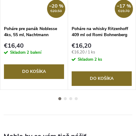
–20 %
–17 %
€20,50
€19,70
Poháre pre panák Noblesse
Poháre na whisky Ritzenhoff
4ks, 55 ml, Nachtmann
409 ml od Romi Bohnenberg
€16,40
€16,20
Jednotková
€16,20 / 1 ks
Skladom
2 balení
cena:
Skladom
2 ks
DO KOŠÍKA
DO KOŠÍKA