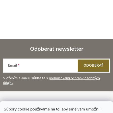
Odoberať newsletter
Z
Email
ODOBERAŤ
á
Vložením e-mailu súhlasíte s
podmienkami ochrany osobných
p
údajov
ä
Informácie pre vás
t
Súbory cookie používame na to, aby sme vám umožnili