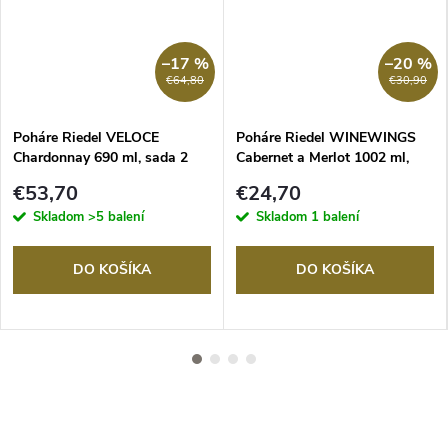
–17 %
–20 %
€64,80
€30,90
Poháre Riedel VELOCE
Poháre Riedel WINEWINGS
Chardonnay 690 ml, sada 2
Cabernet a Merlot 1002 ml,
krištáľových pohárov
sada 1 krištáľového pohára
€53,70
€24,70
Skladom
>5 balení
Skladom
1 balení
DO KOŠÍKA
DO KOŠÍKA