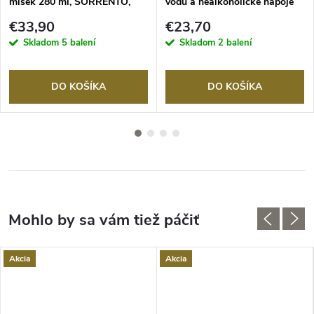
misek 280 ml, SORRENTO,
vodu a nealkoholické nápoje
ZWILLING
430 ml, sada 2 krištáľových
€33,90
€23,70
pohárov
Skladom
5 balení
Skladom
2 balení
DO KOŠÍKA
DO KOŠÍKA
Akcia
Akcia