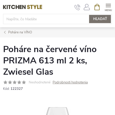
Prejsť
NÁKUPN
KOŠÍK
na
obsah
HĽADAŤ
Poháre na VÍNO
Poháre na červené víno
PRIZMA 613 ml 2 ks,
Zwiesel Glas
Neohodnotené
Podrobnosti hodnotenia
Kód:
122327