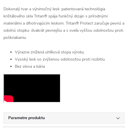
Dokonalý tvar a výnimočný lesk: patentovaná technológia
krištáľového skla Tritan® spája funkčný dizajn s prírodnými
materiálmi a dlhotrvajúcim leskom. Tritan® Protect zaručuje pevnú a
odolnú stopku: dvakrát pevnejšiu a s oveľa vyššou odolnosťou proti
poškriabaniu.
Výrazne znížená uhlíková stopa výroby
Vysoký lesk so zvýšenou odolnosťou proti rozbitiu
Bez olova a bária
Parametre produktu