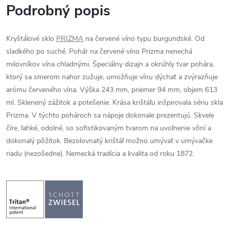
Podrobný popis
Kryštálové sklo
PRIZMA
na červené víno typu burgundské. Od
sladkého po suché. Pohár na červené víno Prizma nenechá
milovníkov vína chladnými. Špeciálny dizajn a okrúhly tvar pohára,
ktorý sa smerom nahor zužuje, umožňuje vínu dýchať a zvýrazňuje
arómu červeného vína. Výška 243 mm, priemer 94 mm, objem 613
ml. Sklenený zážitok a potešenie. Krása krištáľu inšpirovala sériu skla
Prizma. V týchto pohároch sa nápoje dokonale prezentujú. Skvele
číre, ľahké, odolné, so sofistikovaným tvarom na uvoľnenie vôní a
dokonalý pôžitok. Bezolovnatý krištáľ možno umývať v umývačke
riadu (nezošedne). Nemecká tradícia a kvalita od roku 1872.