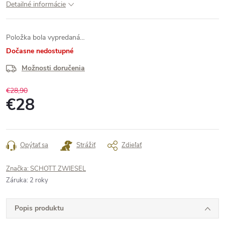
Detailné informácie
Položka bola vypredaná…
Dočasne nedostupné
Možnosti doručenia
€28,90
€28
Jednotková
cena:
Opýtať sa
Strážiť
Zdieľať
Značka:
SCHOTT ZWIESEL
Záruka
:
2 roky
Popis produktu