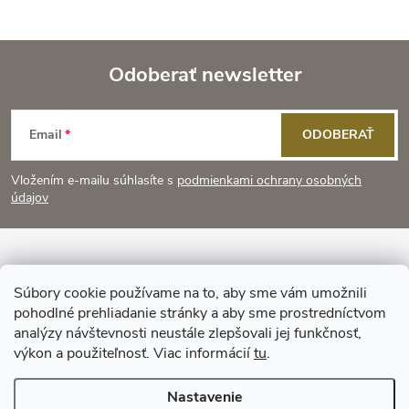
Odoberať newsletter
Z
Email
ODOBERAŤ
á
Vložením e-mailu súhlasíte s
podmienkami ochrany osobných
p
údajov
ä
Informácie pre vás
t
Súbory cookie používame na to, aby sme vám umožnili
pohodlné prehliadanie stránky a aby sme prostredníctvom
Prijímame online platby
i
analýzy návštevnosti neustále zlepšovali jej funkčnosť,
výkon a použiteľnosť. Viac informácií
tu
.
e
Nastavenie