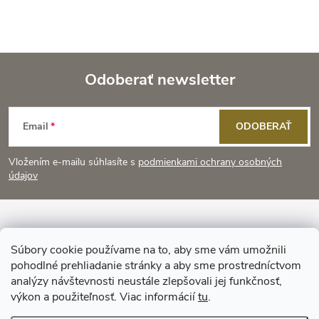
Odoberať newsletter
Z
Email
ODOBERAŤ
á
Vložením e-mailu súhlasíte s
podmienkami ochrany osobných
p
údajov
ä
Informácie pre vás
t
Súbory cookie používame na to, aby sme vám umožnili
pohodlné prehliadanie stránky a aby sme prostredníctvom
Prijímame online platby
i
analýzy návštevnosti neustále zlepšovali jej funkčnosť,
výkon a použiteľnosť. Viac informácií
tu
.