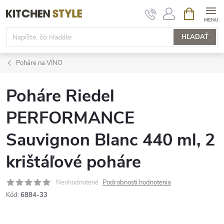
Prejsť
NÁKUPN
KOŠÍK
na
obsah
HĽADAŤ
Poháre na VÍNO
Poháre Riedel
PERFORMANCE
Sauvignon Blanc 440 ml, 2
krištáľové poháre
Neohodnotené
Podrobnosti hodnotenia
Kód:
6884-33