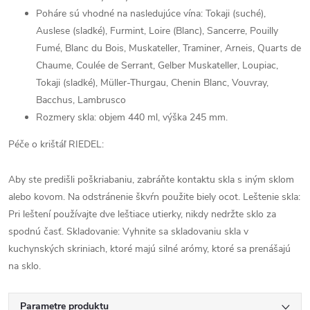
Poháre sú vhodné na nasledujúce vína: Tokaji (suché),
Auslese (sladké), Furmint, Loire (Blanc), Sancerre, Pouilly
Fumé, Blanc du Bois, Muskateller, Traminer, Arneis, Quarts de
Chaume, Coulée de Serrant, Gelber Muskateller, Loupiac,
Tokaji (sladké), Müller-Thurgau, Chenin Blanc, Vouvray,
Bacchus, Lambrusco
Rozmery skla: objem 440 ml, výška 245 mm.
Péče o krištáľ RIEDEL:
Aby ste predišli poškriabaniu, zabráňte kontaktu skla s iným sklom
alebo kovom. Na odstránenie škvŕn použite biely ocot. Leštenie skla:
Pri leštení používajte dve leštiace utierky, nikdy nedržte sklo za
spodnú časť. Skladovanie: Vyhnite sa skladovaniu skla v
kuchynských skriniach, ktoré majú silné arómy, ktoré sa prenášajú
na sklo.
Parametre produktu