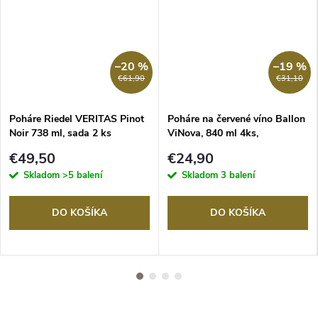
–20 %
–19 %
€61,90
€31,10
Poháre Riedel VERITAS Pinot
Poháre na červené víno Ballon
Noir 738 ml, sada 2 ks
ViNova, 840 ml 4ks,
krištáľových pohárov
Nachtmann
€49,50
€24,90
Skladom
>5 balení
Skladom
3 balení
DO KOŠÍKA
DO KOŠÍKA