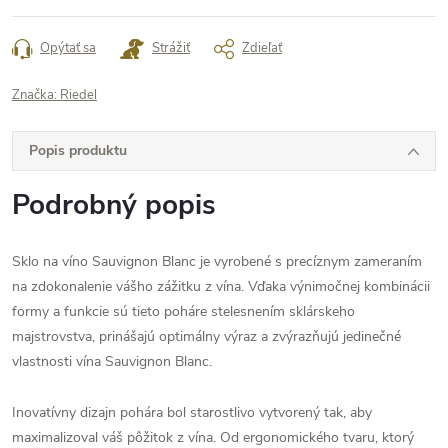
Opýtať sa
Strážiť
Zdieľať
Značka:
Riedel
Popis produktu
Podrobný popis
Sklo na víno Sauvignon Blanc je vyrobené s precíznym zameraním
na zdokonalenie vášho zážitku z vína. Vďaka výnimočnej kombinácii
formy a funkcie sú tieto poháre stelesnením sklárskeho
majstrovstva, prinášajú optimálny výraz a zvýrazňujú jedinečné
vlastnosti vína Sauvignon Blanc.
Inovatívny dizajn pohára bol starostlivo vytvorený tak, aby
maximalizoval váš pôžitok z vína. Od ergonomického tvaru, ktorý