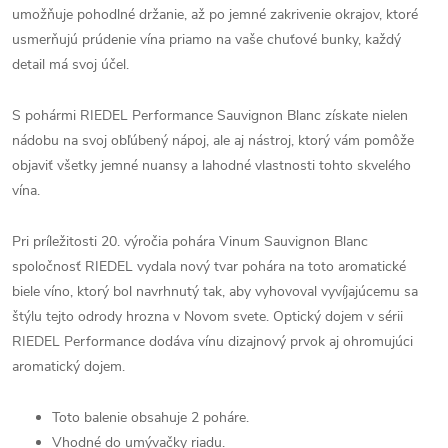
umožňuje pohodlné držanie, až po jemné zakrivenie okrajov, ktoré
usmerňujú prúdenie vína priamo na vaše chuťové bunky, každý
detail má svoj účel.
S pohármi RIEDEL Performance Sauvignon Blanc získate nielen
nádobu na svoj obľúbený nápoj, ale aj nástroj, ktorý vám pomôže
objaviť všetky jemné nuansy a lahodné vlastnosti tohto skvelého
vína.
Pri príležitosti 20. výročia pohára Vinum Sauvignon Blanc
spoločnosť RIEDEL vydala nový tvar pohára na toto aromatické
biele víno, ktorý bol navrhnutý tak, aby vyhovoval vyvíjajúcemu sa
štýlu tejto odrody hrozna v Novom svete. Optický dojem v sérii
RIEDEL Performance dodáva vínu dizajnový prvok aj ohromujúci
aromatický dojem.
Toto balenie obsahuje 2 poháre.
Vhodné do umývačky riadu.