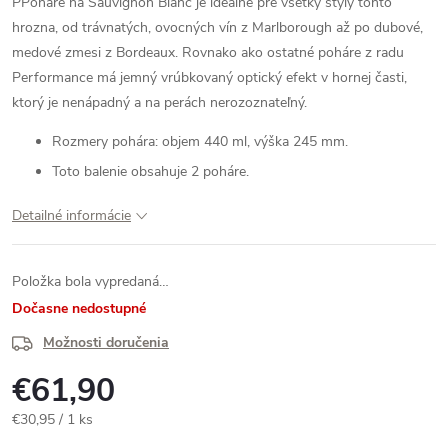
PPoháre na Sauvignon Blanc je ideálne pre všetky štýly tohto
hrozna, od trávnatých, ovocných vín z Marlborough až po dubové,
medové zmesi z Bordeaux. Rovnako ako ostatné poháre z radu
Performance má jemný vrúbkovaný optický efekt v hornej časti,
ktorý je nenápadný a na perách nerozoznateľný.
Rozmery pohára: objem 440 ml, výška 245 mm.
Toto balenie obsahuje 2 poháre.
Detailné informácie
Položka bola vypredaná…
Dočasne nedostupné
Možnosti doručenia
€61,90
Jednotková
€30,95 / 1 ks
cena: