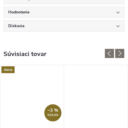
Hodnotenie
Diskusia
Súvisiaci tovar
Akcia
–3 %
€25,60