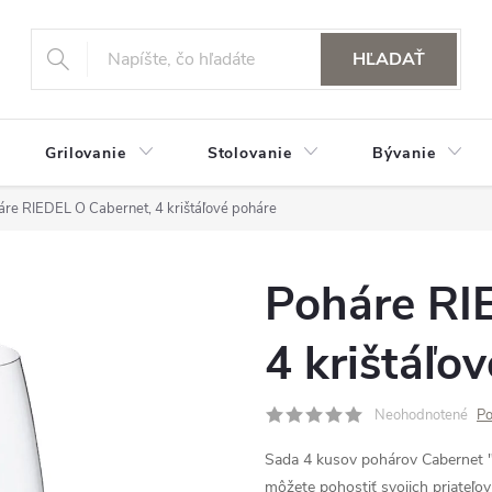
HĽADAŤ
Grilovanie
Stolovanie
Bývanie
áre RIEDEL O Cabernet, 4 krištáľové poháre
Poháre RI
4 krištáľo
Neohodnotené
Po
Sada 4 kusov pohárov Cabernet "O"
môžete pohostiť svojich priateľo