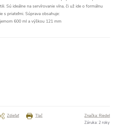
tili. Sú ideálne na servírovanie vína, či už ide o formálnu
e s priateľmi.
Súprava obsahuje:
objemom 600 ml a výškou 121 mm
Zdieľať
Tlač
Značka:
Riedel
Záruka
:
2 roky