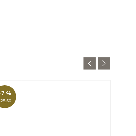
–7 %
€25,60