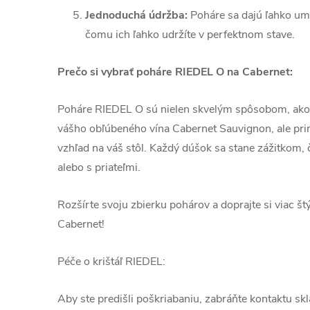
Jednoduchá údržba:
Poháre sa dajú ľahko um
čomu ich ľahko udržíte v perfektnom stave.
Prečo si vybrať poháre RIEDEL O na Cabernet:
Poháre RIEDEL O sú nielen skvelým spôsobom, ako z
vášho obľúbeného vína Cabernet Sauvignon, ale pri
vzhľad na váš stôl. Každý dúšok sa stane zážitkom, 
alebo s priateľmi.
Rozšírte svoju zbierku pohárov a doprajte si viac š
Cabernet!
Péče o krištáľ RIEDEL:
Aby ste predišli poškriabaniu, zabráňte kontaktu s