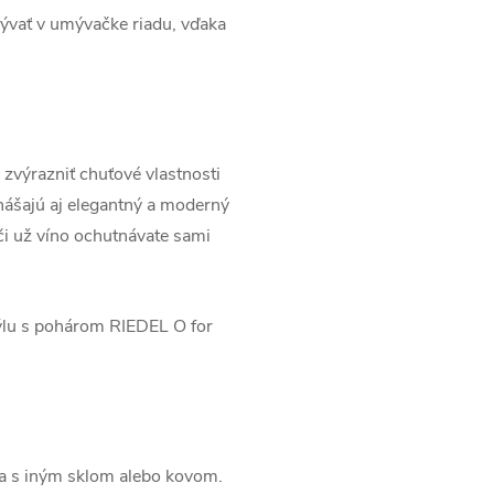
ývať v umývačke riadu, vďaka
výrazniť chuťové vlastnosti
nášajú aj elegantný a moderný
či už víno ochutnávate sami
týlu s pohárom RIEDEL O for
kla s iným sklom alebo kovom.