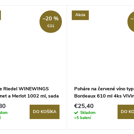
Akcia
–20 %
–
€31
e Riedel WINEWINGS
Poháre na červené víno ty
net a Merlot 1002 ml, sada
Bordeaux 610 ml 4ks ViVin
táľového pohára
Nachtmann
80
€25,40
DO KOŠÍKA
DO KO
adom
Skladom
í
>5 balení