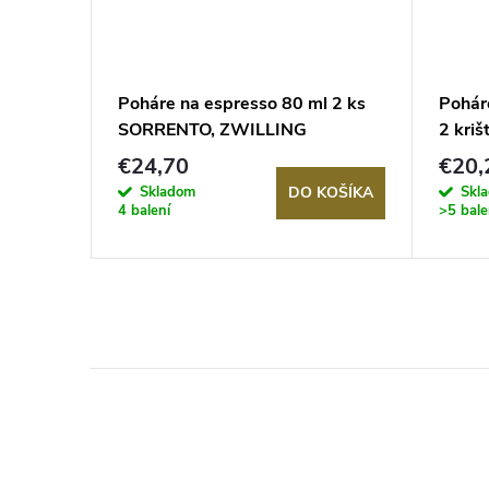
to 350
Poháre na espresso 80 ml 2 ks
Pohár
LLING
SORRENTO, ZWILLING
2 kriš
€24,70
€20,
Skladom
Skl
KOŠÍKA
DO KOŠÍKA
4 balení
>5 bale