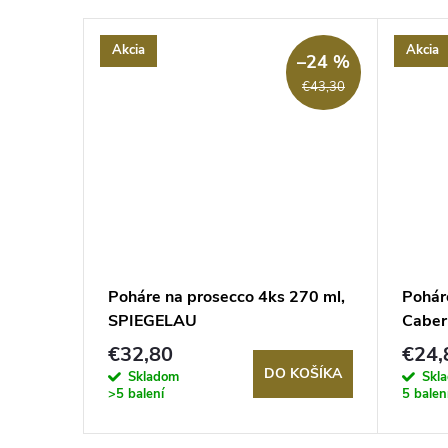
Akcia
Akcia
–51 %
–24 %
€25,60
€43,30
tall na
Poháre na prosecco 4ks 270 ml,
Pohár
arolin
SPIEGELAU
Caber
1 kriš
€32,80
€24,
DO KOŠÍKA
KOŠÍKA
Skladom
Skl
>5 balení
5 balen