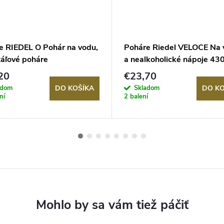
e RIEDEL O Pohár na vodu,
Poháre Riedel VELOCE Na 
táľové poháre
a nealkoholické nápoje 430
sada 2 krištáľových poháro
20
€23,70
adom
Skladom
DO KOŠÍKA
DO KO
ní
2 balení