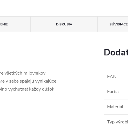
ENIE
DISKUSIA
SÚVISIAC
Dodat
re všetkých milovníkov
EAN
:
e v sebe spájajú vynikajúce
aplno vychutnať každý dúšok
Farba
:
Materiál
:
Typ výrob