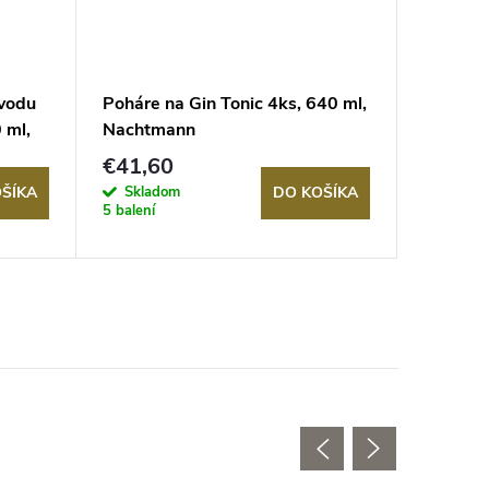
vodu
Poháre na Gin Tonic 4ks, 640 ml,
Poháre 
 ml,
Nachtmann
SORREN
v
€41,60
€32,6
Skladom
Sklad
ŠÍKA
DO KOŠÍKA
5 balení
>5 balení