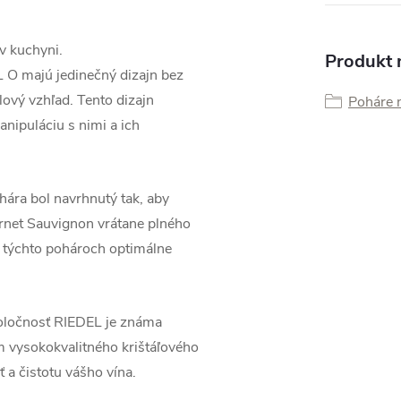
v kuchyni.
Produkt n
O majú jedinečný dizajn bez
lový vzhľad. Tento dizajn
Poháre 
anipuláciu s nimi a ich
hára bol navrhnutý tak, aby
bernet Sauvignon vrátane plného
 v týchto pohároch optimálne
ločnosť RIEDEL je známa
 vysokokvalitného krištáľového
 a čistotu vášho vína.