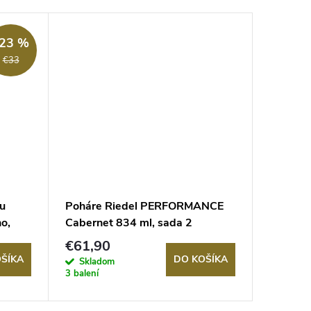
Akcia
23 %
€33
pu
Poháre Riedel PERFORMANCE
Poháre
o,
Cabernet 834 ml, sada 2
Pinot No
krištáľových pohárov
ks krišt
€61,90
€24,8
ŠÍKA
DO KOŠÍKA
Skladom
Sklad
3 balení
>5 balení