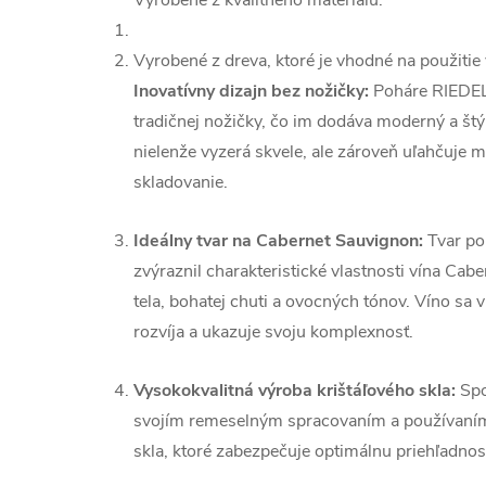
Vyrobené z kvalitného materiálu.
Vyrobené z dreva, ktoré je vhodné na použitie 
Inovatívny dizajn bez nožičky:
Poháre RIEDEL 
tradičnej nožičky, čo im dodáva moderný a štý
nielenže vyzerá skvele, ale zároveň uľahčuje m
skladovanie.
Ideálny tvar na Cabernet Sauvignon:
Tvar po
zvýraznil charakteristické vlastnosti vína Ca
tela, bohatej chuti a ovocných tónov. Víno sa
rozvíja a ukazuje svoju komplexnosť.
Vysokokvalitná výroba krištáľového skla:
Spo
svojím remeselným spracovaním a používaním
skla, ktoré zabezpečuje optimálnu priehľadnosť