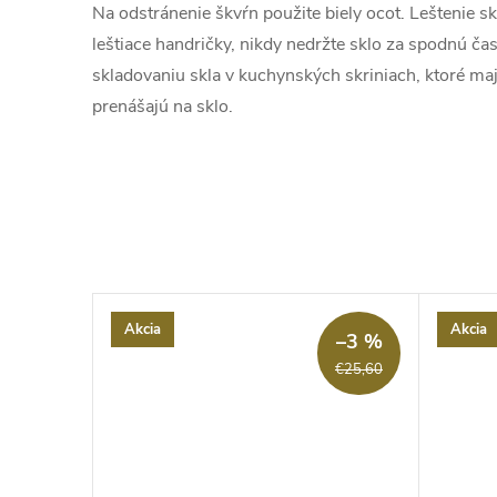
Na odstránenie škvŕn použite biely ocot. Leštenie skl
leštiace handričky, nikdy nedržte sklo za spodnú čas
skladovaniu skla v kuchynských skriniach, ktoré maj
prenášajú na sklo.
Akcia
Akcia
–3 %
€25,60