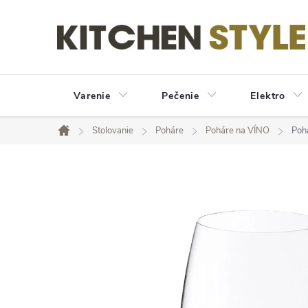
Prejsť
na
obsah
Varenie
Pečenie
Elektro
Stolovanie
Poháre
Poháre na VÍNO
Poh
Domov