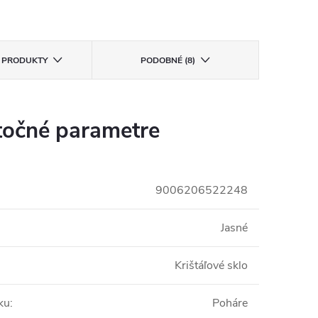
E PRODUKTY
PODOBNÉ (8)
očné parametre
9006206522248
Jasné
Krištáľové sklo
ku
:
Poháre