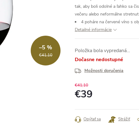
tak, aby boli odolné a ľahko sa čis
večeru alebo neformálne stretnuti
4 poháre na červené víno s 
Detailné informácie
–5 %
Položka bola vypredaná…
€41,10
Dočasne nedostupné
Možnosti doručenia
€41,10
€39
Jednotková
cena:
Opýtať sa
Strážiť