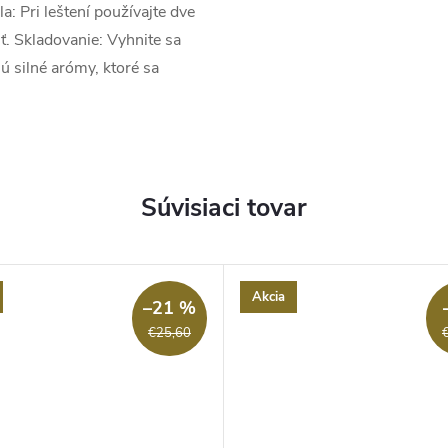
a: Pri leštení používajte dve
ť. Skladovanie: Vyhnite sa
ú silné arómy, ktoré sa
Súvisiaci tovar
Akcia
–21 %
€25,60