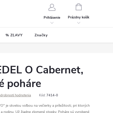
NÁKUPNÝ
KOŠÍK
Prázdny košík
Prihlásenie
% ZĽAVY
Značky
EDEL O Cabernet,
vé poháre
drobnosti hodnotenia
Kód:
7414-0
 je skvelou voľbou na večierky a príležitosti, pri ktorých
v a rodinu. Už žiadne zlomené stopky. Poháre sú vyrobené